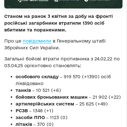
Станом на ранок 3 квітня за добу на фронті
російські загарбники втратили 1390 осіб
вбитими та пораненими.
Про це
повідомили
в Генеральному штабі
Збройних Сил України.
Загальні бойові втрати противника з 24.02.22 по
03.04.25 орієнтовно становлять:
особового складу ‒
919 570 (+1390) осіб
ліквідовано
танків ‒
10 521 (+6)
бойових броньованих машин ‒
21 902 (+22)
артилерійських систем ‒
25 625 (+49)
РСЗВ ‒
1348 (+1)
засоби ППО ‒
1123 (0)
літаків ‒
370 (0)