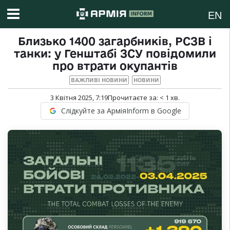
EN
Близько 1400 загарбників, РСЗВ і
танки: у Генштабі ЗСУ повідомили
про втрати окупантів
ВАЖЛИВІ НОВИНИ
НОВИНИ
3 Квітня 2025, 7:19
Прочитаєте за:
< 1
хв.
Слідкуйте за АрміяInform в Google