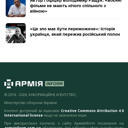
Актор і офіцер Володимир Ращук: «Воєнні
фільми не мають нічого спільного з
війною»
«Це зло має бути переможене»: історія
українця, який пережив російський полон
© 2018 - 2026, ІНФОРМАЦІЙНЕ АГЕНТСТВО,
Міністерство оборони України
Контент доступний за ліцензією
Creative Commons Attribution 4.0
International license
якщо не зазначено інше.
При використанні контенту з сайту АрміяInform посилання на
armyinform.com.ua
обов’язкове. Для суб’єктів у сфері онлайн-медіа