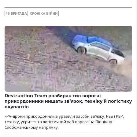
46 БРИГАДА
ХРОНІКА ВІЙНИ
Destruction Team розбирає тил ворога:
прикордонники нищать зв’язок, техніку й логістику
окупантів
FPV-дрони прикордонників уразили засоби зв’язку, РЕБ і РЕР,
техніку, укриття та логістичний хаб ворога на Північно-
Слобожанському напрямку.