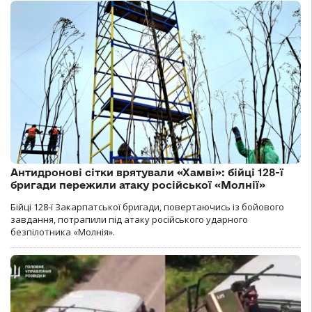
Антидронові сітки врятували «Хамві»: бійці 128-ї
бригади пережили атаку російської «Молнії»
Бійці 128-ї Закарпатської бригади, повертаючись із бойового
завдання, потрапили під атаку російського ударного
безпілотника «Молнія».