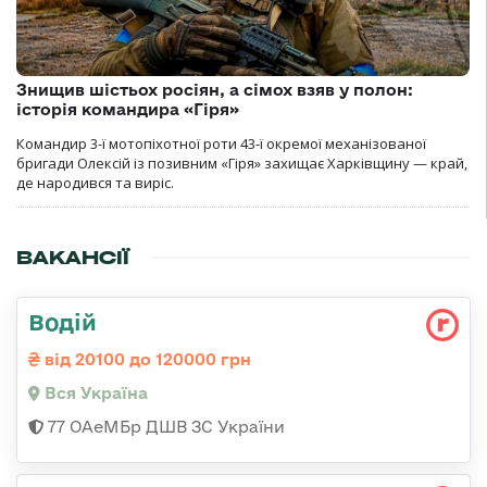
Знищив шістьох росіян, а сімох взяв у полон:
історія командира «Гіря»
Командир 3-ї мотопіхотної роти 43-ї окремої механізованої
бригади Олексій із позивним «Гіря» захищає Харківщину — край,
де народився та виріс.
ВАКАНСІЇ
Водій
від 20100 до 120000 грн
Вся Україна
77 ОАеМБр ДШВ ЗС України