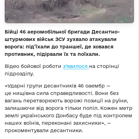
Бійці 46 аеромобільної бригади Десантно-
штурмових військ ЗСУ зухвало атакували
ворога: під’їхали до траншеї, де ховався
противник, підірвали їх та поїхали.
Відео бойової роботи
з’явилося
на сторінці
підрозділу.
«Ударні групи десантників 46 оаембр —
це нищівна сила справедливості. Вони без
вагань перетворюють ворожі позиції на руїни,
залишаючи від ворога тільки попіл. Кожен метр
землі українського Донбасу буде під контролем
наших воїнів, переконані захисники», —
прокоментували десантники.