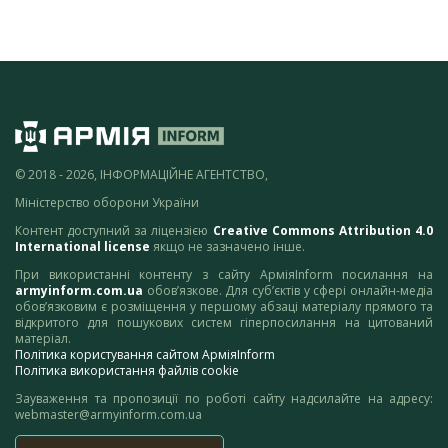
© 2018 - 2026, ІНФОРМАЦІЙНЕ АГЕНТСТВО,
Міністерство оборони України
Контент доступний за ліцензією
Creative Commons Attribution 4.0
International license
якщо не зазначено інше.
При використанні контенту з сайту АрміяInform посилання на
armyinform.com.ua
обов’язкове. Для суб’єктів у сфері онлайн-медіа
обов’язковим є розміщення у першому абзаці матеріалу прямого та
відкритого для пошукових систем гіперпосилання на цитований
матеріал.
Політика користування сайтом АрміяInform
Політика використання файлів cookie
Зауваження та пропозиції по роботі сайту надсилайте на адресу:
webmaster@armyinform.com.ua