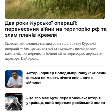
Два роки Курської операції:
перенесення війни на територію рф та
злам планів Кремля
Сьогодні виповнюється два роки від початку Курської
операції — безпрецедентної за задумом і виконанням
кампанії, яка перенесла бойові дії на територію держави-
агресора. Цей крок…
Актор і офіцер Володимир Ращук: «Воєнні
фільми не мають нічого спільного з
війною»
«Це зло має бути переможене»: історія
українця, який пережив російський полон