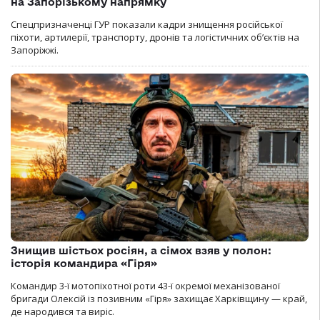
на Запорізькому напрямку
Спецпризначенці ГУР показали кадри знищення російської
піхоти, артилерії, транспорту, дронів та логістичних об’єктів на
Запоріжжі.
Знищив шістьох росіян, а сімох взяв у полон:
історія командира «Гіря»
Командир 3-ї мотопіхотної роти 43-ї окремої механізованої
бригади Олексій із позивним «Гіря» захищає Харківщину — край,
де народився та виріс.