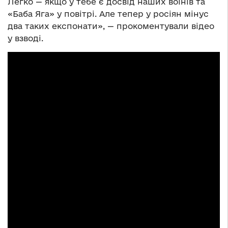
Легко — якщо у тебе є досвід наших воїнів та
«Баба Яга» у повітрі. Але тепер у росіян мінус
два таких експонати», — прокоментували відео
у взводі.