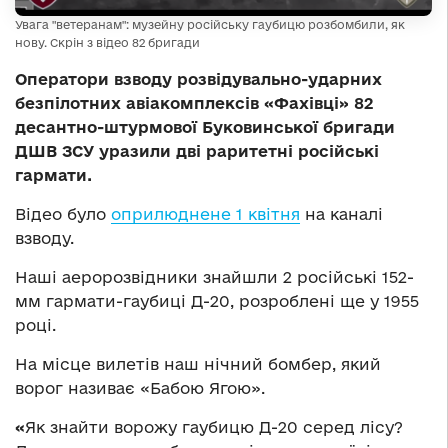
Увага "ветеранам": музейну російську гаубицю розбомбили, як
нову. Скрін з відео 82 бригади
Оператори взводу розвідувально-ударних
безпілотних авіакомплексів «Фахівці» 82
десантно-штурмової Буковинської бригади
ДШВ ЗСУ уразили дві раритетні російські
гармати.
Відео було
оприлюднене 1 квітня
на каналі
взводу.
Наші аеророзвідники знайшли 2 російські 152-
мм гармати-гаубиці Д-20, розроблені ще у 1955
році.
На місце вилетів наш нічний бомбер, який
ворог називає «Бабою Ягою».
«
Як знайти ворожу гаубицю Д-20 серед лісу?