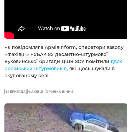
Як повідомляла АрміяInform, оператори взводу
«Фахівці» РУБАК 82 десантно-штурмової
Буковинської бригади ДШВ ЗСУ помітили
двох
російських штурмовиків
, які щось шукали в
окупованому селі.
82 БРИГАДА
ФАХІВЦІ
ХРОНІКА ВІЙНИ