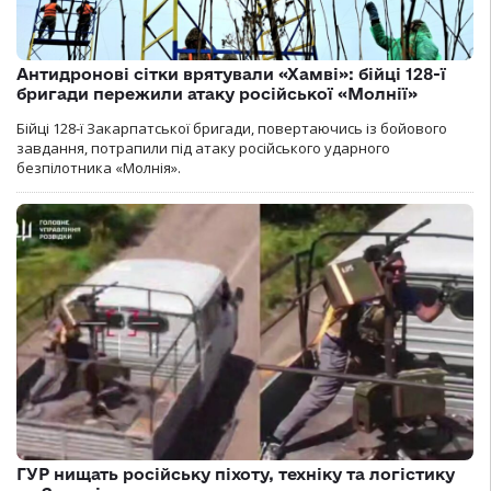
Антидронові сітки врятували «Хамві»: бійці 128-ї
бригади пережили атаку російської «Молнії»
Бійці 128-ї Закарпатської бригади, повертаючись із бойового
завдання, потрапили під атаку російського ударного
безпілотника «Молнія».
ГУР нищать російську піхоту, техніку та логістику