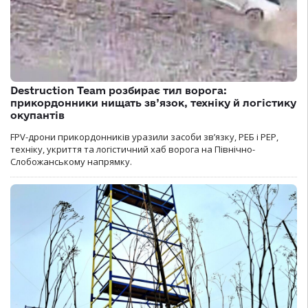
Destruction Team розбирає тил ворога:
прикордонники нищать зв’язок, техніку й логістику
окупантів
FPV-дрони прикордонників уразили засоби зв’язку, РЕБ і РЕР,
техніку, укриття та логістичний хаб ворога на Північно-
Слобожанському напрямку.