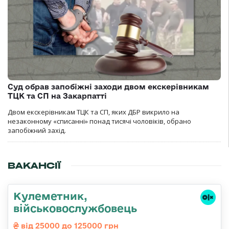
Суд обрав запобіжні заходи двом екскерівникам
ТЦК та СП на Закарпатті
Двом екскерівникам ТЦК та СП, яких ДБР викрило на
незаконному «списанні» понад тисячі чоловіків, обрано
запобіжний захід.
ВАКАНСІЇ
Кулеметник,
військовослужбовець
від 25000 до 125000 грн