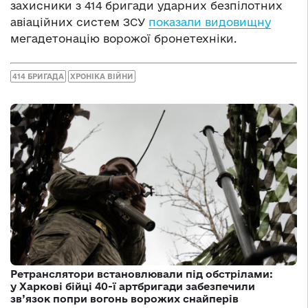
захисники з 414 бригади ударних безпілотних
авіаційних систем ЗСУ
показали видовищну
мегадетонацію ворожої бронетехніки.
414 БРИГАДА
ХРОНІКА ВІЙНИ
Ретранслятори встановлювали під обстрілами:
у Харкові бійці 40-ї артбригади забезпечили
зв’язок попри вогонь ворожих снайперів