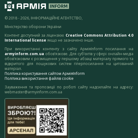
© 2018 - 2026, ІНФОРМАЦІЙНЕ АГЕНТСТВО,
Міністерство оборони України
Контент доступний за ліцензією
Creative Commons Attribution 4.0
International license
якщо не зазначено інше.
При використанні контенту з сайту АрміяInform посилання на
armyinform.com.ua
обов’язкове. Для суб’єктів у сфері онлайн-медіа
обов’язковим є розміщення у першому абзаці матеріалу прямого та
відкритого для пошукових систем гіперпосилання на цитований
матеріал.
Політика користування сайтом АрміяInform
Політика використання файлів cookie
Зауваження та пропозиції по роботі сайту надсилайте на адресу:
webmaster@armyinform.com.ua