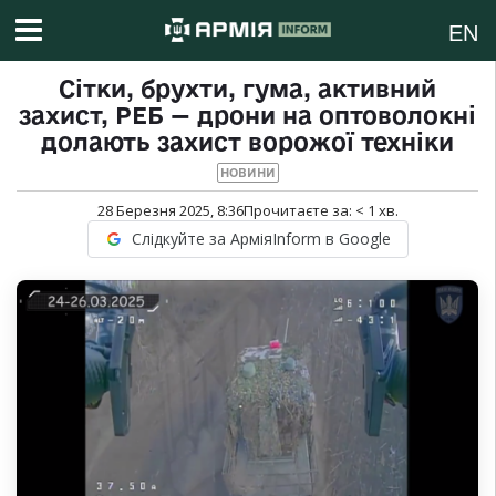
EN
Сітки, брухти, гума, активний
захист, РЕБ — дрони на оптоволокні
долають захист ворожої техніки
НОВИНИ
28 Березня 2025, 8:36
Прочитаєте за:
< 1
хв.
Слідкуйте за АрміяInform в Google