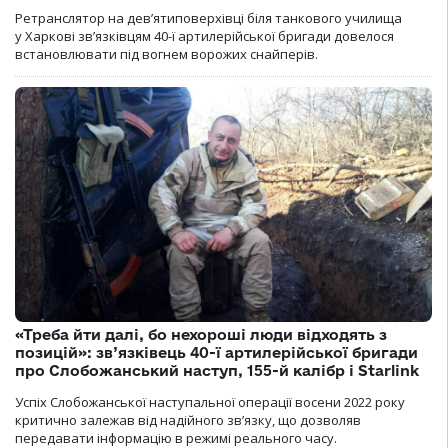
Ретранслятор на дев’ятиповерхівці біля танкового училища
у Харкові зв’язківцям 40-ї артилерійської бригади довелося
встановлювати під вогнем ворожих снайперів.
«Треба йти далі, бо нехороші люди відходять з
позицій»: зв’язківець 40-ї артилерійської бригади
про Слобожанський наступ, 155-й калібр і Starlink
Успіх Слобожанської наступальної операції восени 2022 року
критично залежав від надійного зв’язку, що дозволяв
передавати інформацію в режимі реального часу.