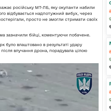
ражає російську МТ-ЛБ, яку окупанти набили
ого відбувається надпотужний вибух, через
спостерігали, просто не змогли стримати своїх
а зазначили бійці, коментуючи побачене.
к було влаштовано в результаті удару
 після влучання дрона, порадувала цілою