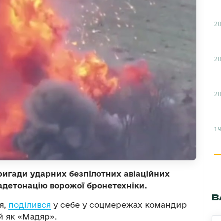
20
20
20
19
бригади ударних безпілотних авіаційних
детонацію ворожої бронетехніки.
В
я,
поділився
у себе у соцмережах командир
й як «Мадяр».