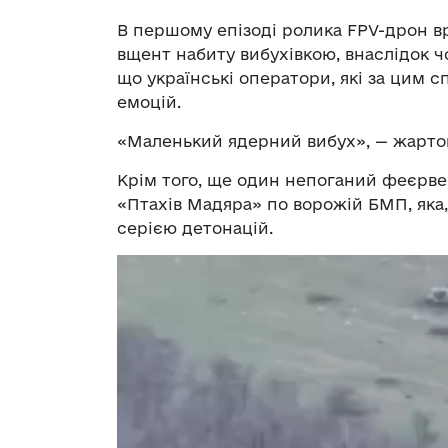
В першому епізоді ролика FPV-дрон в
вщент набиту вибухівкою, внаслідок ч
що українські оператори, які за цим 
емоцій.
«Маленький ядерний вибух», — жартом
Крім того, ще один непоганий феєрвер
«Птахів Мадяра» по ворожій БМП, яка,
серією детонацій.