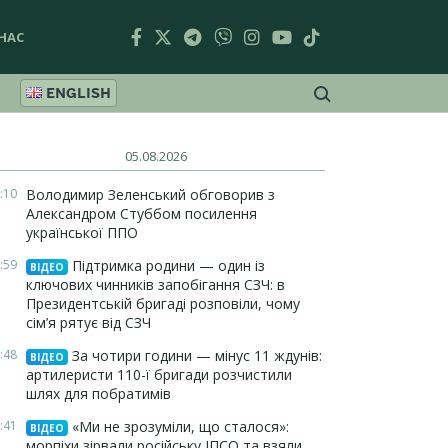
НАС
ENGLISH
05.08.2026
:10
Володимир Зеленський обговорив з
Александром Стуббом посилення
української ППО
:59
Підтримка родини — один із
ВІДЕО
ключових чинників запобігання СЗЧ: в
Президентській бригаді розповіли, чому
сім’я рятує від СЗЧ
:48
За чотири години — мінус 11 ждунів:
ВІДЕО
артилеристи 110-ї бригади розчистили
шлях для побратимів
:41
«Ми не зрозуміли, що сталося»:
ВІДЕО
морпіхи зірвали російську ІПСО та взяли