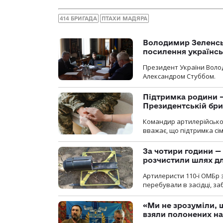
414 БРИГАДА
ПТАХИ МАДЯРА
Володимир Зеленсь
посилення українс
Президент України Воло
Александром Стуббом.
Підтримка родини —
Президентській бриг
Командир артилерійсько
вважає, що підтримка сі
За чотири години — 
розчистили шлях д
Артилеристи 110-ї ОМБр з
перебували в засідці, з
«Ми не зрозуміли, 
взяли полонених н