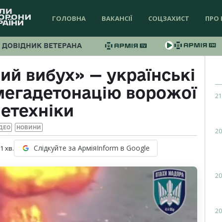
ГОЛОВНА
ВАКАНСІЇ
СОЦЗАХИСТ
ПРО 
ДОВІДНИК ВЕТЕРАНА
й вибух» — українські
мегадетонацію ворожої
21
етехніки
ДЕО
НОВИНИ
20
Слідкуйте за АрміяInform в Google
 1
хв.
20
20