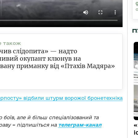
П
чив слідопита» — надто
ливий окупант клюнув на
вану приманку від «Птахів Мадяра»
орпосту» відбили штурм ворожої бронетехніка
о боїв, але й більш спеціалізований та
«
раву
–
підпишіться на
телеграм-канал
і