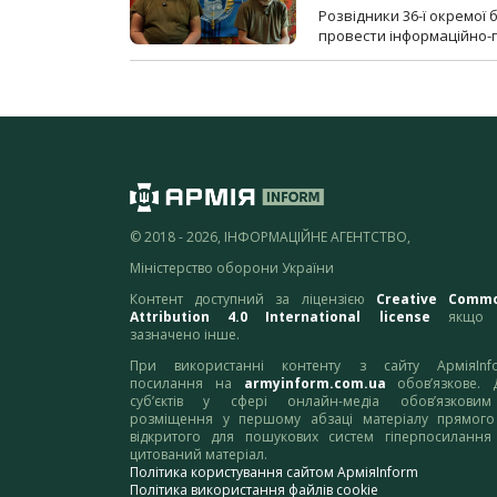
Розвідники 36-ї окремої 
провести інформаційно-п
© 2018 - 2026, ІНФОРМАЦІЙНЕ АГЕНТСТВО,
Міністерство оборони України
Контент доступний за ліцензією
Creative Comm
Attribution 4.0 International license
якщо 
зазначено інше.
При використанні контенту з сайту АрміяInf
посилання на
armyinform.com.ua
обов’язкове. 
суб’єктів у сфері онлайн-медіа обов’язкови
розміщення у першому абзаці матеріалу прямого
відкритого для пошукових систем гіперпосилання
цитований матеріал.
Політика користування сайтом АрміяInform
Політика використання файлів cookie