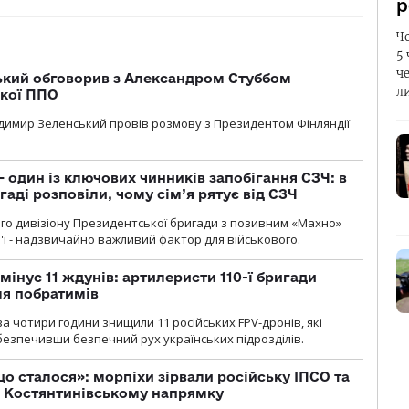
р
Ч
5
ч
кий обговорив з Александром Стуббом
л
ької ППО
димир Зеленський провів розмову з Президентом Фінляндії
 один із ключових чинників запобігання СЗЧ: в
аді розповіли, чому сім’я рятує від СЗЧ
го дивізіону Президентської бригади з позивним «Махно»
м'ї - надзвичайно важливий фактор для військового.
мінус 11 ждунів: артилеристи 110-ї бригади
ля побратимів
а чотири години знищили 11 російських FPV-дронів, які
абезпечивши безпечний рух українських підрозділів.
що сталося»: морпіхи зірвали російську ІПСО та
а Костянтинівському напрямку