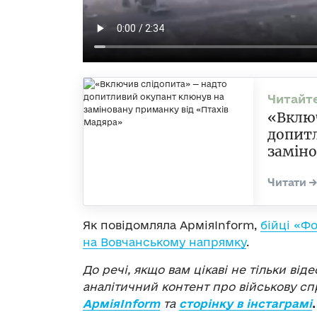
«Вклю
допит
заміно
Як повідомляла АрміяInform,
бійці «Ф
на Вовчанському напрямку
.
До речі, якщо вам цікаві не тільки віде
аналітичний контент про військову сп
АрміяInform
та
сторінку в інстаграмі
.