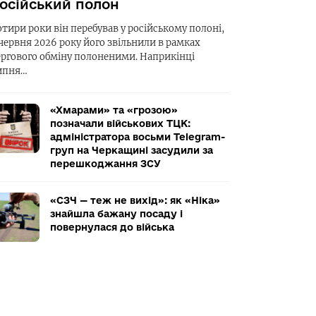
осійський полон
отири роки він перебував у російському полоні,
 червня 2026 року його звільнили в рамках
ергового обміну полоненими. Наприкінці
ипня…
«Хмарами» та «грозою»
позначали військових ТЦК:
адміністратора восьми Telegram-
груп на Черкащині засудили за
перешкоджання ЗСУ
«СЗЧ — теж не вихід»: як «Ніка»
знайшла бажану посаду і
повернулася до війська