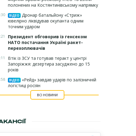
полонених на Костянтинівському напрямку
:30
Дронар батальйону «Стриж»
ВІДЕО
ювелірно ліквідував окупанта одним
точним ударом
:21
Президент обговорив із генсеком
НАТО постачання Україні ракет-
перехоплювачів
:11
Втік із ЗСУ та готував теракт у центрі
Запоріжжя: дезертира засуджено до 15
років
:58
«Рейд» завдав ударів по залізничній
ВІДЕО
логістиці росіян
ВСІ НОВИНИ
АКАНСІЇ