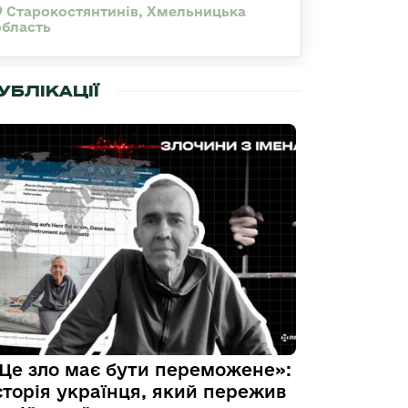
Старокостянтинів, Хмельницька
область
УБЛІКАЦІЇ
Це зло має бути переможене»:
сторія українця, який пережив