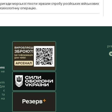
бригади морської піхоти зірвали спробу російських військових
сихологічну операцію.
pr
ons
не
orm
Для
м є
 та
 на