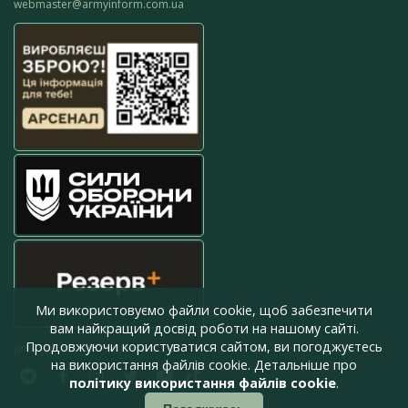
webmaster@armyinform.com.ua
Ми використовуємо файли cookie, щоб забезпечити
вам найкращий досвід роботи на нашому сайті.
Продовжуючи користуватися сайтом, ви погоджуєтесь
press@armyinform.com.ua
на використання файлів cookie. Детальніше про
політику використання файлів cookie
.