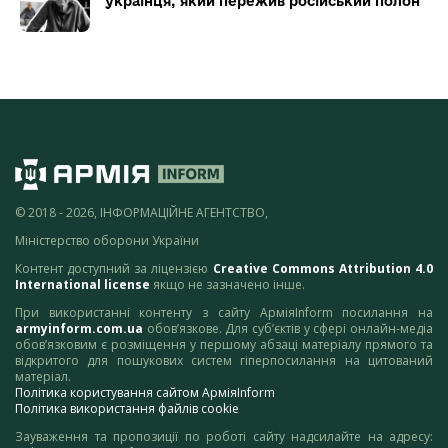
українця, який пережив російський полон
© 2018 - 2026, ІНФОРМАЦІЙНЕ АГЕНТСТВО,
Міністерство оборони України
Контент доступний за ліцензією
Creative Commons Attribution 4.0
International license
якщо не зазначено інше.
При використанні контенту з сайту АрміяInform посилання на
armyinform.com.ua
обов’язкове. Для суб’єктів у сфері онлайн-медіа
обов’язковим є розміщення у першому абзаці матеріалу прямого та
відкритого для пошукових систем гіперпосилання на цитований
матеріал.
Політика користування сайтом АрміяInform
Політика використання файлів cookie
Зауваження та пропозиції по роботі сайту надсилайте на адресу: