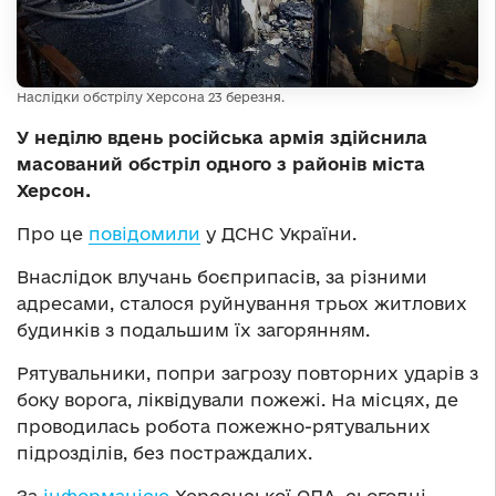
Наслідки обстрілу Херсона 23 березня.
У неділю вдень російська армія здійснила
масований обстріл одного з районів міста
Херсон.
Про це
повідомили
у ДСНС України.
Внаслідок влучань боєприпасів, за різними
адресами, сталося руйнування трьох житлових
будинків з подальшим їх загорянням.
Рятувальники, попри загрозу повторних ударів з
боку ворога, ліквідували пожежі. На місцях, де
проводилась робота пожежно-рятувальних
підрозділів, без постраждалих.
За
інформацією
Херсонської ОДА, сьогодні