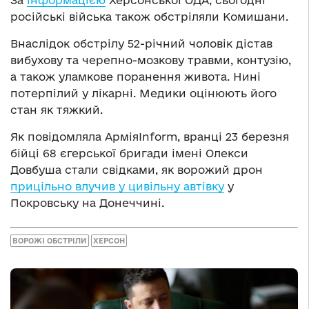
російські війська також обстріляли Комишани.
Внаслідок обстрілу 52-річний чоловік дістав
вибухову та черепно-мозкову травми, контузію,
а також уламкове поранення живота. Нині
потерпілий у лікарні. Медики оцінюють його
стан як тяжкий.
Як повідомляла АрміяInform, вранці 23 березня
бійці 68 єгерської бригади імені Олекси
Довбуша стали свідками, як ворожий дрон
прицільно влучив у цивільну автівку
у
Покровську на Донеччині.
ВОРОЖІ ОБСТРІЛИ
ХЕРСОН