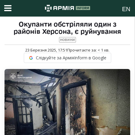
EN
Окупанти обстріляли один з
районів Херсона, є руйнування
НОВИНИ
23 Березня 2025, 17:51
Прочитаєте за:
< 1
хв.
Слідкуйте за АрміяInform в Google