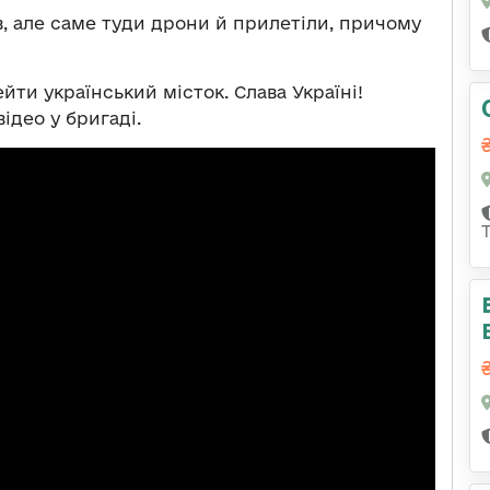
, але саме туди дрони й прилетіли, причому
ти український місток. Слава Україні!
ідео у бригаді.