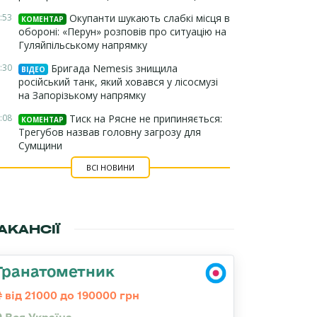
:53
Окупанти шукають слабкі місця в
КОМЕНТАР
обороні: «Перун» розповів про ситуацію на
Гуляйпільському напрямку
:30
Бригада Nemesis знищила
ВІДЕО
російський танк, який ховався у лісосмузі
на Запорізькому напрямку
:08
Тиск на Рясне не припиняється:
КОМЕНТАР
Трегубов назвав головну загрозу для
Сумщини
ВСІ НОВИНИ
АКАНСІЇ
Гранатометник
від 21000 до 190000 грн