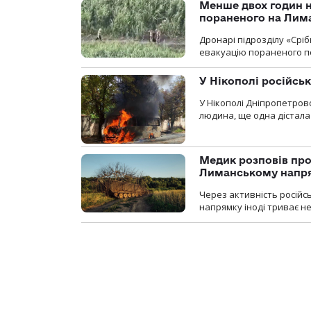
Менше двох годин 
пораненого на Лим
Дронарі підрозділу «Срі
евакуацію пораненого п
У Нікополі російсь
У Нікополі Дніпропетровс
людина, ще одна дістала
Медик розповів про
Лиманському напр
Через активність російс
напрямку іноді триває не