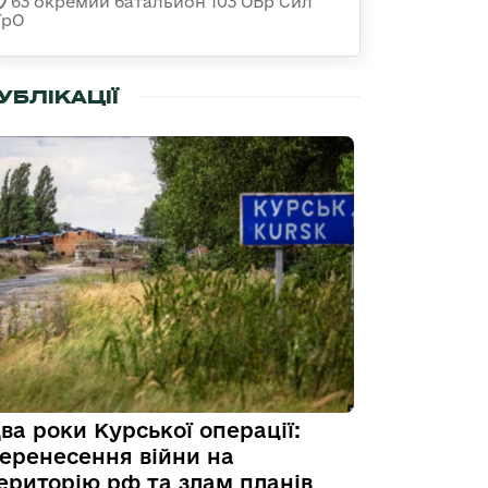
63 окремий батальйон 103 ОБр Сил
ТрО
УБЛІКАЦІЇ
ва роки Курської операції:
еренесення війни на
ериторію рф та злам планів