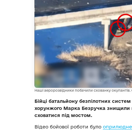
Наші аеророзвідники побачили схованку окупантів. С
Бійці батальйону безпілотних систем 
хорунжого Марка Безручка знищили 
сховатися під мостом.
Відео бойової роботи було
оприлюднен