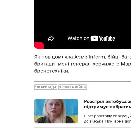
Як повідомляла АрміяInform, бійці ба
бригади імені генерал-хорунжого Ма
бронетехніки.
110 БРИГАДА
ХРОНІКА ВІЙНИ
Розстріл автобуса з
підтримує побрати
Після розстрілу евакуацій
до війська. Нині вона д