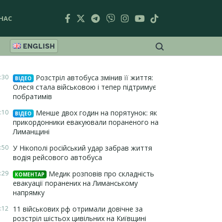
НАС
ENGLISH
:30
Розстріл автобуса змінив її життя:
ВІДЕО
Олеся стала військовою і тепер підтримує
побратимів
:10
Менше двох годин на порятунок: як
ВІДЕО
прикордонники евакуювали пораненого на
Лиманщині
:50
У Нікополі російський удар забрав життя
водія рейсового автобуса
:29
Медик розповів про складність
КОМЕНТАР
евакуації поранених на Лиманському
напрямку
:12
11 військових рф отримали довічне за
розстріл шістьох цивільних на Київщині