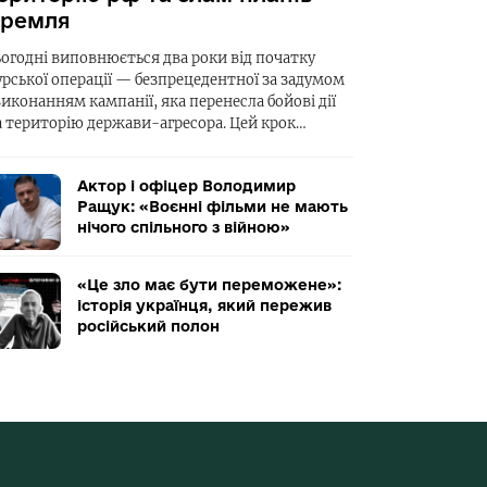
ремля
ьогодні виповнюється два роки від початку
урської операції — безпрецедентної за задумом
виконанням кампанії, яка перенесла бойові дії
а територію держави-агресора. Цей крок…
Актор і офіцер Володимир
Ращук: «Воєнні фільми не мають
нічого спільного з війною»
«Це зло має бути переможене»:
історія українця, який пережив
російський полон