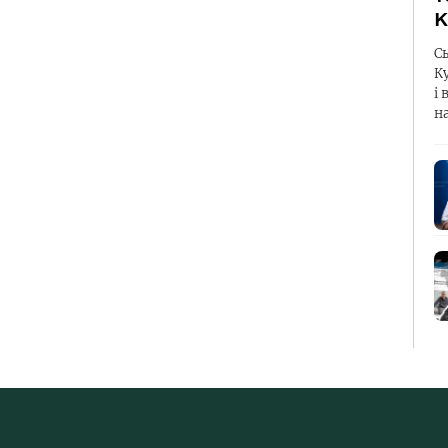
К
С
К
і 
н