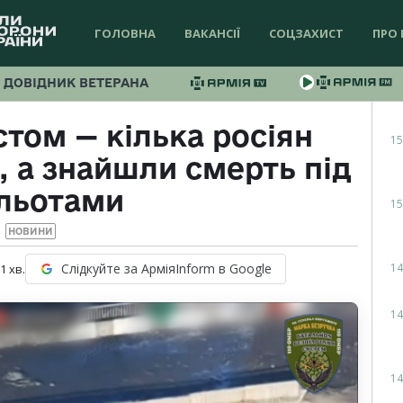
ГОЛОВНА
ВАКАНСІЇ
СОЦЗАХИСТ
ПРО 
ДОВІДНИК ВЕТЕРАНА
стом — кілька росіян
15
 а знайшли смерть під
льотами
15
НОВИНИ
14
Слідкуйте за АрміяInform в Google
 1
хв.
14
14