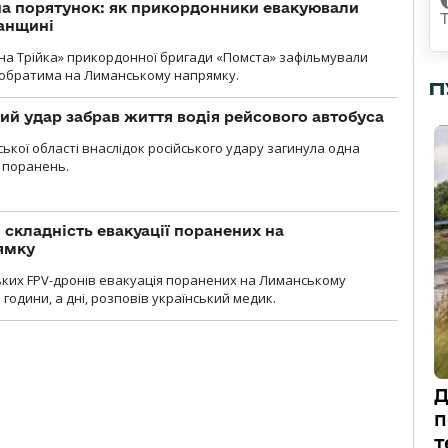
на порятунок: як прикордонники евакуювали
анщині
бна Трійка» прикордонної бригади «Помста» зафільмували
обратима на Лиманському напрямку.
П
кий удар забрав життя водія рейсового автобуса
ької області внаслідок російського удару загинула одна
 поранень.
 складність евакуації поранених на
ямку
ьких FPV-дронів евакуація поранених на Лиманському
 години, а дні, розповів український медик.
Д
п
т