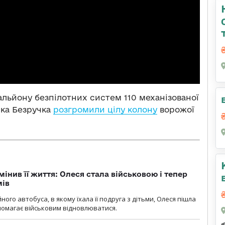
тальйону безпілотних систем 110 механізованої
рка Безручка
розгромили цілу колону
ворожої
мінив її життя: Олеся стала військовою і тепер
мів
ного автобуса, в якому їхала її подруга з дітьми, Олеся пішла
опомагає військовим відновлюватися.