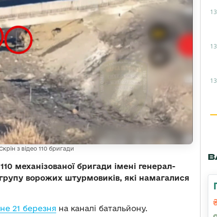
13
13
13
крін з відео 110 бригади
В
110 механізованої бригади імені генерал-
групу ворожих штурмовиків, які намагалися
е 21 березня
на каналі батальйону.