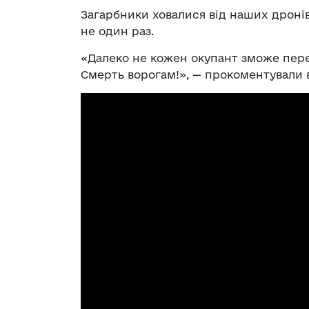
Загарбники ховалися від наших дронів
не один раз.
«Далеко не кожен окупант зможе перей
Смерть ворогам!», — прокоментували в