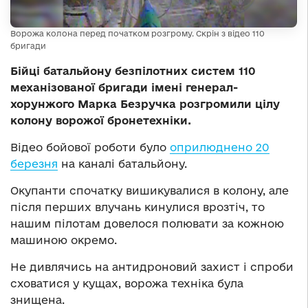
Ворожа колона перед початком розгрому. Скрін з відео 110
бригади
Бійці батальйону безпілотних систем 110
механізованої бригади імені генерал-
хорунжого Марка Безручка розгромили цілу
колону ворожої бронетехніки.
Відео бойової роботи було
оприлюднено 20
березня
на каналі батальйону.
Окупанти спочатку вишикувалися в колону, але
після перших влучань кинулися врозтіч, то
нашим пілотам довелося полювати за кожною
машиною окремо.
Не дивлячись на антидроновий захист і спроби
сховатися у кущах, ворожа техніка була
знищена.