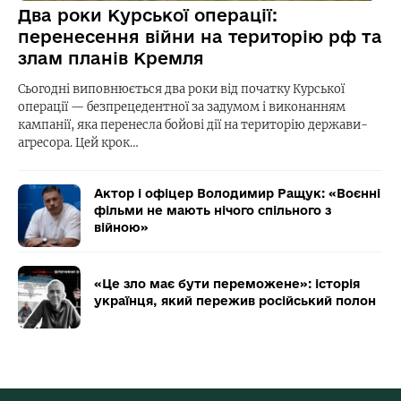
Два роки Курської операції:
перенесення війни на територію рф та
злам планів Кремля
Сьогодні виповнюється два роки від початку Курської
операції — безпрецедентної за задумом і виконанням
кампанії, яка перенесла бойові дії на територію держави-
агресора. Цей крок…
Актор і офіцер Володимир Ращук: «Воєнні
фільми не мають нічого спільного з
війною»
«Це зло має бути переможене»: історія
українця, який пережив російський полон