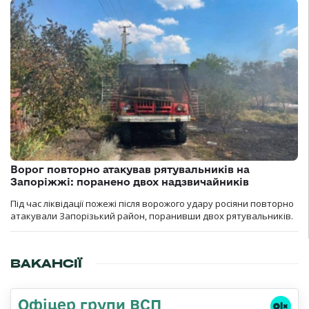
Ворог повторно атакував рятувальників на
Запоріжжі: поранено двох надзвичайників
Під час ліквідації пожежі після ворожого удару росіяни повторно
атакували Запорізький район, поранивши двох рятувальників.
ВАКАНСІЇ
Офіцер групи ВСП