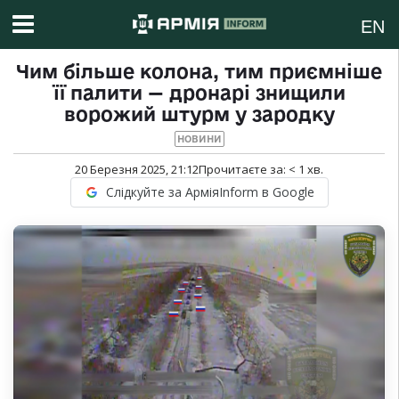
EN
Чим більше колона, тим приємніше
її палити — дронарі знищили
ворожий штурм у зародку
НОВИНИ
20 Березня 2025, 21:12
Прочитаєте за:
< 1
хв.
Слідкуйте за АрміяInform в Google