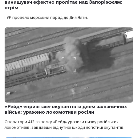
винищувач ефектно пролітає над Запоріжжям:
стрім
ГУР провело морський парад до Дня Ялти.
«Рейд» «привітав» окупантів із днем залізничних
військ: уражено локомотиви росіян
Оператори 413-го полку «Рейд» уразили низку російських
локомотивів, завдавши відчутної шкоди логістиці окупантів.