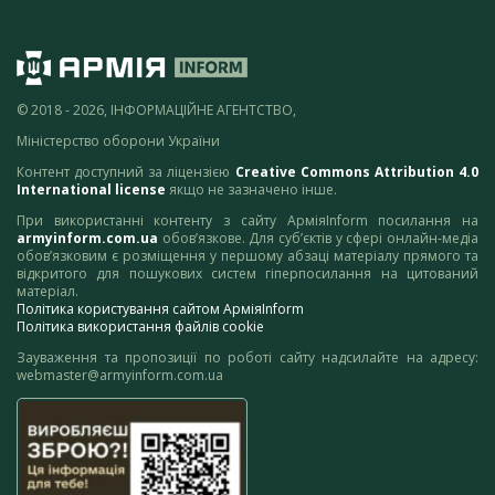
© 2018 - 2026, ІНФОРМАЦІЙНЕ АГЕНТСТВО,
Міністерство оборони України
Контент доступний за ліцензією
Creative Commons Attribution 4.0
International license
якщо не зазначено інше.
При використанні контенту з сайту АрміяInform посилання на
armyinform.com.ua
обов’язкове. Для суб’єктів у сфері онлайн-медіа
обов’язковим є розміщення у першому абзаці матеріалу прямого та
відкритого для пошукових систем гіперпосилання на цитований
матеріал.
Політика користування сайтом АрміяInform
Політика використання файлів cookie
Зауваження та пропозиції по роботі сайту надсилайте на адресу:
webmaster@armyinform.com.ua