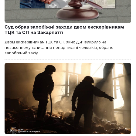
Суд обрав запобіжні заходи двом екскерівникам
ТЦК та СП на Закарпатті
Двом екскерівникам ТЦК та СП, яких ДБР викрило на
незаконному «списанні» понад тисячі чоловіків, обрано
запобіжний захід.