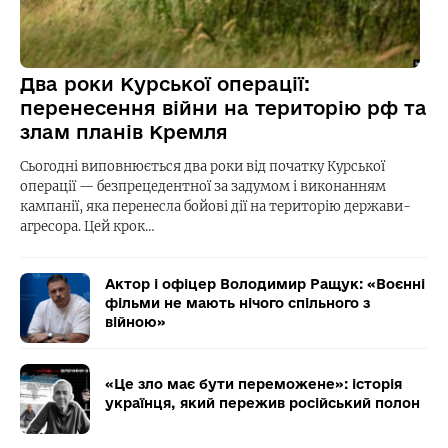
Два роки Курської операції:
перенесення війни на територію рф та
злам планів Кремля
Сьогодні виповнюється два роки від початку Курської
операції — безпрецедентної за задумом і виконанням
кампанії, яка перенесла бойові дії на територію держави-
агресора. Цей крок…
Актор і офіцер Володимир Ращук: «Воєнні
фільми не мають нічого спільного з
війною»
«Це зло має бути переможене»: історія
українця, який пережив російський полон