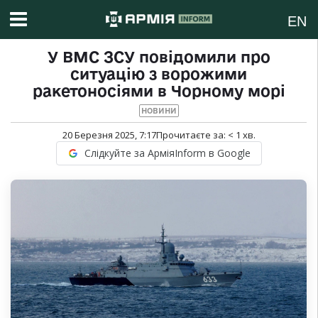
EN
У ВМС ЗСУ повідомили про
ситуацію з ворожими
ракетоносіями в Чорному морі
НОВИНИ
20 Березня 2025, 7:17
Прочитаєте за:
< 1
хв.
Слідкуйте за АрміяInform в Google