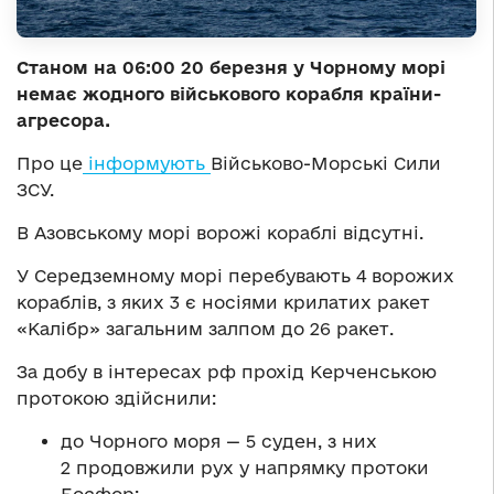
Станом на 06:00 20 березня у Чорному морі
немає жодного військового корабля країни-
агресора.
Про це
інформують
Військово-Морські Сили
ЗСУ.
В Азовському морі ворожі кораблі відсутні.
У Середземному морі перебувають 4 ворожих
кораблів, з яких 3 є носіями крилатих ракет
«Калібр» загальним залпом до 26 ракет.
За добу в інтересах рф прохід Керченською
протокою здійснили:
до Чорного моря — 5 суден, з них
2 продовжили рух у напрямку протоки