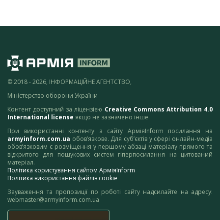
© 2018 - 2026, ІНФОРМАЦІЙНЕ АГЕНТСТВО,
Міністерство оборони України
Контент доступний за ліцензією
Creative Commons Attribution 4.0
International license
якщо не зазначено інше.
При використанні контенту з сайту АрміяInform посилання на
armyinform.com.ua
обов’язкове. Для суб’єктів у сфері онлайн-медіа
обов’язковим є розміщення у першому абзаці матеріалу прямого та
відкритого для пошукових систем гіперпосилання на цитований
матеріал.
Політика користування сайтом АрміяInform
Політика використання файлів cookie
Зауваження та пропозиції по роботі сайту надсилайте на адресу:
webmaster@armyinform.com.ua