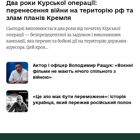
Два роки Курської операції:
перенесення війни на територію рф та
злам планів Кремля
Сьогодні виповнюється два роки від початку Курської
операції — безпрецедентної за задумом і виконанням
кампанії, яка перенесла бойові дії на територію держави-
агресора. Цей крок…
Актор і офіцер Володимир Ращук: «Воєнні
фільми не мають нічого спільного з
війною»
«Це зло має бути переможене»: історія
українця, який пережив російський полон