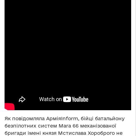
Як повідомляла АрміяInform, бійці батальйону
безпілотних систем Mara 66 механізованої
бригади імені князя Мстислава Хороброго не