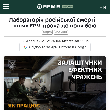
EN
Лабораторія російської смерті —
шлях FPV-дрона до поля бою
ВІДЕО
НОВИНИ
20 Березня 2025, 21:26
Прочитаєте за:
< 1
хв.
Слідкуйте за АрміяInform в Google