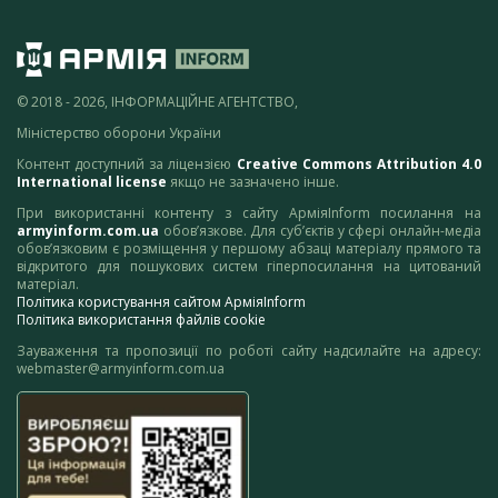
© 2018 - 2026, ІНФОРМАЦІЙНЕ АГЕНТСТВО,
Міністерство оборони України
Контент доступний за ліцензією
Creative Commons Attribution 4.0
International license
якщо не зазначено інше.
При використанні контенту з сайту АрміяInform посилання на
armyinform.com.ua
обов’язкове. Для суб’єктів у сфері онлайн-медіа
обов’язковим є розміщення у першому абзаці матеріалу прямого та
відкритого для пошукових систем гіперпосилання на цитований
матеріал.
Політика користування сайтом АрміяInform
Політика використання файлів cookie
Зауваження та пропозиції по роботі сайту надсилайте на адресу:
webmaster@armyinform.com.ua