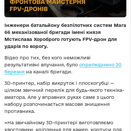
Інженери батальйону безпілотних систем Mara
66 механізованої бригади імені князя
Мстислава Хороброго готують FPV-дрон для
ударів по ворогу.
Відео про тих, без кого неможливі
результативні влучання, було
оприлюднено 20
березня
на каналі бригади.
3D-принтер, набір викруток і плоскогубці —
цілком звичний перелік для будь-якого техніка-
аматора. Але у вправних руках саме з цього
набору розпочинається масове знищення
противника.
«На звичайному 3D-принтері виготовляємо
хвостовики, кріплення для камер, корпуси для