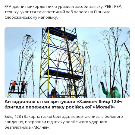
FPV-дрони прикордонників уразили засоби зв’язку, РЕБ і РЕР,
техніку, укриття та логістичний хаб ворога на Північно-
Слобожанському напрямку.
Антидронові сітки врятували «Хамві»: бійці 128-ї
бригади пережили атаку російської «Молнії»
Бійці 128-ї Закарпатської бригади, повертаючись із бойового
завдання, потрапили під атаку російського ударного
безпілотника «Молнія».