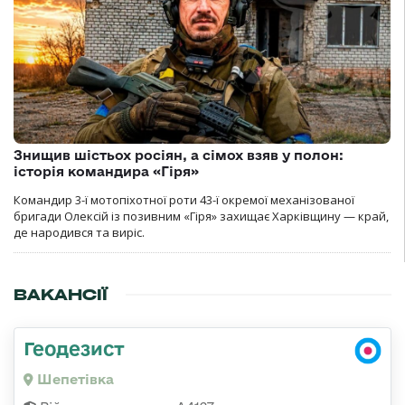
Знищив шістьох росіян, а сімох взяв у полон:
історія командира «Гіря»
Командир 3-ї мотопіхотної роти 43-ї окремої механізованої
бригади Олексій із позивним «Гіря» захищає Харківщину — край,
де народився та виріс.
ВАКАНСІЇ
Геодезист
Шепетівка