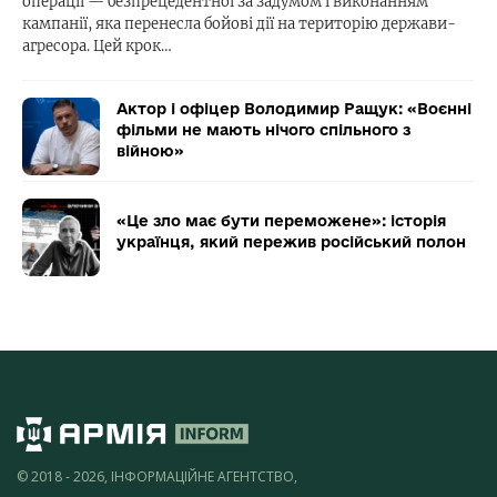
операції — безпрецедентної за задумом і виконанням
кампанії, яка перенесла бойові дії на територію держави-
агресора. Цей крок…
Актор і офіцер Володимир Ращук: «Воєнні
фільми не мають нічого спільного з
війною»
«Це зло має бути переможене»: історія
українця, який пережив російський полон
© 2018 - 2026, ІНФОРМАЦІЙНЕ АГЕНТСТВО,