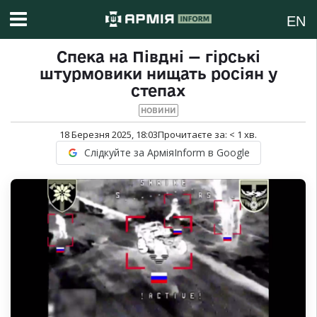
EN
Спека на Півдні — гірські
штурмовики нищать росіян у
степах
НОВИНИ
18 Березня 2025, 18:03
Прочитаєте за:
< 1
хв.
Слідкуйте за АрміяInform в Google