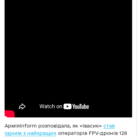
АрміяInform розповідала, як «Івасик»
став
одним з найкращих
операторів FPV-дронів 128