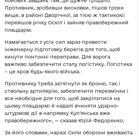
бойових завдань там, де дужче тріщало.
Противник, зробивши висновки, пішов трохи
вище, в районі Дворічної, за тією ж тактикою:
перейшов річку Оскіл і зайняв правобережний
плацдарм.
Намагається з усіх сил зараз провести
інженерну підготовку берегів для того, щоб
кинути понтонні переправи. Для ворога
важливо забезпечити сталу логістику. Логістика
– це кров будь-якого війська.
Противнику треба затягнути як броню, так і
ствольну артилерію, забезпечити перезмінки і
все необхідне для того, щоб закріпитися на
цьому плацдармі й надалі вчиняти ударно-
штурмові дії в напрямку Куп’янська вже
правобережного», — сказав Юрій Федоренко.
За його словами, наразі Сили оборони вживають