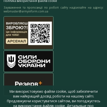
Політика використання файлів cookie
Зауваження та пропозиції по роботі сайту надсилайте на адресу:
webmaster@armyinform.com.ua
Ми використовуємо файли cookie, щоб забезпечити
вам найкращий досвід роботи на нашому сайті.
Продовжуючи користуватися сайтом, ви погоджуєтесь
press@armyinform.com.ua
на використання файлів cookie. Детальніше про