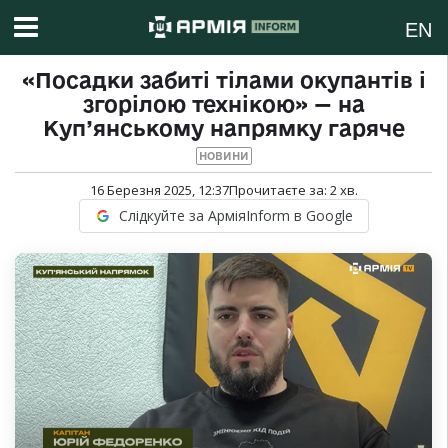
EN
«Посадки забиті тілами окупантів і
згорілою технікою» — на
Куп’янському напрямку гаряче
НОВИНИ
16 Березня 2025, 12:37
Прочитаєте за:
2
хв.
Слідкуйте за АрміяInform в Google