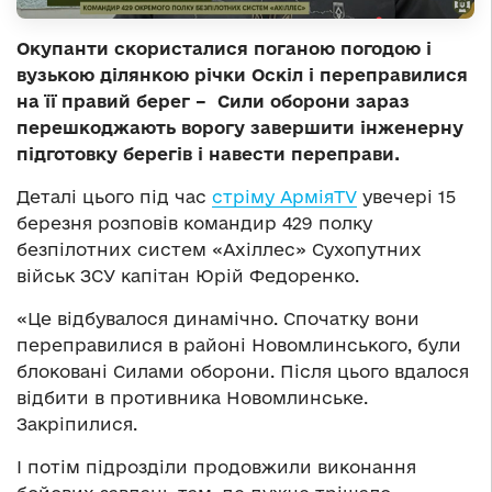
Окупанти скористалися поганою погодою і
вузькою ділянкою річки Оскіл і переправилися
на її правий берег – Сили оборони зараз
перешкоджають ворогу завершити інженерну
підготовку берегів і навести переправи.
Деталі цього під час
стріму АрміяTV
увечері 15
березня розповів командир 429 полку
безпілотних систем «Ахіллес» Сухопутних
військ ЗСУ капітан Юрій Федоренко.
«Це відбувалося динамічно. Спочатку вони
переправилися в районі Новомлинського, були
блоковані Силами оборони. Після цього вдалося
відбити в противника Новомлинське.
Закріпилися.
І потім підрозділи продовжили виконання