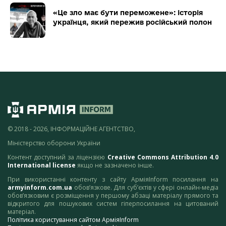
«Це зло має бути переможене»: історія
українця, який пережив російський полон
© 2018 - 2026, ІНФОРМАЦІЙНЕ АГЕНТСТВО,
Міністерство оборони України
Контент доступний за ліцензією
Creative Commons Attribution 4.0
International license
якщо не зазначено інше.
При використанні контенту з сайту АрміяInform посилання на
armyinform.com.ua
обов’язкове. Для суб’єктів у сфері онлайн-медіа
обов’язковим є розміщення у першому абзаці матеріалу прямого та
відкритого для пошукових систем гіперпосилання на цитований
матеріал.
Політика користування сайтом АрміяInform