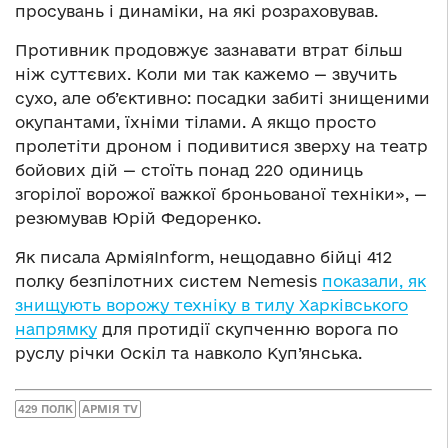
просувань і динаміки, на які розраховував.
Противник продовжує зазнавати втрат більш
ніж суттєвих. Коли ми так кажемо — звучить
сухо, але об’єктивно: посадки забиті знищеними
окупантами, їхніми тілами. А якщо просто
пролетіти дроном і подивитися зверху на театр
бойових дій — стоїть понад 220 одиниць
згорілої ворожої важкої броньованої техніки», —
резюмував Юрій Федоренко.
Як писала АрміяInform, нещодавно бійці 412
полку безпілотних систем Nemesis
показали, як
знищують ворожу техніку в тилу Харківського
напрямку
для протидії скупченню ворога по
руслу річки Оскіл та навколо Куп’янська.
429 ПОЛК
АРМІЯ TV