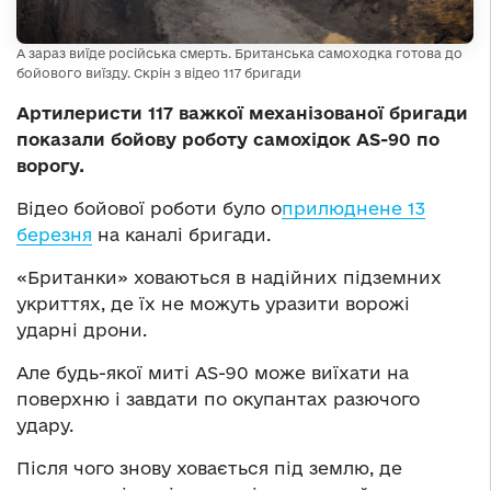
А зараз виїде російська смерть. Британська самоходка готова до
бойового виїзду. Скрін з відео 117 бригади
Артилеристи 117 важкої механізованої бригади
показали бойову роботу самохідок AS-90 по
ворогу.
Відео бойової роботи було о
прилюднене 13
березня
на каналі бригади.
«Британки» ховаються в надійних підземних
укриттях, де їх не можуть уразити ворожі
ударні дрони.
Але будь-якої миті AS-90 може виїхати на
поверхню і завдати по окупантах разючого
удару.
Після чого знову ховається під землю, де