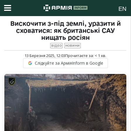
EN
Вискочити з-під землі, уразити й
сховатися: як британські САУ
нищать росіян
ВІДЕО
НОВИНИ
13 Березня 2025, 12:03
Прочитаєте за:
< 1
хв.
Слідкуйте за АрміяInform в Google