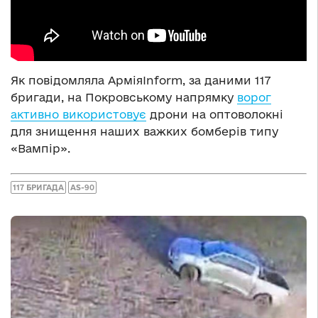
Як повідомляла АрміяInform, за даними 117
бригади, на Покровському напрямку
ворог
активно використовує
дрони на оптоволокні
для знищення наших важких бомберів типу
«Вампір».
117 БРИГАДА
AS-90