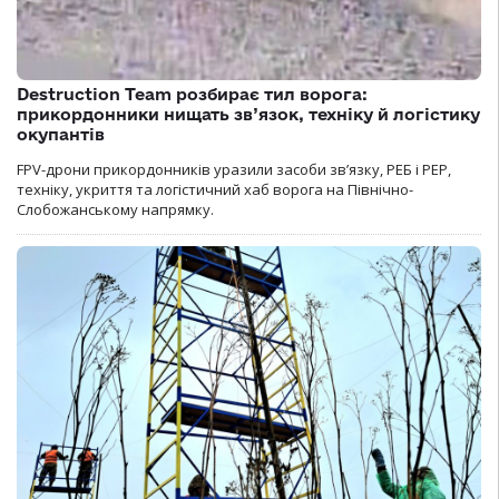
Destruction Team розбирає тил ворога:
прикордонники нищать зв’язок, техніку й логістику
окупантів
FPV-дрони прикордонників уразили засоби зв’язку, РЕБ і РЕР,
техніку, укриття та логістичний хаб ворога на Північно-
Слобожанському напрямку.