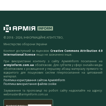
© 2018 - 2026, ІНФОРМАЦІЙНЕ АГЕНТСТВО,
Міністерство оборони України
Контент доступний за ліцензією
Creative Commons Attribution 4.0
International license
якщо не зазначено інше.
При використанні контенту з сайту АрміяInform посилання на
armyinform.com.ua
обов’язкове. Для суб’єктів у сфері онлайн-медіа
обов’язковим є розміщення у першому абзаці матеріалу прямого та
відкритого для пошукових систем гіперпосилання на цитований
матеріал.
Політика користування сайтом АрміяInform
Політика використання файлів cookie
Зауваження та пропозиції по роботі сайту надсилайте на адресу:
webmaster@armyinform.com.ua