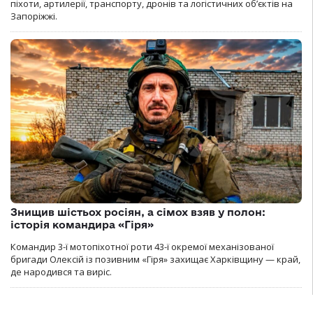
піхоти, артилерії, транспорту, дронів та логістичних об’єктів на
Запоріжжі.
Знищив шістьох росіян, а сімох взяв у полон:
історія командира «Гіря»
Командир 3-ї мотопіхотної роти 43-ї окремої механізованої
бригади Олексій із позивним «Гіря» захищає Харківщину — край,
де народився та виріс.