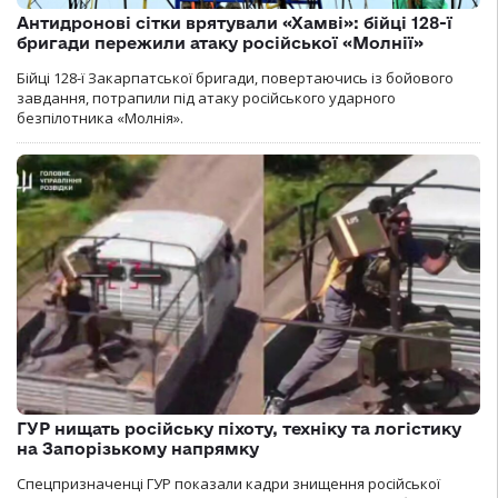
Антидронові сітки врятували «Хамві»: бійці 128-ї
бригади пережили атаку російської «Молнії»
Бійці 128-ї Закарпатської бригади, повертаючись із бойового
завдання, потрапили під атаку російського ударного
безпілотника «Молнія».
ГУР нищать російську піхоту, техніку та логістику
на Запорізькому напрямку
Спецпризначенці ГУР показали кадри знищення російської