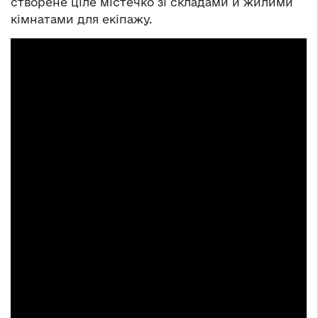
створене ціле містечко зі складами й жилими
кімнатами для екіпажу.