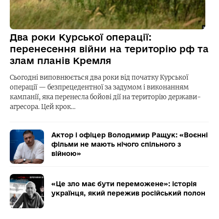
Два роки Курської операції:
перенесення війни на територію рф та
злам планів Кремля
Сьогодні виповнюється два роки від початку Курської
операції — безпрецедентної за задумом і виконанням
кампанії, яка перенесла бойові дії на територію держави-
агресора. Цей крок…
Актор і офіцер Володимир Ращук: «Воєнні
фільми не мають нічого спільного з
війною»
«Це зло має бути переможене»: історія
українця, який пережив російський полон