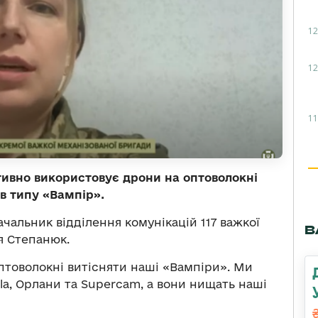
12
12
11
ивно використовує дрони на оптоволокні
в типу «Вампір».
чальник відділення комунікацій 117 важкої
В
я Степанюк.
товолокні витісняти наші «Вампіри». Ми
a, Орлани та Supercam, а вони нищать наші