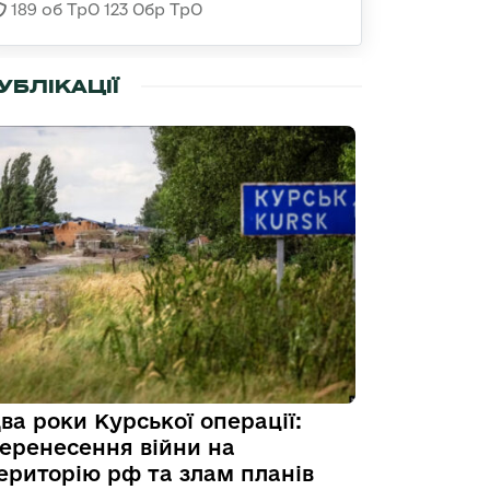
189 об ТрО 123 Обр ТрО
УБЛІКАЦІЇ
ва роки Курської операції:
еренесення війни на
ериторію рф та злам планів