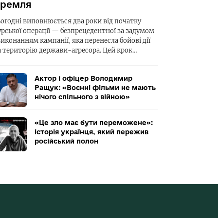
ремля
ьогодні виповнюється два роки від початку
урської операції — безпрецедентної за задумом
виконанням кампанії, яка перенесла бойові дії
а територію держави-агресора. Цей крок…
Актор і офіцер Володимир
Ращук: «Воєнні фільми не мають
нічого спільного з війною»
«Це зло має бути переможене»:
історія українця, який пережив
російський полон