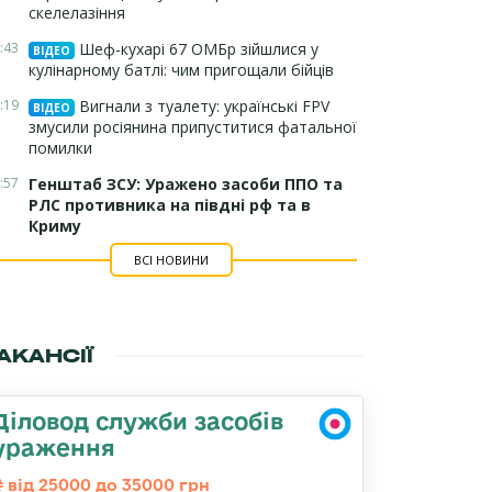
скелелазіння
:43
Шеф-кухарі 67 ОМБр зійшлися у
ВІДЕО
кулінарному батлі: чим пригощали бійців
:19
Вигнали з туалету: українські FPV
ВІДЕО
змусили росіянина припуститися фатальної
помилки
:57
Генштаб ЗСУ: Уражено засоби ППО та
РЛС противника на півдні рф та в
Криму
ВСІ НОВИНИ
АКАНСІЇ
Діловод служби засобів
ураження
від 25000 до 35000 грн