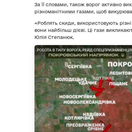
За її словами, також ворог активно в
різноманітними газами, щоб викурюват
«Роблять скиди, використовують різні 
вони найбільш дієві. Ці гази викликаю
Юлія Степанюк.