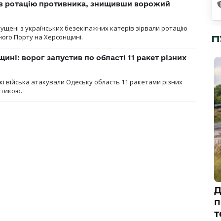
ав ротацію противника, знищивши ворожий
пущені з українських безекіпажних катерів зірвали ротацію
зного Порту на Херсонщині.
П
ині: ворог запустив по області 11 ракет різних
ські війська атакували Одеську область 11 ракетами різних
істикою.
Д
п
т