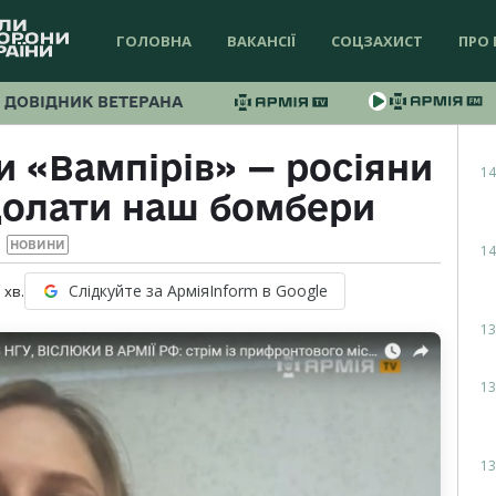
ГОЛОВНА
ВАКАНСІЇ
СОЦЗАХИСТ
ПРО 
ДОВІДНИК ВЕТЕРАНА
 «Вампірів» — росіяни
14
долати наш бомбери
НОВИНИ
14
Слідкуйте за АрміяInform в Google
1
хв.
13
13
13