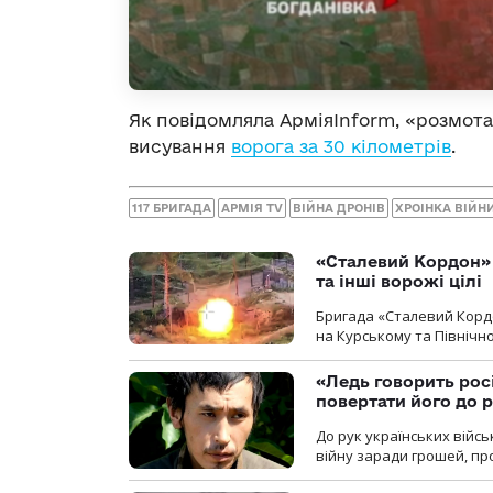
Як повідомляла АрміяInform, «розмот
висування
ворога за 30 кілометрів
.
117 БРИГАДА
АРМІЯ TV
ВІЙНА ДРОНІВ
ХРОІНКА ВІЙН
«Сталевий Кордон»
та інші ворожі цілі
Бригада «Сталевий Кордо
на Курському та Північ
«Ледь говорить рос
повертати його до 
До рук українських війсь
війну заради грошей, про