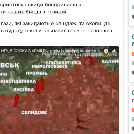
икористовує скиди боєприпасів з
и наших бійців з позицій.
гази, які закидають e бліндажі та окопи, де
ть нудоту, інколи сльозливість», — розповіла