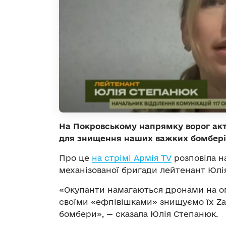
На Покровському напрямку ворог акт
для знищення наших важких бомбері
Про це
на стрімі Армія TV
розповіла на
механізованої бригади лейтенант Юлі
«Окупанти намагаються дронами на оп
своїми «ефпівішками» знищуємо їх Zal
бомбери», — сказала Юлія Степанюк.