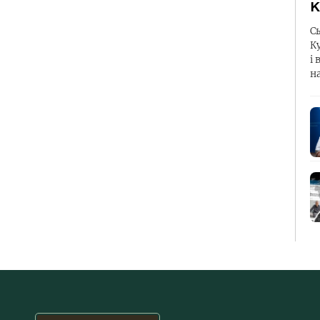
К
С
К
і 
н