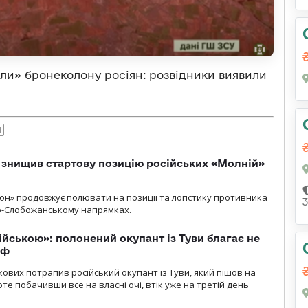
али» бронеколону росіян: розвідники виявили
И
 знищив стартову позицію російських «Молній»
н» продовжує полювати на позиції та логістику противника
но-Слобожанському напрямках.
ійською»: полонений окупант із Туви благає не
рф
кових потрапив російський окупант із Туви, який пішов на
те побачивши все на власні очі, втік уже на третій день