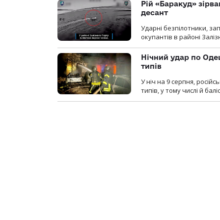
Рій «Баракуд» зірв
десант
Ударні безпілотники, за
окупантів в районі Залі
Нічний удар по Одещ
типів
У ніч на 9 серпня, росій
типів, у тому числі й бал