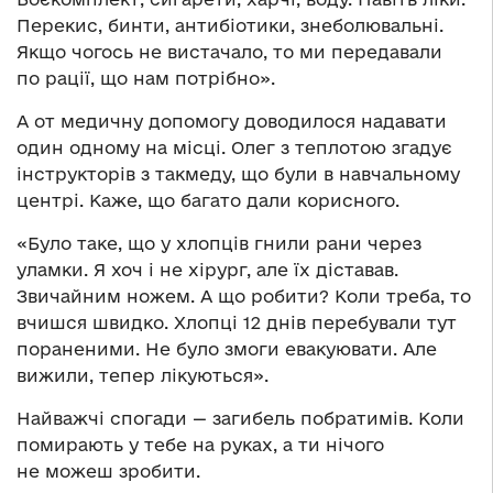
Перекис, бинти, антибіотики, знеболювальні.
Якщо чогось не вистачало, то ми передавали
по рації, що нам потрібно».
А от медичну допомогу доводилося надавати
один одному на місці. Олег з теплотою згадує
інструкторів з такмеду, що були в навчальному
центрі. Каже, що багато дали корисного.
«Було таке, що у хлопців гнили рани через
уламки. Я хоч і не хірург, але їх діставав.
Звичайним ножем. А що робити? Коли треба, то
вчишся швидко. Хлопці 12 днів перебували тут
пораненими. Не було змоги евакуювати. Але
вижили, тепер лікуються».
Найважчі спогади — загибель побратимів. Коли
помирають у тебе на руках, а ти нічого
не можеш зробити.