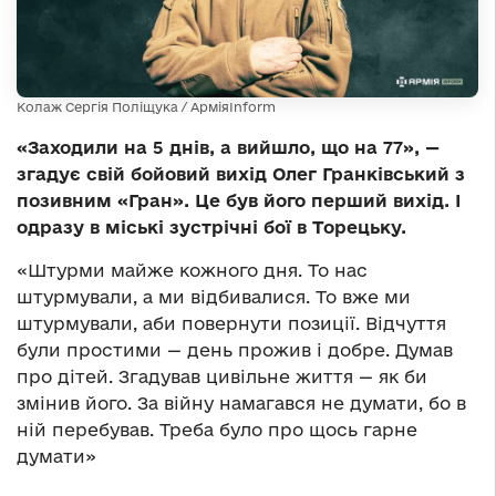
Колаж Сергія Поліщука / АрміяInform
«Заходили на 5 днів, а вийшло, що на 77», —
згадує свій бойовий вихід Олег Гранківський з
позивним «Гран». Це був його перший вихід. І
одразу в міські зустрічні бої в Торецьку.
«Штурми майже кожного дня. То нас
штурмували, а ми відбивалися. То вже ми
штурмували, аби повернути позиції. Відчуття
були простими — день прожив і добре. Думав
про дітей. Згадував цивільне життя — як би
змінив його. За війну намагався не думати, бо в
ній перебував. Треба було про щось гарне
думати»