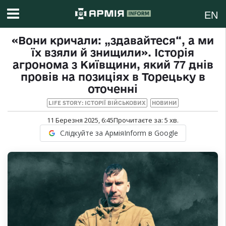
EN
«Вони кричали: „здавайтеся“, а ми
їх взяли й знищили». Історія
агронома з Київщини, який 77 днів
провів на позиціях в Торецьку в
оточенні
LIFE STORY: ІСТОРІЇ ВІЙСЬКОВИХ
НОВИНИ
11 Березня 2025, 6:45
Прочитаєте за:
5
хв.
Слідкуйте за АрміяInform в Google