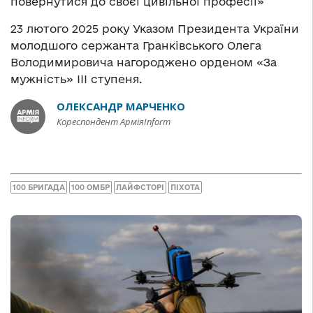
повернутися до своєї цивільної професії»
23 лютого 2025 року Указом Президента України
молодшого сержанта Гранківського Олега
Володимировича нагороджено орденом «За
мужність» III ступеня.
ОЛЕКСАНДР МАРЧЕНКО
Кореспондент АрміяInform
100 БРИГАДА
100 ОМБР
ЛАЙФСТОРІ
ПІХОТА