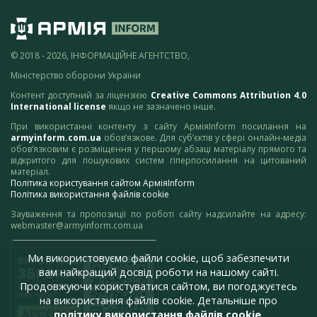
© 2018 - 2026, ІНФОРМАЦІЙНЕ АГЕНТСТВО,
Міністерство оборони України
Контент доступний за ліцензією
Creative Commons Attribution 4.0
International license
якщо не зазначено інше.
При використанні контенту з сайту АрміяInform посилання на
armyinform.com.ua
обов’язкове. Для суб’єктів у сфері онлайн-медіа
обов’язковим є розміщення у першому абзаці матеріалу прямого та
відкритого для пошукових систем гіперпосилання на цитований
матеріал.
Політика користування сайтом АрміяInform
Політика використання файлів cookie
Зауваження та пропозиції по роботі сайту надсилайте на адресу:
webmaster@armyinform.com.ua
Ми використовуємо файли cookie, щоб забезпечити
вам найкращий досвід роботи на нашому сайті.
Продовжуючи користуватися сайтом, ви погоджуєтесь
на використання файлів cookie. Детальніше про
політику використання файлів cookie
.