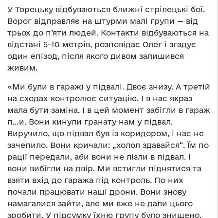
У Торецьку відбуваються ближні стрілецькі бої.
Ворог відправляє на штурми малі групи — від
трьох до п’яти людей. Контакти відбуваються на
відстані 5-10 метрів, розповідає Олег і згадує
один епізод, після якого дивом залишився
живим.
«Ми були в гаражі у підвалі. Двоє знизу. А третій
на сходах контролює ситуацію. І в нас якраз
мала бути заміна. І в цей момент забігли в гараж
п…и. Вони кинули гранату нам у підвал.
Виручило, що підвал був із коридором, і нас не
зачепило. Вони кричали: „холол здавайся“. Їм по
рації передали, аби вони не лізли в підвал. І
вони вибігли на двір. Ми встигли піднятися та
взяти вхід до гаража під контроль. По них
почали працювати наші дрони. Вони знову
намагалися зайти, але ми вже не дали цього
зробити. У підсумку їхню групу було знищено.