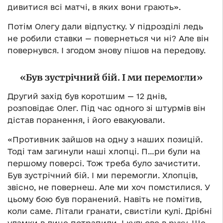
дивитися всі матчі, в яких вони грають».
Потім Олегу дали відпустку. У підрозділі ледь
не робили ставки — повернеться чи ні? Але він
повернувся. І згодом знову пішов на передову.
«Був зустрічний бій. І ми перемогли»
Другий захід був коротшим — 12 днів,
розповідає Олег. Під час одного зі штурмів він
дістав поранення, і його евакуювали.
«Противник зайшов на одну з наших позицій.
Тоді там загинули наші хлопці. П…ри були на
першому поверсі. Тож треба було зачистити.
Був зустрічний бій. І ми перемогли. Хлопців,
звісно, не повернеш. Але ми хоч помстилися. У
цьому бою був поранений. Навіть не помітив,
коли саме. Літали гранати, свистіли кулі. Дрібні
уламки в лице потрапили. І кульове в руку. Ще