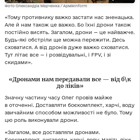
Фото Олександра Марченка / АрміяInform
«Тому противнику важко застати нас зненацька.
Але й нам також це важко. Бо їхні дрони також
постійно висять. Загалом, дрони — це найважче.
Будь-які обстріли ще можна пережити. Десь
сховатися. А від дронів дуже важко сховатися.
Тут літає все — і розвідувальні, і FPV, і зі
скидами».
«Дронами нам передавали все — від б\к
до ліків»
Значну частину часу Олег провів майже
в оточенні. Доставляти боєкомплект, харчі, воду
звичайним способом можливості не було. Тому
цю роль виконували дрони.
«Загалом, все доставляли дронами.
Боєкомплект, сигарети, харчі, воду. Навіть ліки.