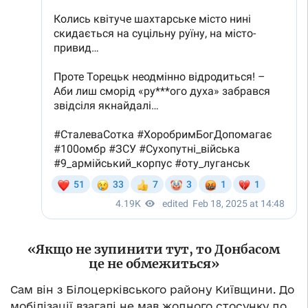
«Якщо не зупинити тут, то Донбасом
це не обмежиться»
Сам він з Білоцерківського району Київщини. До
мобілізації взагалі не мав жодного стосунку до