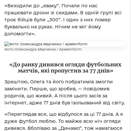
«Виходили до „еваку“. Почали по нас
працювати дрони зі скидами. В одній групі всі
троє бійців були „300“. І один з них помер
буквально на руках. Нічим не міг йому
допомогти».
Фото Олександра Марченка / АрміяInform
«До ранку дивився огляди футбольних
матчів, які пропустив за 77 днів»
Зрештою, Олега та його побратимів змогли
замінити. Перше, що зробив, — повідомив
родичів, що живий. А після цього засів за
інтернет, адже 77 днів був ізольований від світу.
«Переглядав все, що відбулося за ці 77 днів. А я
дуже футбол люблю. То майже всю ніч огляди
дивився. Вболіваю за „Динамо“, тож намагаюся