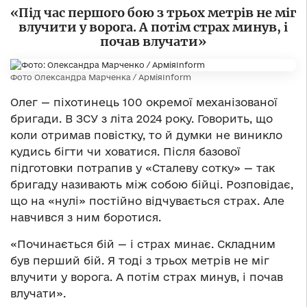
«Під час першого бою з трьох метрів не міг
влучити у ворога. А потім страх минув, і
почав влучати»
Фото Олександра Марченка / АрміяInform
Олег — піхотинець 100 окремої механізованої
бригади. В ЗСУ з літа 2024 року. Говорить, що
коли отримав повістку, то й думки не виникло
кудись бігти чи ховатися. Після базової
підготовки потрапив у «Сталеву сотку» — так
бригаду називають між собою бійці. Розповідає,
що на «нулі» постійно відчувається страх. Але
навчився з ним боротися.
«Починається бій — і страх минає. Складним
був перший бій. Я тоді з трьох метрів не міг
влучити у ворога. А потім страх минув, і почав
влучати».