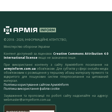
© 2018 - 2026, ІНФОРМАЦІЙНЕ АГЕНТСТВО,
Міністерство оборони України
Контент доступний за ліцензією
Creative Commons Attribution 4.0
International license
якщо не зазначено інше.
При використанні контенту з сайту АрміяInform посилання на
armyinform.com.ua
обов’язкове. Для суб’єктів у сфері онлайн-медіа
обов’язковим є розміщення у першому абзаці матеріалу прямого та
відкритого для пошукових систем гіперпосилання на цитований
матеріал.
Політика користування сайтом АрміяInform
Політика використання файлів cookie
Зауваження та пропозиції по роботі сайту надсилайте на адресу:
webmaster@armyinform.com.ua