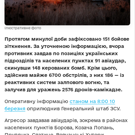
Ілюстративне фото
Протягом минулої доби зафіксовано 151 бойове
зіткнення. За уточненою інформацією, вчора
противник завдав по позиціях українських
підрозділів та населених пунктах 91 авіаудар,
скинувши 148 керованих бомб. Крім цього,
здійснив майже 6700 обстрілів, з них 186 — із
реактивних систем залпового вогню, та
залучив для уражень 2576 дронів-камікадзе.
Оперативну інформацію
станом на 8:00 10
березня
оприлюднив Генеральний штаб ЗСУ.
Агресор завдавав авіаударів, зокрема в районах
населених пунктів Борова, Козача Лопань,
Прудянка, Слатине, Вовчанські Хутори