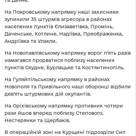
На Покровському напрямку наші захисники
зупинили 35 штурмів агресора в районах
населених пунктів Єлизаветівка, Промінь,
Даченське, Котлине, Надіївка, Преображенка,
Андріївка та Улакли.
На Новопавлівському напрямку ворог п’ять разів
намагався прорватися поблизу населених
пунктів Скудне, Бурлацьке та Костянтинопіль.
На Гуляйпільському напрямку в районах
Новополя та Привільного наші оборонці відбили
дев’ять штурмових дій окупантів.
На Оріхівському напрямку противник чотири
рази йшов вперед поблизу Степового,
Нестерянки та Щербаків.
В операційній зоні на Курщині підрозділи Сил