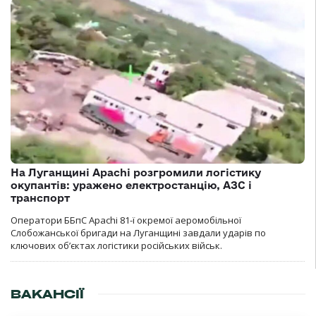
На Луганщині Apachi розгромили логістику
окупантів: уражено електростанцію, АЗС і
транспорт
Оператори ББпС Apachi 81-ї окремої аеромобільної
Слобожанської бригади на Луганщині завдали ударів по
ключових об’єктах логістики російських військ.
ВАКАНСІЇ