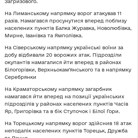
Загризового.
На Лиманському напрямку ворог атакував 11
разів. Намагався просунутися вперед поблизу
населених пунктів Балка Журавка, Новолюбівка,
Мирне, Іванівка та Ямполівка.
На Сіверському напрямку українські воїни за
добу відбивали 20 ворожих атак. Підрозділи
окупантів намагалися йти вперед в районах
Білогорівки, Верхньокам’янського та в напрямку
Серебрянки
На Краматорському напрямку загарбник
намагався йти вперед на позиції українських
підрозділів у районах населених пунктів Часів
Яр, Григорівка та в бік Ступочок і Білої Гори.
На Торецькому напрямку ворог здійснив 18 атак
неподалік населених пунктів Торецьк, Дружба
та Дачне.