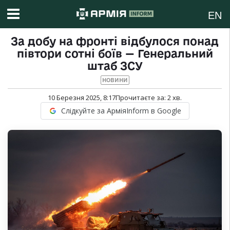
EN
За добу на фронті відбулося понад
півтори сотні боїв — Генеральний
штаб ЗСУ
НОВИНИ
10 Березня 2025, 8:17
Прочитаєте за:
2
хв.
Слідкуйте за АрміяInform в Google