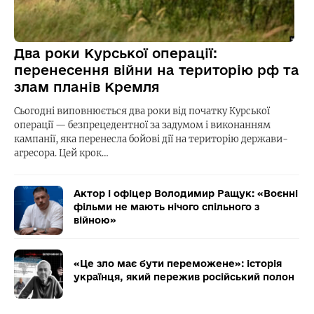
Два роки Курської операції:
перенесення війни на територію рф та
злам планів Кремля
Сьогодні виповнюється два роки від початку Курської
операції — безпрецедентної за задумом і виконанням
кампанії, яка перенесла бойові дії на територію держави-
агресора. Цей крок…
Актор і офіцер Володимир Ращук: «Воєнні
фільми не мають нічого спільного з
війною»
«Це зло має бути переможене»: історія
українця, який пережив російський полон