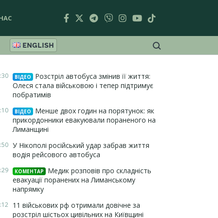
НАС
ENGLISH
:30
Розстріл автобуса змінив її життя:
ВІДЕО
Олеся стала військовою і тепер підтримує
побратимів
:10
Менше двох годин на порятунок: як
ВІДЕО
прикордонники евакуювали пораненого на
Лиманщині
:50
У Нікополі російський удар забрав життя
водія рейсового автобуса
:29
Медик розповів про складність
КОМЕНТАР
евакуації поранених на Лиманському
напрямку
:12
11 військових рф отримали довічне за
розстріл шістьох цивільних на Київщині