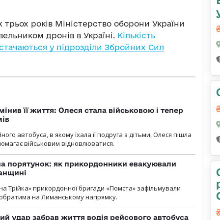
 трьох років Міністерство оборони України
вельником дронів в Україні.
Кількість
постачаються у підрозділи Збройних Сил
мінив її життя: Олеся стала військовою і тепер
мів
ного автобуса, в якому їхала її подруга з дітьми, Олеся пішла
опомагає військовим відновлюватися.
на порятунок: як прикордонники евакуювали
анщині
бна Трійка» прикордонної бригади «Помста» зафільмували
обратима на Лиманському напрямку.
кий удар забрав життя водія рейсового автобуса