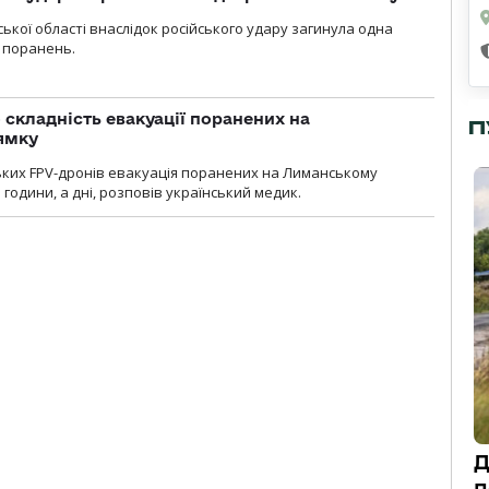
ької області внаслідок російського удару загинула одна
 поранень.
 складність евакуації поранених на
П
ямку
ьких FPV-дронів евакуація поранених на Лиманському
 години, а дні, розповів український медик.
Д
п