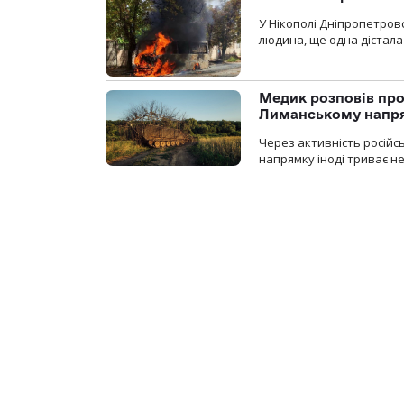
У Нікополі Дніпропетровс
людина, ще одна дістала
Медик розповів про
Лиманському напр
Через активність російс
напрямку іноді триває не