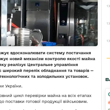
13
13
13
овжує вдосконалювати систему постачання
джує новий механізм контролю якості майна
 яку реалізує Центральне управління
є широкий перелік обладнання та товарів —
 технологічних та холодильних установок.
В
и України.
вний цикл перевірки майна на всіх етапах
о поставки готової продукції військовим.