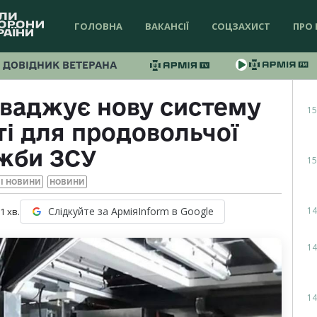
ГОЛОВНА
ВАКАНСІЇ
СОЦЗАХИСТ
ПРО 
ДОВІДНИК ВЕТЕРАНА
ваджує нову систему
15
і для продовольчої
жби ЗСУ
15
І НОВИНИ
НОВИНИ
14
Слідкуйте за АрміяInform в Google
 1
хв.
14
14