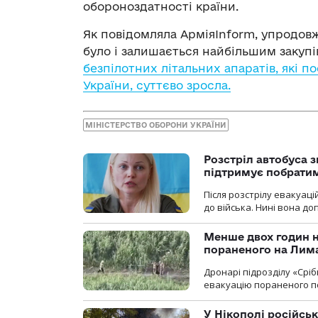
обороноздатності країни.
Як повідомляла АрміяInform, упродовж
було і залишається найбільшим закупі
безпілотних літальних апаратів, які 
України, суттєво зросла.
МІНІСТЕРСТВО ОБОРОНИ УКРАЇНИ
Розстріл автобуса з
підтримує побрати
Після розстрілу евакуацій
до війська. Нині вона д
Менше двох годин 
пораненого на Лим
Дронарі підрозділу «Срі
евакуацію пораненого п
У Нікополі російсь