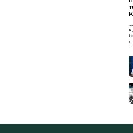
т
К
С
К
і 
н