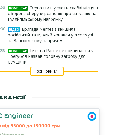
:53
Окупанти шукають слабкі місця в
КОМЕНТАР
обороні: «Перун» розповів про ситуацію на
Гуляйпільському напрямку
:30
Бригада Nemesis знищила
ВІДЕО
російський танк, який ховався у лісосмузі
на Запорізькому напрямку
:08
Тиск на Рясне не припиняється:
КОМЕНТАР
Трегубов назвав головну загрозу для
Сумщини
ВСІ НОВИНИ
АКАНСІЇ
C Engineer
від 55000 до 130000 грн