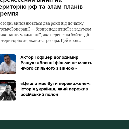
ериторію рф та злам планів
ремля
ьогодні виповнюється два роки від початку
урської операції — безпрецедентної за задумом
виконанням кампанії, яка перенесла бойові дії
а територію держави-агресора. Цей крок…
Актор і офіцер Володимир
Ращук: «Воєнні фільми не мають
нічого спільного з війною»
«Це зло має бути переможене»:
історія українця, який пережив
російський полон