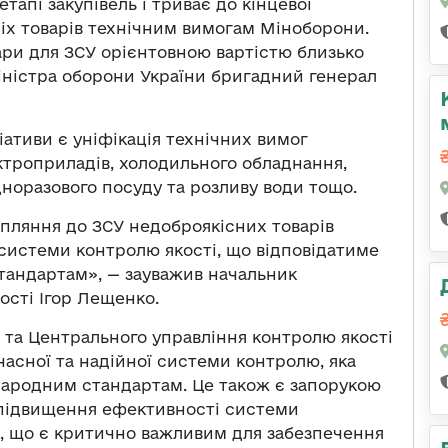
тапі закупівель і триває до кінцевої
сіх товарів технічним вимогам Міноборони.
ари для ЗСУ орієнтовною вартістю близько
міністра оборони України бригадний генерал
ціативи є уніфікація технічних вимог
ктроприладів, холодильного обладнання,
норазового посуду та розливу води тощо.
апляння до ЗСУ недоброякісних товарів
системи контролю якості, що відповідатиме
стандартам», — зауважив начальник
ості Ігор Лещенко.
 та Центрального управління контролю якості
часної та надійної системи контролю, яка
жнародним стандартам. Це також є запорукою
 підвищення ефективності системи
, що є критично важливим для забезпечення