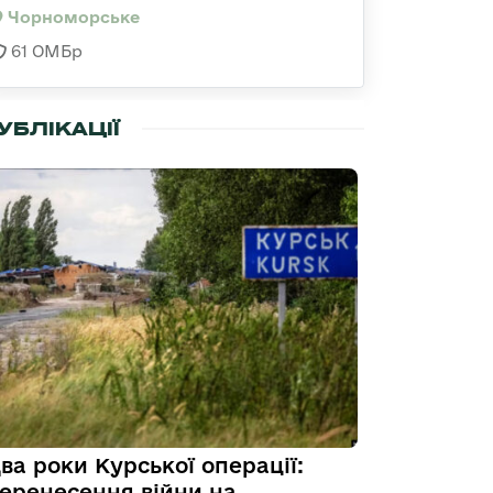
Чорноморське
61 ОМБр
УБЛІКАЦІЇ
ва роки Курської операції:
еренесення війни на