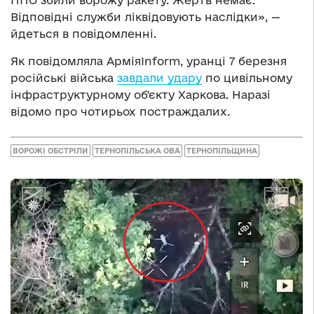
ППО збили ворожу ракету. Жертв немає.
Відповідні служби ліквідовують наслідки», —
йдеться в повідомленні.
Як повідомляла АрміяInform, уранці 7 березня
російські війська
завдали удару
по цивільному
інфраструктурному обʼєкту Харкова. Наразі
відомо про чотирьох постраждалих.
ВОРОЖІ ОБСТРІЛИ
ТЕРНОПІЛЬСЬКА ОВА
ТЕРНОПІЛЬЩИНА