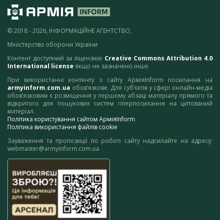
© 2018 - 2026, ІНФОРМАЦІЙНЕ АГЕНТСТВО,
Міністерство оборони України
Контент доступний за ліцензією
Creative Commons Attribution 4.0
International license
якщо не зазначено інше.
При використанні контенту з сайту АрміяInform посилання на
armyinform.com.ua
обов’язкове. Для суб’єктів у сфері онлайн-медіа
обов’язковим є розміщення у першому абзаці матеріалу прямого та
відкритого для пошукових систем гіперпосилання на цитований
матеріал.
Політика користування сайтом АрміяInform
Політика використання файлів cookie
Зауваження та пропозиції по роботі сайту надсилайте на адресу:
webmaster@armyinform.com.ua