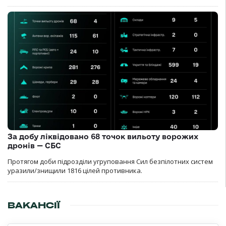
За добу ліквідовано 68 точок вильоту ворожих
дронів — СБС
Протягом доби підрозділи угруповання Сил безпілотних систем
уразили/знищили 1816 цілей противника.
ВАКАНСІЇ