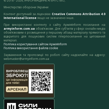
© 2018 - 2026, ІНФОРМАЦІЙНЕ АГЕНТСТВО,
Міністерство оборони України
Контент доступний за ліцензією
Creative Commons Attribution 4.0
International license
якщо не зазначено інше.
При використанні контенту з сайту АрміяInform посилання на
armyinform.com.ua
обов’язкове. Для суб’єктів у сфері онлайн-медіа
обов’язковим є розміщення у першому абзаці матеріалу прямого та
відкритого для пошукових систем гіперпосилання на цитований
матеріал.
Політика користування сайтом АрміяInform
Політика використання файлів cookie
Зауваження та пропозиції по роботі сайту надсилайте на адресу:
webmaster@armyinform.com.ua