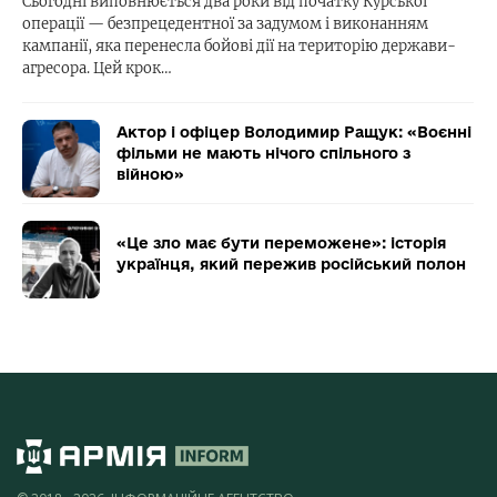
Сьогодні виповнюється два роки від початку Курської
операції — безпрецедентної за задумом і виконанням
кампанії, яка перенесла бойові дії на територію держави-
агресора. Цей крок…
Актор і офіцер Володимир Ращук: «Воєнні
фільми не мають нічого спільного з
війною»
«Це зло має бути переможене»: історія
українця, який пережив російський полон