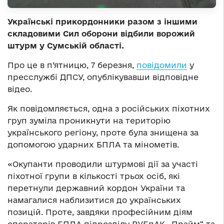
Українські прикордонники разом з іншими
складовими Сил оборони відбили ворожий
штурм у Сумській області.
Про це в п’ятницю, 7 березня,
повідомили
у
пресслужбі ДПСУ, опублікувавши відповідне
відео.
Як повідомляється, одна з російських піхотних
груп зуміла проникнути на територію
українського регіону, проте була знищена за
допомогою ударних БПЛА та мінометів.
«Окупанти проводили штурмові дії за участі
піхотної групи в кількості трьох осіб, які
перетнули державний кордон України та
намагалися наблизитися до українських
позицій. Проте, завдяки професійним діям
операторів БПЛА підрозділу РУБпАК „Прайм“ та