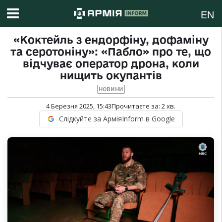
EN
«Коктейль з ендорфіну, дофаміну
та серотоніну»: «Пабло» про те, що
відчуває оператор дрона, коли
нищить окупантів
НОВИНИ
4 Березня 2025, 15:43
Прочитаєте за:
2
хв.
Слідкуйте за АрміяInform в Google