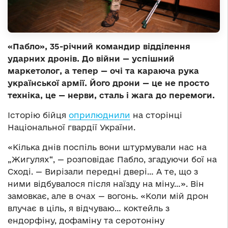
«Пабло», 35-річний командир відділення
ударних дронів. До війни — успішний
маркетолог, а тепер — очі та караюча рука
української армії. Його дрони — це не просто
техніка, це — нерви, сталь і жага до перемоги.
Історію бійця
оприлюднили
на сторінці
Національної гвардії України.
«Кілька днів поспіль вони штурмували нас на
„Жигулях“, — розповідає Пабло, згадуючи бої на
Сході. — Вирізали передні двері… А те, що з
ними відбувалося після наїзду на міну…». Він
замовкає, але в очах — вогонь. «Коли мій дрон
влучає в ціль, я відчуваю… коктейль з
ендорфіну, дофаміну та серотоніну