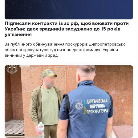
Підписали контракти із зс рф, щоб воювати проти
України: двох зрадників засуджено до 15 років
ув’язнення
За публічного обвинувачення прокурорів Дніпропетровської
обласної прокуратури суд визнав двох громадян України
винними у державній зраді.