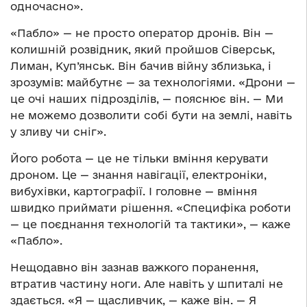
одночасно».
«Пабло» — не просто оператор дронів. Він —
колишній розвідник, який пройшов Сіверськ,
Лиман, Куп’янськ. Він бачив війну зблизька, і
зрозумів: майбутнє — за технологіями. «Дрони —
це очі наших підрозділів, — пояснює він. — Ми
не можемо дозволити собі бути на землі, навіть
у зливу чи сніг».
Його робота — це не тільки вміння керувати
дроном. Це — знання навігації, електроніки,
вибухівки, картографії. І головне — вміння
швидко приймати рішення. «Специфіка роботи
— це поєднання технологій та тактики», — каже
«Пабло».
Нещодавно він зазнав важкого поранення,
втратив частину ноги. Але навіть у шпиталі не
здається. «Я — щасливчик, — каже він. — Я