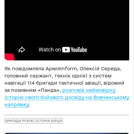
Як повідомляла АрміяInform, Олексій Середа,
головний сержант, технік однієї з систем
навігації 114 бригади тактичної авіації, відомий
за позивним «Панда»,
розповів неймовірну
історію свого бойового досвіду на Вовчанському
напрямку.
БРИГАДА РУБІЖ
ІСТОРІЯ БІЙЦЯ