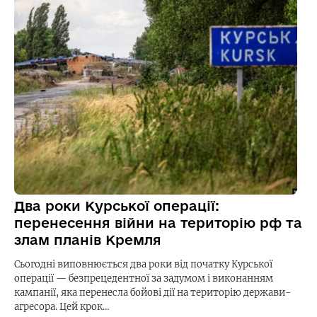
Два роки Курської операції:
перенесення війни на територію рф та
злам планів Кремля
Сьогодні виповнюється два роки від початку Курської
операції — безпрецедентної за задумом і виконанням
кампанії, яка перенесла бойові дії на територію держави-
агресора. Цей крок…