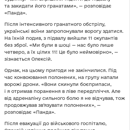
та закидати його гранатами», — розповідає
«Панда».
Після інтенсивного гранатного обстрілу,
українські воїни запропонували ворогу здатися.
На їхній подив, з підвалу вийшли 11 окупантів
без зброї. «Ми були в шоці — нас було лише
четверо, а їх цілих 11! Це було неймовірно», —
зізнається Олексій.
Однак, на цьому пригоди не закінчилися. Під
час конвоювання полонених, на групу напали
ворожі дрони. «Вони скинули боєприпаси,
і я отримав поранення в ліве передпліччя. Але
від адреналіну сильного болю я не відчував, тож
продовжував зв’язувати полонених», —
розповідає «Панда».
Після евакуації до військового госпіталю,