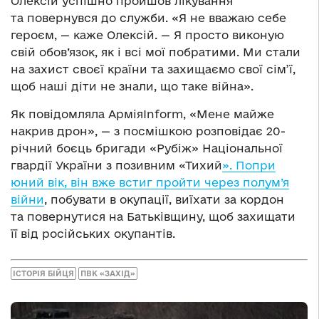
Олексій успішно пройшов лікування
та повернувся до служби. «Я не вважаю себе
героєм, — каже Олексій. — Я просто виконую
свій обов’язок, як і всі мої побратими. Ми стали
на захист своєї країни та захищаємо свої сім’ї,
щоб наші діти не знали, що таке війна».
Як повідомляла АрміяInform, «Мене майже
накрив дрон», — з посмішкою розповідає 20-
річний боєць бригади «Рубіж» Національної
гвардії України з позивним «Тихий
». Попри
юний вік, він вже встиг пройти через полум’я
війни
, побувати в окупації, виїхати за кордон
та повернутися на Батьківщину, щоб захищати
її від російських окупантів.
ІСТОРІЯ БІЙЦЯ
ПВК «ЗАХІД»