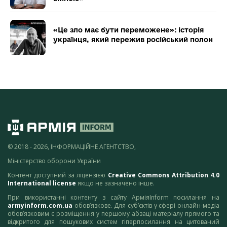
«Це зло має бути переможене»: історія
українця, який пережив російський полон
© 2018 - 2026, ІНФОРМАЦІЙНЕ АГЕНТСТВО,
Міністерство оборони України
Контент доступний за ліцензією
Creative Commons Attribution 4.0
International license
якщо не зазначено інше.
При використанні контенту з сайту АрміяInform посилання на
armyinform.com.ua
обов’язкове. Для суб’єктів у сфері онлайн-медіа
обов’язковим є розміщення у першому абзаці матеріалу прямого та
відкритого для пошукових систем гіперпосилання на цитований