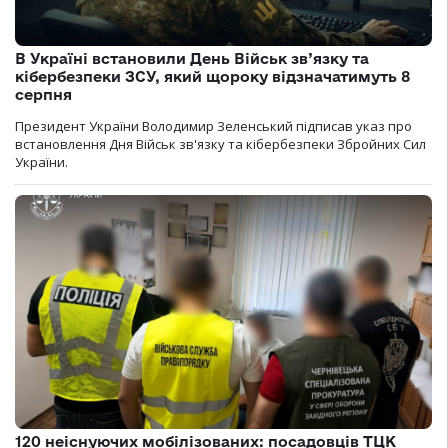
В Україні встановили День Військ зв’язку та
кібербезпеки ЗСУ, який щороку відзначатимуть 8
серпня
Президент України Володимир Зеленський підписав указ про
встановлення Дня Військ зв'язку та кібербезпеки Збройних Сил
України.
120 неіснуючих мобілізованих: посадовців ТЦК