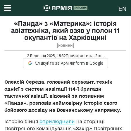
EN
«Панда» з «Материка»: історія
авіатехніка, який взяв у полон 11
окупантів на Харківщині
НОВИНИ
2 Березня 2025, 18:32
Прочитаєте за:
2
хв.
Слідкуйте за АрміяInform в Google
Олексій Середа, головний сержант, технік
однієї з систем навігації 114-ї бригади
тактичної авіації, відомий за позивним
«Панда», розповів неймовірну історію свого
бойового досвіду на Вовчанському напрямку.
Історію бійця
оприлюднили
на сторінці
Повітряного командування «Захід» Повітряних