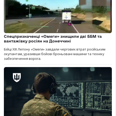
Спецпризначенці «Омеги» знищили дві ББМ та
вантажівку росіян на Донеччині
Бійці ХІІІ Легіону «Омеги» завдали чергових втрат російським
окупантам, уразивши бойові броньовані машини та техніку
забезпечення ворога.