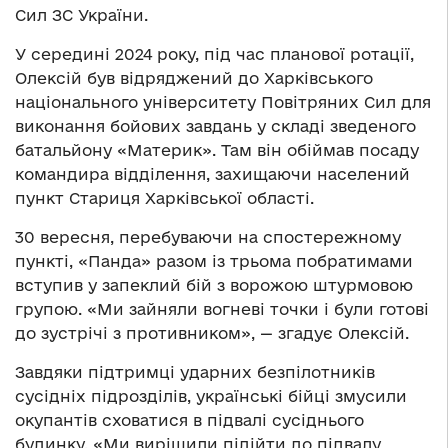
Сил ЗС України.
У середині 2024 року, під час планової ротації,
Олексій був відряджений до Харківського
національного університету Повітряних Сил для
виконання бойових завдань у складі зведеного
батальйону «Материк». Там він обіймав посаду
командира відділення, захищаючи населений
пункт Стариця Харківської області.
30 вересня, перебуваючи на спостережному
пункті, «Панда» разом із трьома побратимами
вступив у запеклий бій з ворожою штурмовою
групою. «Ми зайняли вогневі точки і були готові
до зустрічі з противником», — згадує Олексій.
Завдяки підтримці ударних безпілотників
сусідніх підрозділів, українські бійці змусили
окупантів сховатися в підвалі сусіднього
будинку. «Ми вирішили підійти до підвалу