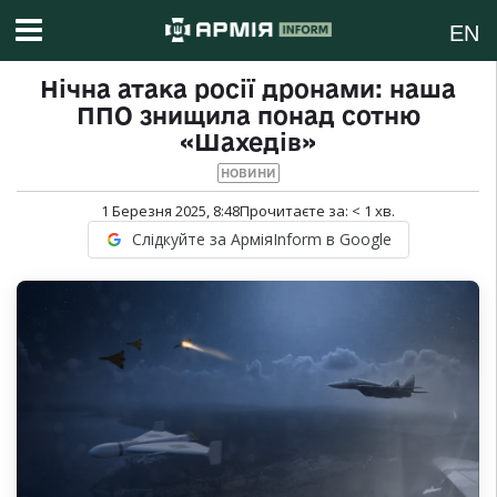
EN
Нічна атака росії дронами: наша
ППО знищила понад сотню
«Шахедів»
НОВИНИ
1 Березня 2025, 8:48
Прочитаєте за:
< 1
хв.
Слідкуйте за АрміяInform в Google