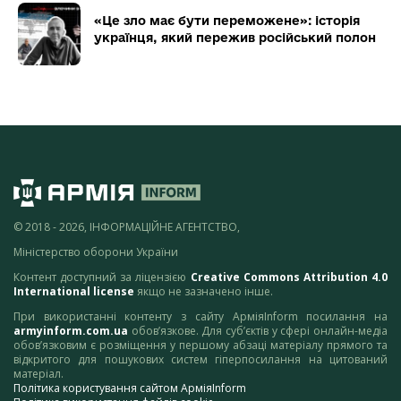
«Це зло має бути переможене»: історія
українця, який пережив російський полон
© 2018 - 2026, ІНФОРМАЦІЙНЕ АГЕНТСТВО,
Міністерство оборони України
Контент доступний за ліцензією
Creative Commons Attribution 4.0
International license
якщо не зазначено інше.
При використанні контенту з сайту АрміяInform посилання на
armyinform.com.ua
обов’язкове. Для суб’єктів у сфері онлайн-медіа
обов’язковим є розміщення у першому абзаці матеріалу прямого та
відкритого для пошукових систем гіперпосилання на цитований
матеріал.
Політика користування сайтом АрміяInform