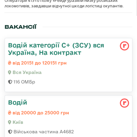
Оператори 413-го полку «Рейд» уразили низку російських
локомотивів, завдавши відчутної шкоди логістиці окупантів.
ВАКАНСІЇ
Водій категорії С+ (ЗСУ) вся
Україна, На контракт
від 20151 до 120151 грн
Вся Україна
116 ОМБр
Водій
від 20000 до 25000 грн
Київ
Військова частина А4682