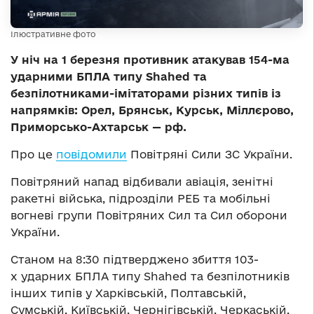
Ілюстративне фото
У ніч на 1 березня противник атакував 154-ма
ударними БПЛА типу Shahed та
безпілотниками-імітаторами різних типів із
напрямків: Орел, Брянськ, Курськ, Міллєрово,
Приморсько-Ахтарськ — рф.
Про це
повідомили
Повітряні Сили ЗС України.
Повітряний напад відбивали авіація, зенітні
ракетні війська, підрозділи РЕБ та мобільні
вогневі групи Повітряних Сил та Сил оборони
України.
Станом на 8:30 підтверджено збиття 103-
х ударних БПЛА типу Shahed та безпілотників
інших типів у Харківській, Полтавській,
Сумській, Київській, Чернігівській, Черкаській,