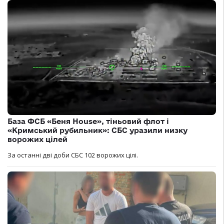
База ФСБ «Беня House», тіньовий флот і
«Кримський рубильник»: СБС уразили низку
ворожих цілей
За останні дві доби СБС 102 ворожих цілі.