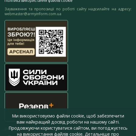
Політика використання файлів cookie
Зауваження та пропозиції по роботі сайту надсилайте на адресу:
webmaster@armyinform.com.ua
Ми використовуємо файли cookie, щоб забезпечити
вам найкращий досвід роботи на нашому сайті.
Продовжуючи користуватися сайтом, ви погоджуєтесь
press@armyinform.com.ua
на використання файлів cookie. Детальніше про