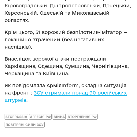
Кіровоградській, Дніпропетровській, Донецькій,
Херсонській, Одеській та Миколаївській
областях.
Крім цього, 51 ворожий безпілотник-імітатор —
локаційно втрачений (без негативних
наслідків).
Внаслідок ворожої атаки постраждали
Харківщина, Одещина, Сумщина, Чернігівщина,
Черкащина та Київщина.
Як повідомляла АрміяInform, складна ситуація
на фронті:
ЗСУ стримали понад 90 російських
штурмів
.
STOPRUSSIA
АГРЕСІЯ РФ
ВІЙНА
ВТОРГНЕННЯ РФ
ПОВІТРЯНІ СИЛИ ЗСУ