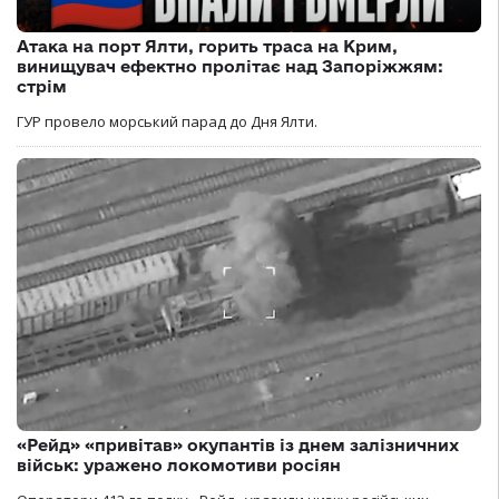
Атака на порт Ялти, горить траса на Крим,
винищувач ефектно пролітає над Запоріжжям:
стрім
ГУР провело морський парад до Дня Ялти.
«Рейд» «привітав» окупантів із днем залізничних
військ: уражено локомотиви росіян