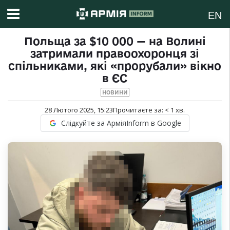
EN
Польща за $10 000 — на Волині
затримали правоохоронця зі
спільниками, які «прорубали» вікно
в ЄС
НОВИНИ
28 Лютого 2025, 15:23
Прочитаєте за:
< 1
хв.
Слідкуйте за АрміяInform в Google