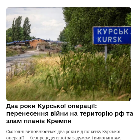
Два роки Курської операції:
перенесення війни на територію рф та
злам планів Кремля
Сьогодні виповнюється два роки від початку Курської
операції — безпрецедентної за задумом і виконанням