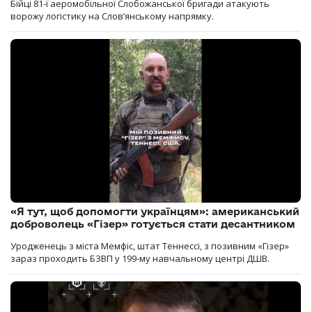
Бійці 81-ї аеромобільної Слобожанської бригади атакують
ворожу логістику на Словʼянському напрямку.
«Я тут, щоб допомогти українцям»: американський
доброволець «Гізер» готується стати десантником
Уродженець з міста Мемфіс, штат Теннессі, з позивним «Гізер»
зараз проходить БЗВП у 199-му навчальному центрі ДШВ.