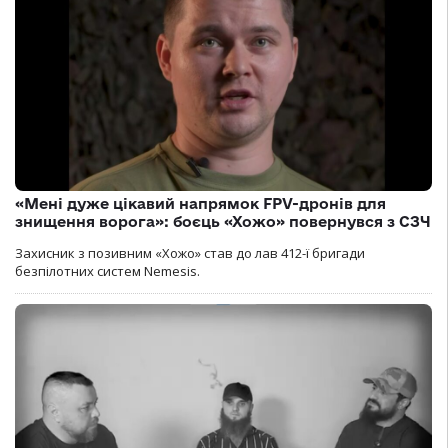
«Мені дуже цікавий напрямок FPV-дронів для
знищення ворога»: боєць «Хожо» повернувся з СЗЧ
Захисник з позивним «Хожо» став до лав 412-ї бригади
безпілотних систем Nemesis.