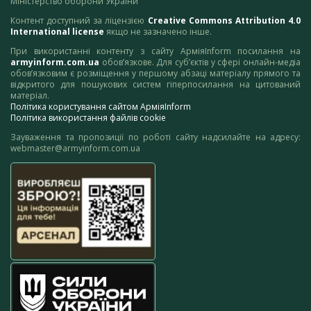
Міністерство оборони України
Контент доступний за ліцензією
Creative Commons Attribution 4.0
International license
якщо не зазначено інше.
При використанні контенту з сайту АрміяInform посилання на
armyinform.com.ua
обов’язкове. Для суб’єктів у сфері онлайн-медіа
обов’язковим є розміщення у першому абзаці матеріалу прямого та
відкритого для пошукових систем гіперпосилання на цитований
матеріал.
Політика користування сайтом АрміяInform
Політика використання файлів cookie
Зауваження та пропозиції по роботі сайту надсилайте на адресу:
webmaster@armyinform.com.ua