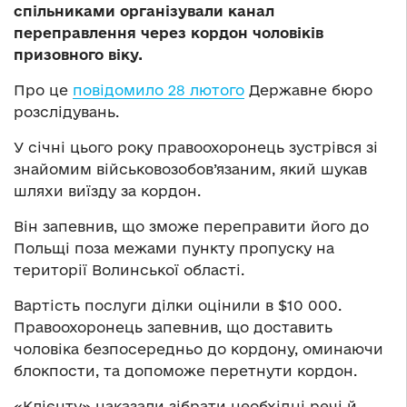
спільниками організували канал
переправлення через кордон чоловіків
призовного віку.
Про це
повідомило 28 лютого
Державне бюро
розслідувань.
У січні цього року правоохоронець зустрівся зі
знайомим військовозобов’язаним, який шукав
шляхи виїзду за кордон.
Він запевнив, що зможе переправити його до
Польщі поза межами пункту пропуску на
території Волинської області.
Вартість послуги ділки оцінили в $10 000.
Правоохоронець запевнив, що доставить
чоловіка безпосередньо до кордону, оминаючи
блокпости, та допоможе перетнути кордон.
«Клієнту» наказали зібрати необхідні речі й