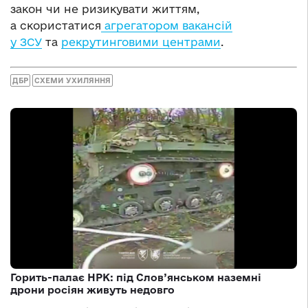
закон чи не ризикувати життям,
а скористатися
агрегатором вакансій
у ЗСУ
та
рекрутинговими центрами
.
ДБР
СХЕМИ УХИЛЯННЯ
Горить-палає НРК: під Слов’янськом наземні
дрони росіян живуть недовго