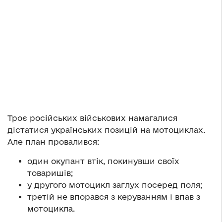
Троє російських військових намагалися
дістатися українських позицій на мотоциклах.
Але план провалився:
один окупант втік, покинувши своїх
товаришів;
у другого мотоцикл заглух посеред поля;
третій не впорався з керуванням і впав з
мотоцикла.