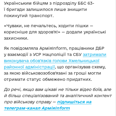
Українським бійцям з підрозділу ББС 63-
ї бригади залишилося лише знищити
покинутий транспорт.
«Чуваки, не печальтесь, ходити пішки —
корисніше для здоров’я!» — додали українські
захисники.
Як повідомляла АрміяInform, працівники ДБР
у взаємодії з УСР Нацполіції та СБУ
затримали
виконувача обов’язків голови Хмельницької
районної адміністрації
, що організував схему,
за якою військовозобов’язані за гроші могли
отримати статус обмежено придатних.
До речі, якщо вам цікаві не тільки відео боїв, але
й більш спеціалізований та аналітичний контент
про військову справу —
підпишіться на
телеграм-канал АрміяInform