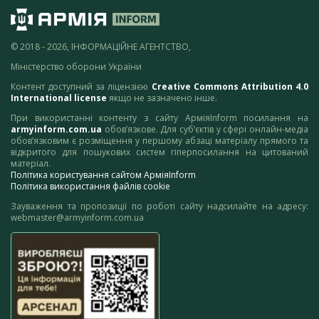
© 2018 - 2026, ІНФОРМАЦІЙНЕ АГЕНТСТВО,
Міністерство оборони України
Контент доступний за ліцензією
Creative Commons Attribution 4.0
International license
якщо не зазначено інше.
При використанні контенту з сайту АрміяInform посилання на
armyinform.com.ua
обов’язкове. Для суб’єктів у сфері онлайн-медіа
обов’язковим є розміщення у першому абзаці матеріалу прямого та
відкритого для пошукових систем гіперпосилання на цитований
матеріал.
Політика користування сайтом АрміяInform
Політика використання файлів cookie
Зауваження та пропозиції по роботі сайту надсилайте на адресу:
webmaster@armyinform.com.ua