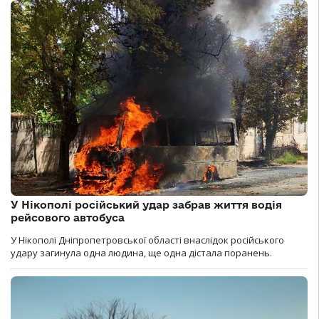
У Нікополі російський удар забрав життя водія
рейсового автобуса
У Нікополі Дніпропетровської області внаслідок російського
удару загинула одна людина, ще одна дістала поранень.