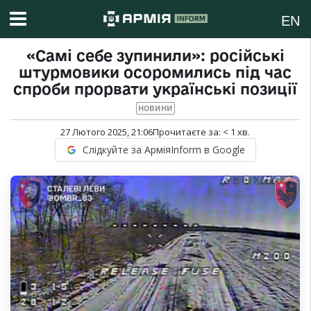
EN
«Самі себе зупинили»: російські
штурмовики осоромились під час
спроби прорвати українські позиції
НОВИНИ
27 Лютого 2025, 21:06
Прочитаєте за:
< 1
хв.
Слідкуйте за АрміяInform в Google