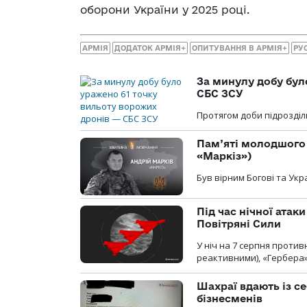
оборони України у 2025 році.
АРМІЯ
ДОДАТОК АРМІЯ+
ОПИТУВАННЯ В АРМІЯ+
РУ
За минулу добу бул
СБС ЗСУ
Протягом доби підрозділ
Пам’яті молодшого 
«Маркіз»)
Був вірним Богові та Укра
Під час нічної атак
Повітряні Сили
У ніч на 7 серпня против
реактивними), «Гербера»
Шахраї вдають із се
бізнесменів