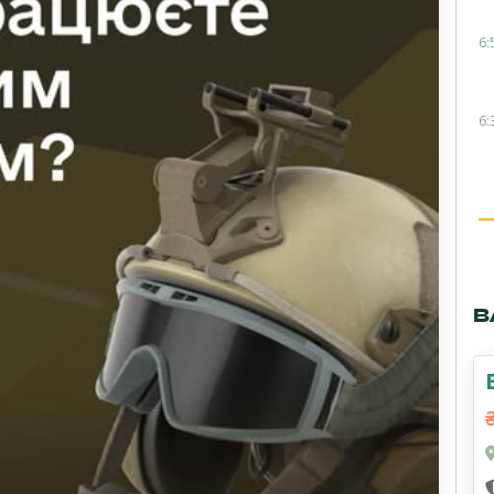
6:
6:
В