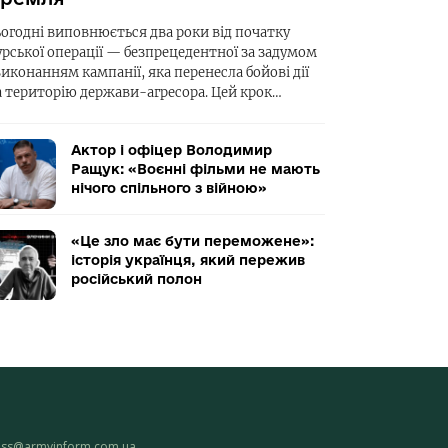
ьогодні виповнюється два роки від початку
урської операції — безпрецедентної за задумом
виконанням кампанії, яка перенесла бойові дії
а територію держави-агресора. Цей крок…
Актор і офіцер Володимир
Ращук: «Воєнні фільми не мають
нічого спільного з війною»
«Це зло має бути переможене»:
історія українця, який пережив
російський полон
ess@armyinform.com.ua