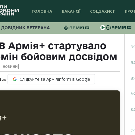
ГОЛОВНА
ВАКАНСІЇ
СОЦЗАХИСТ
ПРО 
ДОВІДНИК ВЕТЕРАНА
В Армія+ стартувало
9:
бмін бойовим досвідом
9:
НОВИНИ
8:
Слідкуйте за АрміяInform в Google
1
хв.
8:
8:
7: