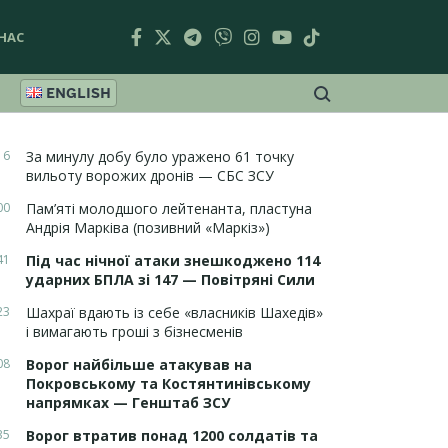
НАС
ENGLISH
16
За минулу добу було уражено 61 точку
вильоту ворожих дронів — СБС ЗСУ
00
Пам’яті молодшого лейтенанта, пластуна
Андрія Марківа (позивний «Маркіз»)
41
Під час нічної атаки знешкоджено 114
ударних БПЛА зі 147 — Повітряні Сили
23
Шахраї вдають із себе «власників Шахедів»
і вимагають гроші з бізнесменів
08
Ворог найбільше атакував на
Покровському та Костянтинівському
напрямках — Генштаб ЗСУ
35
Ворог втратив понад 1200 солдатів та