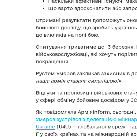
Наскільки ефективні існуючі мех
Що варто вдосконалити або запр
Отримані результати допоможуть онови
бойового досвіду, що зробить україн
до викликів на полі бою.
Опитування триватиме до 13 березня. 
військовослужбовці, які хочуть поділ
покращення.
Рустем Умєров закликав захисників д
наша армія ставала сильнішою!»
Відгуки та пропозиції військових ста
у сфері обміну бойовим досвідом у ЗС
Як повідомляла АрміяInform, сьогодні,
Умєров зустрівся з делегацією міжнар
Ukraine
(U4U) — глобальної мережі пар
її у своїх країнах та на міжнародній 