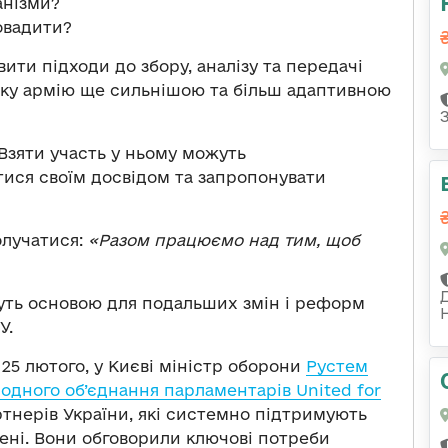
анізми?
овадити?
ти підходи до збору, аналізу та передачі
ську армію ще сильнішою та більш адаптивною
Взяти участь у ньому можуть
итися своїм досвідом та запропонувати
олучатися:
«Разом працюємо над тим, щоб
нуть основою для подальших змін і реформ
У.
 25 лютого, у Києві міністр оборони
Рустем
одного об’єднання парламентарів United for
тнерів України, які системно підтримують
арені. Вони обговорили ключові потреби