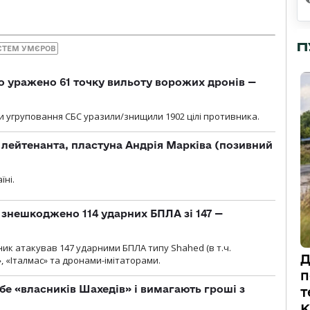
П
СТЕМ УМЄРОВ
о уражено 61 точку вильоту ворожих дронів —
и угруповання СБС уразили/знищили 1902 цілі противника.
лейтенанта, пластуна Андрія Марківа (позивний
їні.
и знешкоджено 114 ударних БПЛА зі 147 —
ник атакував 147 ударними БПЛА типу Shahed (в т.ч.
Д
, «Італмас» та дронами-імітаторами.
п
бе «власників Шахедів» і вимагають гроші з
т
К