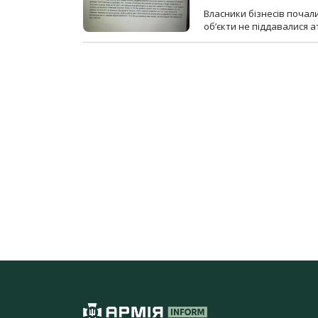
Власники бізнесів почал
об’єкти не піддавалися 