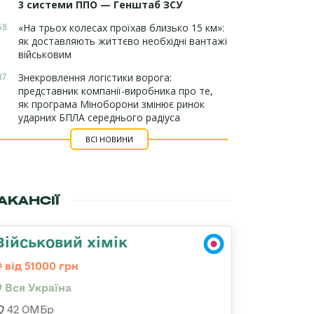
3 системи ППО — Генштаб ЗСУ
58
«На трьох колесах проїхав близько 15 км»:
як доставляють життєво необхідні вантажі
військовим
37
Знекровлення логістики ворога:
представник компанії-виробника про те,
як програма Міноборони змінює ринок
ударних БПЛА середнього радіуса
ВСІ НОВИНИ
АКАНСІЇ
Військовий хімік
від 51000 грн
Вся Україна
42 ОМБр