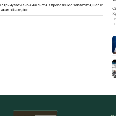
и отримувати анонімні листи із пропозицією заплатити, щоб їх
С
атакам «Шахедів».
К
і 
н
pr