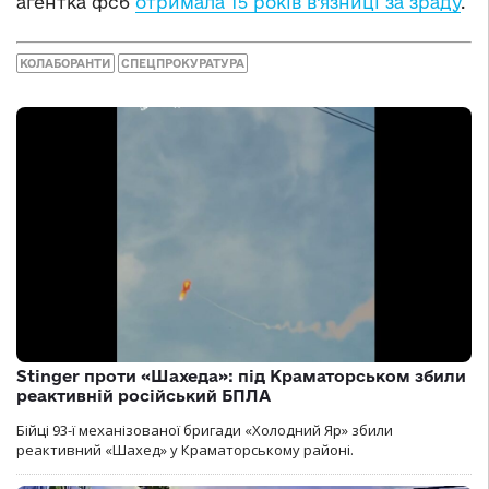
агентка фсб
отримала 15 років в’язниці за зраду
.
КОЛАБОРАНТИ
СПЕЦПРОКУРАТУРА
Stinger проти «Шахеда»: під Краматорськом збили
реактивній російський БПЛА
Бійці 93-ї механізованої бригади «Холодний Яр» збили
реактивний «Шахед» у Краматорському районі.