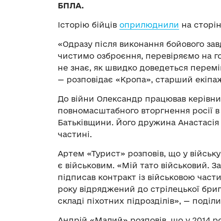
БПЛА.
Історію бійців
оприлюднили
на сторін
«Одразу після виконання бойового зав
чистимо озброєння, перевіряємо на го
не знає, як швидко доведеться перем
— розповідає «Кропа», старший екіпаж
До війни Олександр працював керівни
повномасштабного вторгнення росії в У
Батьківщини. Його дружина Анастасія 
частині.
Артем «Турист» розповів, що у війську
є військовим. «Мій тато військовий. З
підписав контракт із військовою част
року відряджений до стрілецької бриг
складі піхотних підрозділів», — поділ
Андрій «Малий» розповів, що у 2014 ро