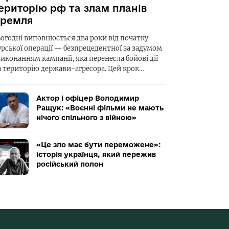
ериторію рф та злам планів
ремля
ьогодні виповнюється два роки від початку
урської операції — безпрецедентної за задумом
виконанням кампанії, яка перенесла бойові дії
а територію держави-агресора. Цей крок…
Актор і офіцер Володимир
Ращук: «Воєнні фільми не мають
нічого спільного з війною»
«Це зло має бути переможене»:
історія українця, який пережив
російський полон