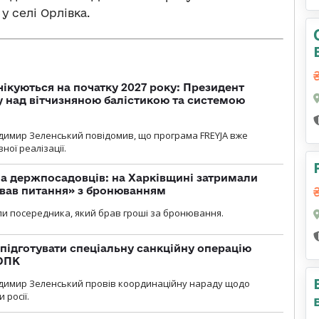
у селі Орлівка.
чікуються на початку 2027 року: Президент
у над вітчизняною балістикою та системою
димир Зеленський повідомив, що програма FREYJA вже
ної реалізації.
а держпосадовців: на Харківщині затримали
ував питання» з бронюванням
и посередника, який брав гроші за бронювання.
підготувати спеціальну санкційну операцію
 ОПК
димир Зеленський провів координаційну нараду щодо
 росії.