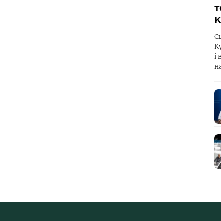
т
К
С
К
і 
н