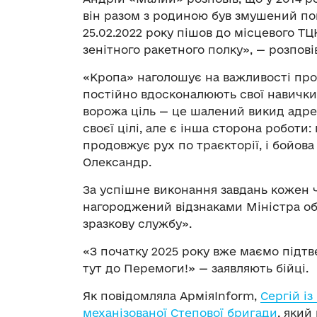
він разом з родиною був змушений пок
25.02.2022 року пішов до місцевого ТЦ
зенітного ракетного полку», — розпові
«Кропа» наголошує на важливості проф
постійно вдосконалюють свої навички 
ворожа ціль — це шалений викид адрен
своєї цілі, але є інша сторона робот
продовжує рух по траєкторії, і бойов
Олександр.
За успішне виконання завдань кожен 
нагороджений відзнаками Міністра об
зразкову службу».
«З початку 2025 року вже маємо підт
тут до Перемоги!» — заявляють бійці.
Як повідомляла АрміяInform,
Сергій із
механізованої Степової бригади
, який