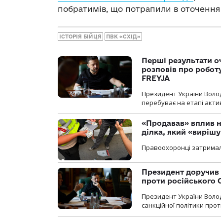
побратимів, що потрапили в оточення 
ІСТОРІЯ БІЙЦЯ
ПВК «СХІД»
Перші результати о
розповів про робот
FREYJA
Президент України Воло
перебуває на етапі актив
«Продавав» вплив н
ділка, який «виріш
Правоохоронці затримал
Президент доручив 
проти російського
Президент України Воло
санкційної політики проти