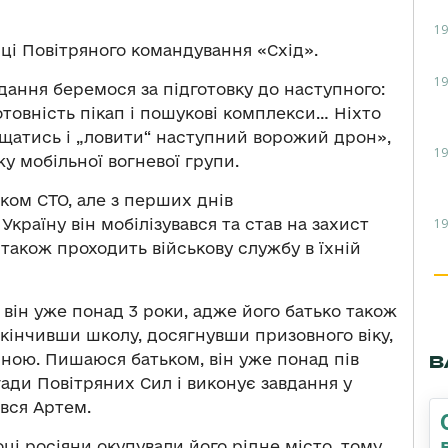
19
ці Повітряного командування «Схід».
19
дання беремося за підготовку до наступного:
товність пікап і пошукові комплекси… Ніхто
іщатись і „ловити“ наступний ворожий дрон»,
19
у мобільної вогневої групи.
ком СТО, але з перших днів
19
країну він мобілізувався та став на захист
також проходить військову службу в їхній
 він уже понад 3 роки, адже його батько також
акінчивши школу, досягнувши призовного віку,
иною. Пишаюся батьком, він уже понад пів
В
ади Повітряних Сил і виконує завдання у
ився Артем.
ці росіяни окупували його рідне місто, тому