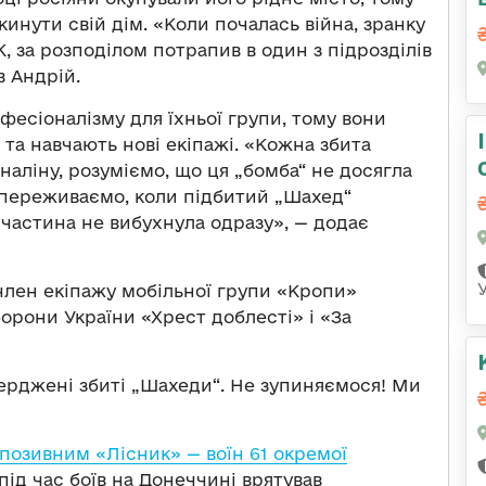
инути свій дім. «Коли почалась війна, зранку
К, за розподілом потрапив в один з підрозділів
в Андрій.
есіоналізму для їхньої групи, тому вони
та навчають нові екіпажі. «Кожна збита
аліну, розуміємо, що ця „бомба“ не досягла
и: переживаємо, коли підбитий „Шахед“
а частина не вибухнула одразу», — додає
член екіпажу мобільної групи «Кропи»
орони України «Хрест доблесті» і «За
верджені збиті „Шахеди“. Не зупиняємося! Ми
 позивним «Лісник» — воїн 61 окремої
 під час боїв на Донеччині врятував