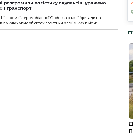
i розгромили логістику окупантів: уражено
С і транспорт
1-ї окремої аеромобільної Слобожанської бригади на
 по ключових об’єктах логістики російських військ.
П
Д
п