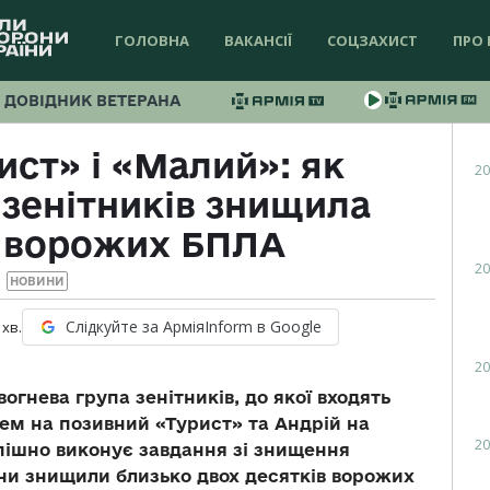
ГОЛОВНА
ВАКАНСІЇ
СОЦЗАХИСТ
ПРО 
ДОВІДНИК ВЕТЕРАНА
ист» і «Малий»: як
20
 зенітників знищила
0 ворожих БПЛА
20
НОВИНИ
Слідкуйте за АрміяInform в Google
хв.
20
гнева група зенітників, до якої входять
ем на позивний «Турист» та Андрій на
20
пішно виконує завдання зі знищення
они знищили близько двох десятків ворожих