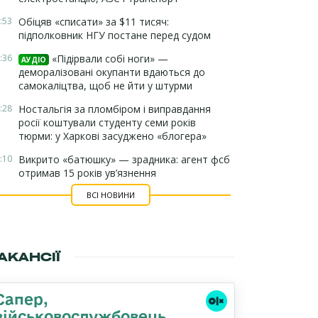
:53
Обіцяв «списати» за $11 тисяч:
підполковник НГУ постане перед судом
:36
«Підірвали собі ноги» —
АУДІО
деморалізовані окупанти вдаються до
самокаліцтва, щоб не йти у штурми
:28
Ностальгія за пломбіром і виправдання
росії коштували студенту семи років
тюрми: у Харкові засуджено «блогера»
:10
Викрито «батюшку» — зрадника: агент фсб
отримав 15 років ув’язнення
ВСІ НОВИНИ
АКАНСІЇ
Сапер,
військовослужбовець