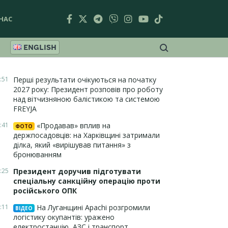
НАС
ENGLISH
:51
Перші результати очікуються на початку
2027 року: Президент розповів про роботу
над вітчизняною балістикою та системою
FREYJA
:41
«Продавав» вплив на
ФОТО
держпосадовців: на Харківщині затримали
ділка, який «вирішував питання» з
бронюванням
:25
Президент доручив підготувати
спеціальну санкційну операцію проти
російського ОПК
:11
На Луганщині Apachi розгромили
ВІДЕО
логістику окупантів: уражено
електростанцію, АЗС і транспорт