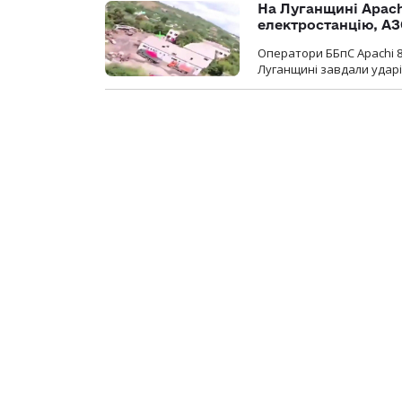
На Луганщині Apach
електростанцію, АЗ
Оператори ББпС Apachi 8
Луганщині завдали ударів