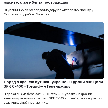
масиву: є загиблі та постраждалі
Окупаційні сили рф завдали удару по житловому масиву у
Салтівському районі Харкова.
Поряд з «дачею путіна»: українські дрони знищили
ЗРК С-400 «Тріумф» у Геленджику
Підрозділи Сил безпілотних систем ЗСУ уразили ворожий
зенітний-ракетний комплекс ЗРК С-400 «Тріумф», та низку інших
важливих цілей противника.