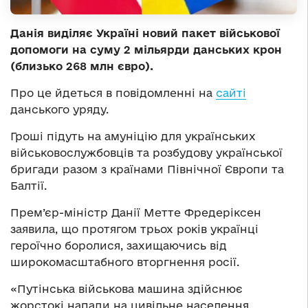
Данія виділяє Україні новий пакет військової
допомоги на суму 2 мільярди данських крон
(близько 268 млн євро).
Про це йдеться в повідомленні на
сайті
данського уряду.
Гроші підуть на амуніцію для українських
військовослужбовців та розбудову української
бригади разом з країнами Північної Європи та
Балтії.
Прем’єр-міністр Данії Метте Фредеріксен
заявила, що протягом трьох років українці
героїчно боролися, захищаючись від
широкомасштабного вторгнення росії.
«Путінська військова машина здійснює
жорстокі напади на цивільне населення,