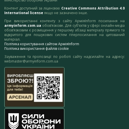
Міністерство оборони України
Контент доступний за ліцензією
Creative Commons Attribution 4.0
International license
якщо не зазначено інше.
При використанні контенту з сайту АрміяInform посилання на
armyinform.com.ua
обов’язкове. Для суб’єктів у сфері онлайн-медіа
обов’язковим є розміщення у першому абзаці матеріалу прямого та
відкритого для пошукових систем гіперпосилання на цитований
матеріал.
Політика користування сайтом АрміяInform
Політика використання файлів cookie
Зауваження та пропозиції по роботі сайту надсилайте на адресу:
webmaster@armyinform.com.ua