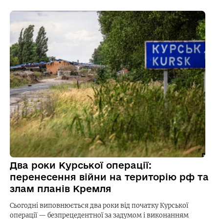
Два роки Курської операції:
перенесення війни на територію рф та
злам планів Кремля
Сьогодні виповнюється два роки від початку Курської
операції — безпрецедентної за задумом і виконанням