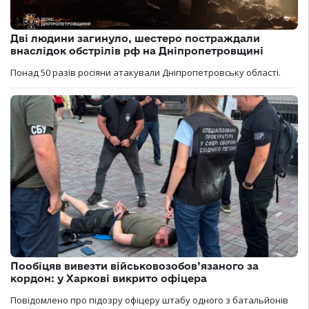
Дві людини загинуло, шестеро постраждали
внаслідок обстрілів рф на Дніпропетровщині
Понад 50 разів росіяни атакували Дніпропетровську області.
Пообіцяв вивезти військовозобов’язаного за
кордон: у Харкові викрито офіцера
Повідомлено про підозру офіцеру штабу одного з батальйонів