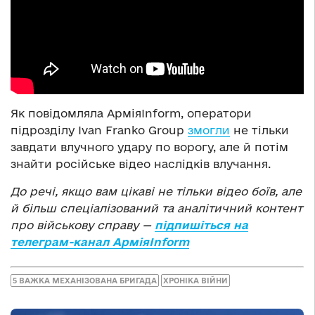
Як повідомляла АрміяInform, оператори
підрозділу Ivan Franko Group
змогли
не тільки
завдати влучного удару по ворогу, але й потім
знайти російське відео наслідків влучання.
До речі, якщо вам цікаві не тільки відео боїв, але
й більш спеціалізований та аналітичний контент
про військову справу —
підпишіться на
телеграм-канал АрміяInform
5 ВАЖКА МЕХАНІЗОВАНА БРИГАДА
ХРОНІКА ВІЙНИ