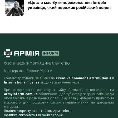
«Це зло має бути переможене»: історія
українця, який пережив російський полон
© 2018 - 2026, ІНФОРМАЦІЙНЕ АГЕНТСТВО,
Міністерство оборони України
Контент доступний за ліцензією
Creative Commons Attribution 4.0
International license
якщо не зазначено інше.
При використанні контенту з сайту АрміяInform посилання на
armyinform.com.ua
обов’язкове. Для суб’єктів у сфері онлайн-медіа
обов’язковим є розміщення у першому абзаці матеріалу прямого та
відкритого для пошукових систем гіперпосилання на цитований
матеріал.
Політика користування сайтом АрміяInform
Політика використання файлів cookie