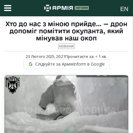
EN
Хто до нас з міною прийде… — дрон
допоміг помітити окупанта, який
мінував наш окоп
НОВИНИ
23 Лютого 2025, 20:21
Прочитаєте за:
< 1
хв.
Слідкуйте за АрміяInform в Google