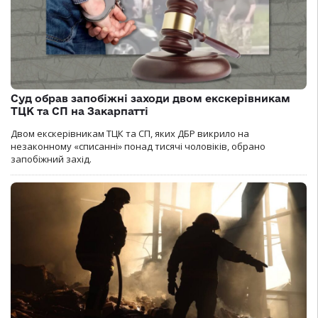
Суд обрав запобіжні заходи двом екскерівникам
ТЦК та СП на Закарпатті
Двом екскерівникам ТЦК та СП, яких ДБР викрило на
незаконному «списанні» понад тисячі чоловіків, обрано
запобіжний захід.