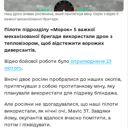
Наш дрон знімає росіянина, який притягнув міну. Скрін з відео 5
важкої механізованої бригади.
Пілоти підрозділу «Морок» 5 важкої
механізованої бригади використали дрон з
тепловізором, щоб відстежити ворожих
диверсантів.
Відео бойової роботи було
оприлюднене 23
лютого
.
Вночі двоє росіян пробралися до наших окопів,
притягнувши з собою протитанкову міну, яку
планували використати для підриву бліндажа.
Але росіяни не здогадувалися, що наші пілоти
використали, як нічні очі, Mavic 3T. Завдяки
йому, окупантів вдалося вчасно помітити, а
потім і ліквідувати.