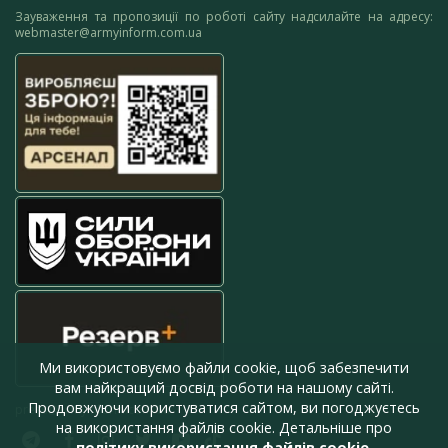
Зауваження та пропозиції по роботі сайту надсилайте на адресу:
webmaster@armyinform.com.ua
Ми використовуємо файли cookie, щоб забезпечити
вам найкращий досвід роботи на нашому сайті.
Продовжуючи користуватися сайтом, ви погоджуєтесь
press@armyinform.com.ua
на використання файлів cookie. Детальніше про
політику використання файлів cookie
.