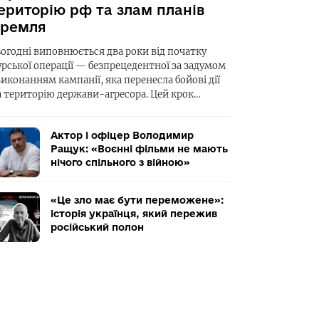
ериторію рф та злам планів
ремля
ьогодні виповнюється два роки від початку
урської операції — безпрецедентної за задумом
виконанням кампанії, яка перенесла бойові дії
а територію держави-агресора. Цей крок…
Актор і офіцер Володимир
Ращук: «Воєнні фільми не мають
нічого спільного з війною»
«Це зло має бути переможене»:
історія українця, який пережив
російський полон