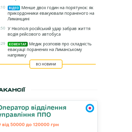
:10
Менше двох годин на порятунок: як
ВІДЕО
прикордонники евакуювали пораненого на
Лиманщині
:50
У Нікополі російський удар забрав життя
водія рейсового автобуса
:29
Медик розповів про складність
КОМЕНТАР
евакуації поранених на Лиманському
напрямку
ВСІ НОВИНИ
АКАНСІЇ
Оператор відділення
управління ППО
від 50000 до 120000 грн