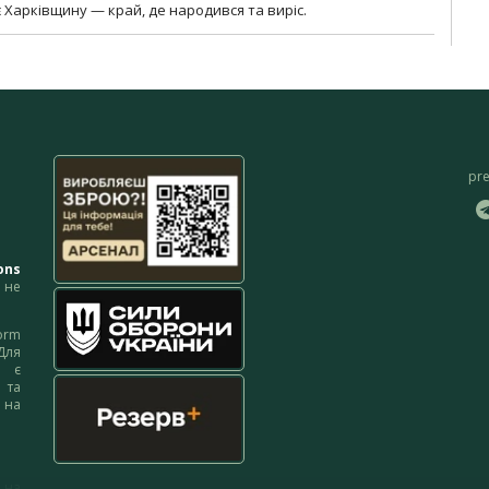
 Харківщину — край, де народився та виріс.
pr
ons
не
orm
Для
м є
 та
 на
 на