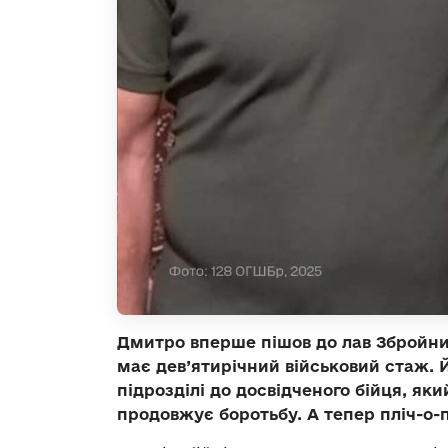
Дмитро вперше пішов до лав Збройних С
має дев’ятирічний військовий стаж. 
підрозділі до досвідченого бійця, як
продовжує боротьбу. А тепер пліч-о-п