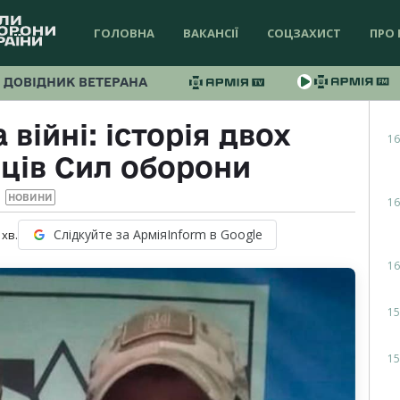
ГОЛОВНА
ВАКАНСІЇ
СОЦЗАХИСТ
ПРО 
ДОВІДНИК ВЕТЕРАНА
 війні: історія двох
16
йців Сил оборони
НОВИНИ
16
Слідкуйте за АрміяInform в Google
хв.
16
15
15