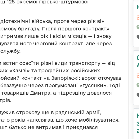
ці 128 окремої гірсько-штурмової
отехнічні війська, проте через рік він
урмову бригаду. Після першого контракту
итримав лише рік і вісім місяців — і знову
ршувався його черговий контракт, але через
службу.
 встиг освоїти різні види транспорту — від
ких «Хамві» та трофейних російських
бойовий контакт на Запоріжжі: ворог оточував
 беззвучно через прогумовані «гусянки». Тоді
 товаришів Дмитра, а підрозділу довелося
трів.
лужив строкову ще в радянській армії,
ато років наполягав, що хоче мобілізуватися,
ешт батько не витримав і приєднався