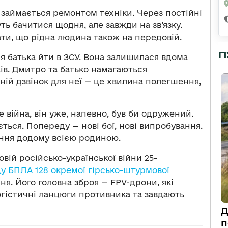
, займається ремонтом техніки. Через постійні
ть бачитися щодня, але завжди на зв’язку.
ти, що рідна людина також на передовій.
П
 батька йти в ЗСУ. Вона залишилася вдома
ів. Дмитро та батько намагаються
їхній дзвінок для неї — це хвилина полегшення,
 війна, він уже, напевно, був би одружений.
ться. Попереду — нові бої, нові випробування.
ення додому всією родиною.
вій російсько-української війни 25-
у БПЛА 128 окремої гірсько-штурмової
я. Його головна зброя — FPV-дрони, які
огістичні ланцюги противника та завдають
Д
п