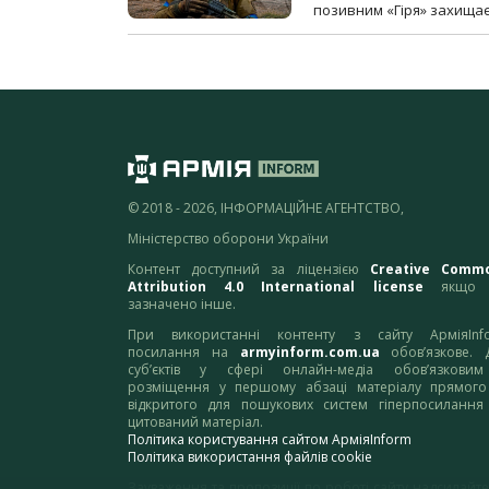
позивним «Гіря» захищає
© 2018 - 2026, ІНФОРМАЦІЙНЕ АГЕНТСТВО,
Міністерство оборони України
Контент доступний за ліцензією
Creative Comm
Attribution 4.0 International license
якщо 
зазначено інше.
При використанні контенту з сайту АрміяInf
посилання на
armyinform.com.ua
обов’язкове. 
суб’єктів у сфері онлайн-медіа обов’язкови
розміщення у першому абзаці матеріалу прямого
відкритого для пошукових систем гіперпосилання
цитований матеріал.
Політика користування сайтом АрміяInform
Політика використання файлів cookie
Зауваження та пропозиції по роботі сайту надсилайте