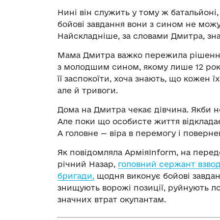
Нині він служить у тому ж батальйоні
бойові завдання вони з сином не можу
Найскладніше, за словами Дмитра, зна
Мама Дмитра важко пережила рішення
з молодшим сином, якому лише 12 рок
її заспокоїти, хоча знають, що кожен 
але й тривоги.
Дома на Дмитра чекає дівчина. Якби не
Але поки що особисте життя відкладає
А головне — віра в перемогу і поверн
Як повідомляла АрміяInform, на передо
річний Назар,
головний сержант взвод
бригади,
щодня виконує бойові завданн
знищують ворожі позиції, руйнують л
значних втрат окупантам.