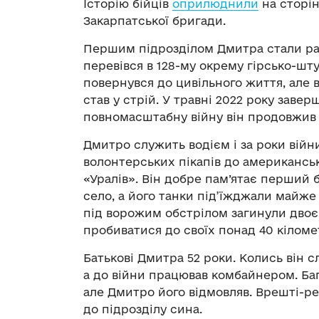
Історію бійців
оприлюднили
на сторін
Закарпатської бригади.
Першим підрозділом Дмитра стали раді
перевівся в 128-му окрему гірсько-шт
повернувся до цивільного життя, але в
став у стрій. У травні 2022 року заве
повномасштабну війну він продовжив 
Дмитро служить водієм і за роки війни
волонтерських пікапів до американсь
«Уралів». Він добре пам’ятає перший 
село, а його танки під’їжджали майже
під ворожим обстрілом загинули двоє
пробиватися до своїх понад 40 кіломе
Батькові Дмитра 52 роки. Колись він с
а до війни працював комбайнером. Баг
але Дмитро його відмовляв. Врешті-р
до підрозділу сина.