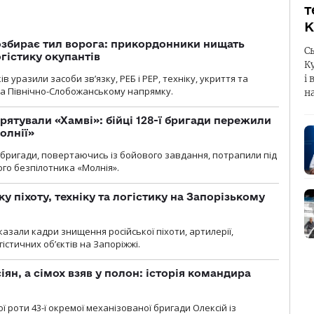
т
К
озбирає тил ворога: прикордонники нищать
С
огістику окупантів
К
 уразили засоби зв’язку, РЕБ і РЕР, техніку, укриття та
і 
на Північно-Слобожанському напрямку.
н
рятували «Хамві»: бійці 128-ї бригади пережили
олнії»
ї бригади, повертаючись із бойового завдання, потрапили під
ого безпілотника «Молнія».
у піхоту, техніку та логістику на Запорізькому
азали кадри знищення російської піхоти, артилерії,
гістичних об’єктів на Запоріжжі.
ян, а сімох взяв у полон: історія командира
ї роти 43-ї окремої механізованої бригади Олексій із