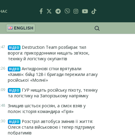
НАС
ENGLISH
:47
Destruction Team розбирає тил
ВІДЕО
ворога: прикордонники нищать зв’язок,
техніку й логістику окупантів
:26
Антидронові сітки врятували
ВІДЕО
«Хамві»: бійці 128-ї бригади пережили атаку
російської «Молнії»
:09
ГУР нищать російську піхоту, техніку
ВІДЕО
та логістику на Запорізькому напрямку
:48
Знищив шістьох росіян, а сімох взяв у
полон: історія командира «Гіря»
:30
Розстріл автобуса змінив її життя:
ВІДЕО
Олеся стала військовою і тепер підтримує
побратимів