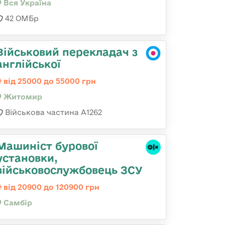
Вся Україна
42 ОМБр
Військовий перекладач з
англійської
від 25000 до 55000 грн
Житомир
Військова частина А1262
Машиніст бурової
установки,
військовослужбовець ЗСУ
від 20900 до 120900 грн
Самбір