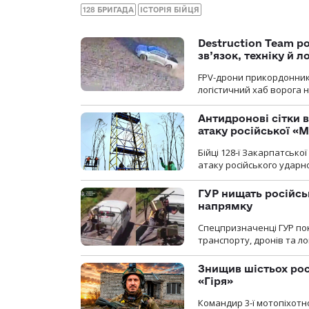
128 БРИГАДА
ІСТОРІЯ БІЙЦЯ
Destruction Team р
зв’язок, техніку й л
FPV-дрони прикордонників
логістичний хаб ворога 
Антидронові сітки в
атаку російської «М
Бійці 128-ї Закарпатсько
атаку російського ударн
ГУР нищать російськ
напрямку
Спецпризначенці ГУР пок
транспорту, дронів та ло
Знищив шістьох росі
«Гіря»
Командир 3-ї мотопіхотно