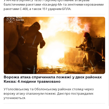
У ніч на 8 серпня (з 18:00 7 серпня) противник атакував
балістичними ракетами «Іскандер-М» та зенітними керованими
ракетами С-400, а також 151 ударним БПЛА.
Ворожа атака спричинила пожежі у двох районах
Києва: 4 людини травмовано
У Голосіївському та Оболонському районах столиці через
ворожу атаку спалахнули пожежі. Дані про постраждалих
уточнюються.