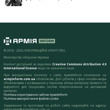
© 2018 - 2026, ІНФОРМАЦІЙНЕ АГЕНТСТВО,
Міністерство оборони України
Контент доступний за ліцензією
Creative Commons Attribution 4.0
International license
якщо не зазначено інше.
При використанні контенту з сайту АрміяInform посилання на
armyinform.com.ua
обов’язкове. Для суб’єктів у сфері онлайн-медіа
обов’язковим є розміщення у першому абзаці матеріалу прямого та
відкритого для пошукових систем гіперпосилання на цитований
матеріал.
Політика користування сайтом АрміяInform
Політика використання файлів cookie
Зауваження та пропозиції по роботі сайту надсилайте на адресу:
webmaster@armyinform.com.ua