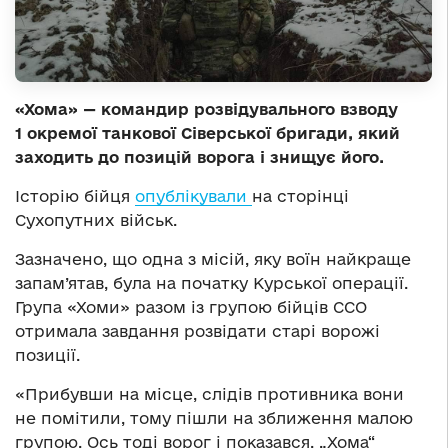
«Хома» — командир розвідувального взводу
1 окремої танкової Сіверської бригади, який
заходить до позицій ворога і знищує його.
Історію бійця
опублікували
на сторінці
Сухопутних військ.
Зазначено, що одна з місій, яку воїн найкраще
запам’ятав, була на початку Курської операції.
Група «Хоми» разом із групою бійців ССО
отримала завдання розвідати старі ворожі
позиції.
«Прибувши на місце, слідів противника вони
не помітили, тому пішли на зближення малою
групою. Ось тоді ворог і показався. „Хома“