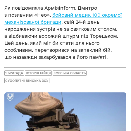
Як повідомляла АрміяInform, Дмитро
з позивним «Нео»,
бойовий медик 100 окремої
механізованої бригади
, свій 24-й день
народження зустрів не за святковим столом,
а відбиваючи ворожий штурм під Торецьком.
Цей день, який міг би стати для нього
особливим, перетворився на запеклий бій,
що назавжди закарбувався в його пам’яті.
1 БРИГАДА
ІСТОРІЯ БІЙЦЯ
КУРСЬКА ОБЛАСТЬ
СУХОПУТНІ ВІЙСЬКА ЗСУ