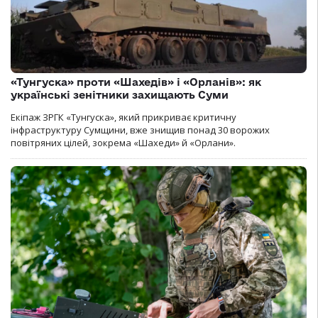
«Тунгуска» проти «Шахедів» і «Орланів»: як
українські зенітники захищають Суми
Екіпаж ЗРГК «Тунгуска», який прикриває критичну
інфраструктуру Сумщини, вже знищив понад 30 ворожих
повітряних цілей, зокрема «Шахеди» й «Орлани».