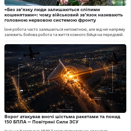
«Без зв’язку люди залишаються сліпими
кошенятами»: чому військовий зв’язок називають
головною нервовою системою фронту
Їхня робота часто залишається непомітною, але від неї напряму
залежить бойова робота та життя кожного бійця на передовій.
Ворог атакував вночі шістьма ракетами та понад
150 БПЛА — Повітряні Сили ЗСУ