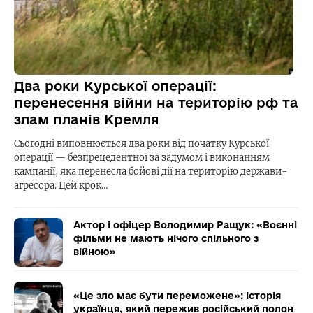
Два роки Курської операції:
перенесення війни на територію рф та
злам планів Кремля
Сьогодні виповнюється два роки від початку Курської
операції — безпрецедентної за задумом і виконанням
кампанії, яка перенесла бойові дії на територію держави-
агресора. Цей крок…
Актор і офіцер Володимир Ращук: «Воєнні
фільми не мають нічого спільного з
війною»
«Це зло має бути переможене»: історія
українця, який пережив російський полон