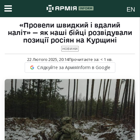
EN
«Провели швидкий і вдалий
наліт» — як наші бійці розвідували
позиції росіян на Курщині
НОВИНИ
22 Лютого 2025, 20:14
Прочитаєте за:
< 1
хв.
Слідкуйте за АрміяInform в Google