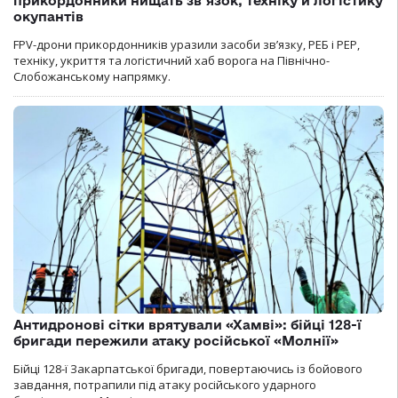
прикордонники нищать зв’язок, техніку й логістику
окупантів
FPV-дрони прикордонників уразили засоби зв’язку, РЕБ і РЕР,
техніку, укриття та логістичний хаб ворога на Північно-
Слобожанському напрямку.
Антидронові сітки врятували «Хамві»: бійці 128-ї
бригади пережили атаку російської «Молнії»
Бійці 128-ї Закарпатської бригади, повертаючись із бойового
завдання, потрапили під атаку російського ударного