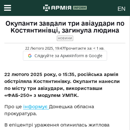
EN
Окупанти завдали три авіаудари по
Костянтинівці, загинула людина
НОВИНИ
22 Лютого 2025, 19:47
Прочитаєте за:
< 1
хв.
Слідкуйте за АрміяInform в Google
22 лютого 2025 року, о 15:35, російська армія
обстріляла Костянтинівку. Окупанти нанесли
по місту три авіаудари, використавши
«ФАБ-250» з модулем УМПК.
Про це
інформує
Донецька обласна
прокуратура.
В епіцентрі ураження опинилась житлова