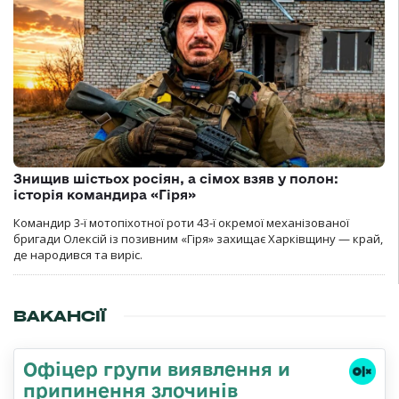
Знищив шістьох росіян, а сімох взяв у полон:
історія командира «Гіря»
Командир 3-ї мотопіхотної роти 43-ї окремої механізованої
бригади Олексій із позивним «Гіря» захищає Харківщину — край,
де народився та виріс.
ВАКАНСІЇ
Офіцер групи виявлення и
припинення злочинів