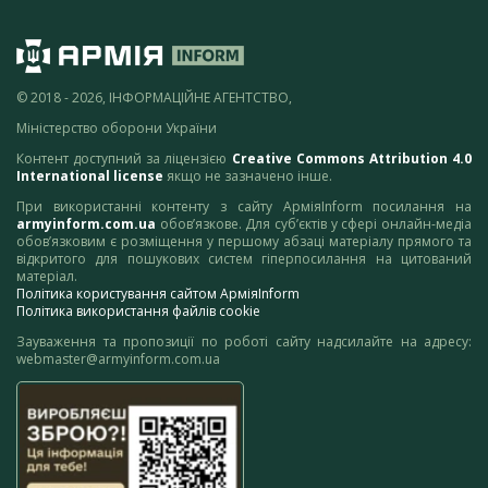
© 2018 - 2026, ІНФОРМАЦІЙНЕ АГЕНТСТВО,
Міністерство оборони України
Контент доступний за ліцензією
Creative Commons Attribution 4.0
International license
якщо не зазначено інше.
При використанні контенту з сайту АрміяInform посилання на
armyinform.com.ua
обов’язкове. Для суб’єктів у сфері онлайн-медіа
обов’язковим є розміщення у першому абзаці матеріалу прямого та
відкритого для пошукових систем гіперпосилання на цитований
матеріал.
Політика користування сайтом АрміяInform
Політика використання файлів cookie
Зауваження та пропозиції по роботі сайту надсилайте на адресу:
webmaster@armyinform.com.ua