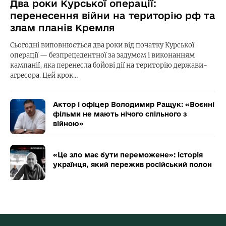
Два роки Курської операції:
перенесення війни на територію рф та
злам планів Кремля
Сьогодні виповнюється два роки від початку Курської
операції — безпрецедентної за задумом і виконанням
кампанії, яка перенесла бойові дії на територію держави-
агресора. Цей крок…
Актор і офіцер Володимир Ращук: «Воєнні
фільми не мають нічого спільного з
війною»
«Це зло має бути переможене»: історія
українця, який пережив російський полон