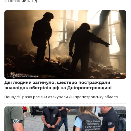
запобіжний захід.
Дві людини загинуло, шестеро постраждали
внаслідок обстрілів рф на Дніпропетровщині
Понад 50 разів росіяни атакували Дніпропетровську області.