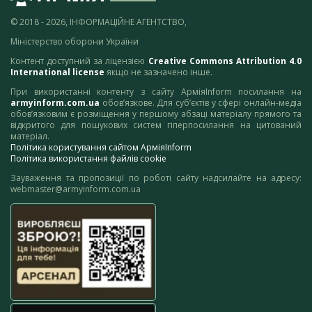
© 2018 - 2026, ІНФОРМАЦІЙНЕ АГЕНТСТВО,
Міністерство оборони України
Контент доступний за ліцензією
Creative Commons Attribution 4.0
International license
якщо не зазначено інше.
При використанні контенту з сайту АрміяInform посилання на
armyinform.com.ua
обов’язкове. Для суб’єктів у сфері онлайн-медіа
обов’язковим є розміщення у першому абзаці матеріалу прямого та
відкритого для пошукових систем гіперпосилання на цитований
матеріал.
Політика користування сайтом АрміяInform
Політика використання файлів cookie
Зауваження та пропозиції по роботі сайту надсилайте на адресу:
webmaster@armyinform.com.ua