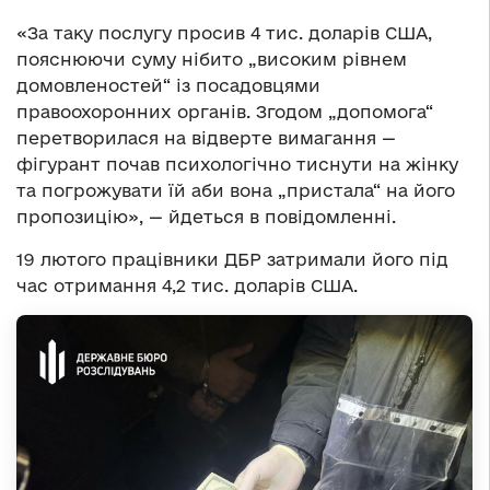
«За таку послугу просив 4 тис. доларів США,
пояснюючи суму нібито „високим рівнем
домовленостей“ із посадовцями
правоохоронних органів. Згодом „допомога“
перетворилася на відверте вимагання —
фігурант почав психологічно тиснути на жінку
та погрожувати їй аби вона „пристала“ на його
пропозицію», — йдеться в повідомленні.
19 лютого працівники ДБР затримали його під
час отримання 4,2 тис. доларів США.