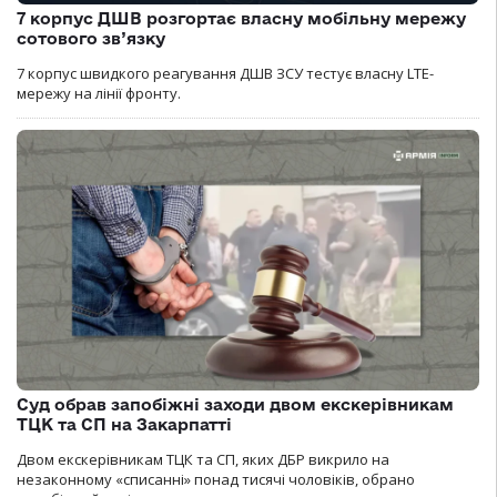
7 корпус ДШВ розгортає власну мобільну мережу
сотового зв’язку
7 корпус швидкого реагування ДШВ ЗСУ тестує власну LTE-
мережу на лінії фронту.
Суд обрав запобіжні заходи двом екскерівникам
ТЦК та СП на Закарпатті
Двом екскерівникам ТЦК та СП, яких ДБР викрило на
незаконному «списанні» понад тисячі чоловіків, обрано