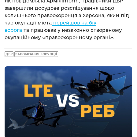
Як повідомляла АрміяInform, працівники ДБР
завершили досудове розслідування щодо
колишнього правоохоронця з Херсона, який під
час окупації міста
перейшов на бік
ворога
та працював у незаконно створеному
окупаційному «правоохоронному органі».
ДБР
ЗАПОБІГАННЯ КОРУПЦІЇ