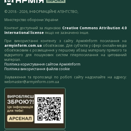
© 2018 - 2026, ІНФОРМАЦІЙНЕ АГЕНТСТВО,
Міністерство оборони України
Контент доступний за ліцензією
Creative Commons Attribution 4.0
International license
якщо не зазначено інше.
При використанні контенту з сайту АрміяInform посилання на
armyinform.com.ua
обов’язкове. Для суб’єктів у сфері онлайн-медіа
обов’язковим є розміщення у першому абзаці матеріалу прямого та
відкритого для пошукових систем гіперпосилання на цитований
матеріал.
Політика користування сайтом АрміяInform
Політика використання файлів cookie
Зауваження та пропозиції по роботі сайту надсилайте на адресу:
webmaster@armyinform.com.ua