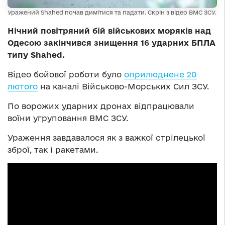
Уражений Shahed почав димітися та падати. Скрін з відео ВМС ЗСУ.
Нічний повітряний бій військових моряків над
Одесою закінчився знищення 16 ударних БПЛА
типу Shahed.
Відео бойової роботи було
оприлюднене 20
лютого
на каналі Військово-Морських Сил ЗСУ.
По ворожих ударних дронах відпрацювали
воїни угруповання ВМС ЗСУ.
Ураження завдавалося як з важкої стрілецької
зброї, так і ракетами.