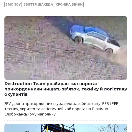
ВМС ЗСУ
ЗБИТТЯ ШАХЕДА
ХРОНІКА ВІЙНИ
Destruction Team розбирає тил ворога:
прикордонники нищать зв’язок, техніку й логістику
окупантів
FPV-дрони прикордонників уразили засоби зв’язку, РЕБ і РЕР,
техніку, укриття та логістичний хаб ворога на Північно-
Слобожанському напрямку.