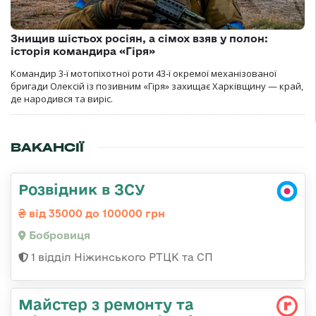
Знищив шістьох росіян, а сімох взяв у полон:
історія командира «Гіря»
Командир 3-ї мотопіхотної роти 43-ї окремої механізованої
бригади Олексій із позивним «Гіря» захищає Харківщину — край,
де народився та виріс.
ВАКАНСІЇ
Розвідник в ЗСУ
від 35000 до 100000 грн
Бобровиця
1 відділ Ніжинського РТЦК та СП
Майстер з ремонту та