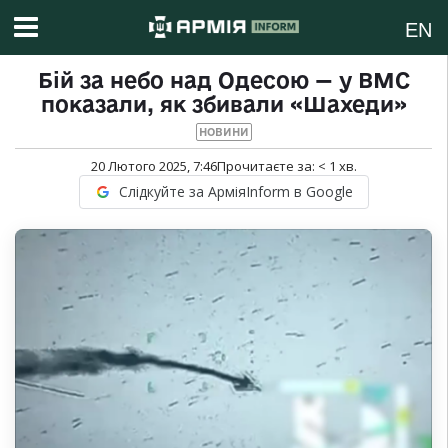
EN
Бій за небо над Одесою — у ВМС
показали, як збивали «Шахеди»
НОВИНИ
20 Лютого 2025, 7:46
Прочитаєте за:
< 1
хв.
Слідкуйте за АрміяInform в Google