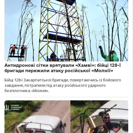
Антидронові сітки врятували «Хамві»: бійці 128-ї
бригади пережили атаку російської «Молнії»
Бійці 128-ї Закарпатської бригади, повертаючись із бойового
завдання, потрапили під атаку російського ударного
безпілотника «Молнія».