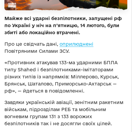
Майже всі ударні безпілотники, запущені рф
по Україні у ніч на п’ятницю, 14 лютого, були
збиті або локаційно втрачені.
Про це свідчать дані,
оприлюднені
Повітряними Силами ЗСУ.
«Противник атакував 133-ма ударними БПЛА
типу Shahed і безпілотниками-імітаторами
різних типів із напрямків: Міллерово, Курськ,
Брянськ, Шаталово, Приморсько-Ахтарськ —
рф», — йдеться в повідомленні.
Завдяки українській авіації, зенітним ракетним
військам, підрозділам РЕБ та мобільним
вогневим групам 131 з 133 ворожих
безпілотників так і не досягли своїх цілей.