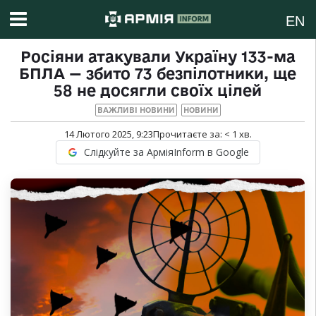
EN
Росіяни атакували Україну 133-ма
БПЛА — збито 73 безпілотники, ще
58 не досягли своїх цілей
ВАЖЛИВІ НОВИНИ
НОВИНИ
14 Лютого 2025, 9:23
Прочитаєте за:
< 1
хв.
Слідкуйте за АрміяInform в Google