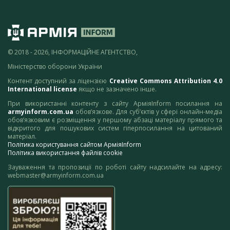
© 2018 - 2026, ІНФОРМАЦІЙНЕ АГЕНТСТВО,
Міністерство оборони України
Контент доступний за ліцензією
Creative Commons Attribution 4.0
International license
якщо не зазначено інше.
При використанні контенту з сайту АрміяInform посилання на
armyinform.com.ua
обов’язкове. Для суб’єктів у сфері онлайн-медіа
обов’язковим є розміщення у першому абзаці матеріалу прямого та
відкритого для пошукових систем гіперпосилання на цитований
матеріал.
Політика користування сайтом АрміяInform
Політика використання файлів cookie
Зауваження та пропозиції по роботі сайту надсилайте на адресу:
webmaster@armyinform.com.ua