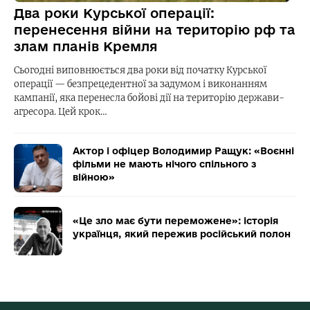
Два роки Курської операції:
перенесення війни на територію рф та
злам планів Кремля
Сьогодні виповнюється два роки від початку Курської
операції — безпрецедентної за задумом і виконанням
кампанії, яка перенесла бойові дії на територію держави-
агресора. Цей крок…
Актор і офіцер Володимир Ращук: «Воєнні
фільми не мають нічого спільного з
війною»
«Це зло має бути переможене»: історія
українця, який пережив російський полон