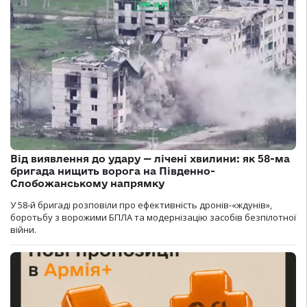
Від виявлення до удару — лічені хвилини: як 58-ма
бригада нищить ворога на Південно-
Слобожанському напрямку
У 58-й бригаді розповіли про ефективність дронів-«ждунів»,
боротьбу з ворожими БПЛА та модернізацію засобів безпілотної
війни.