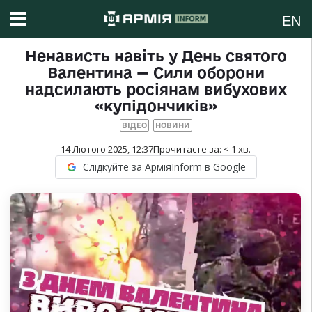
EN
Ненависть навіть у День святого
Валентина — Сили оборони
надсилають росіянам вибухових
«купідончиків»
ВІДЕО
НОВИНИ
14 Лютого 2025, 12:37
Прочитаєте за:
< 1
хв.
Слідкуйте за АрміяInform в Google