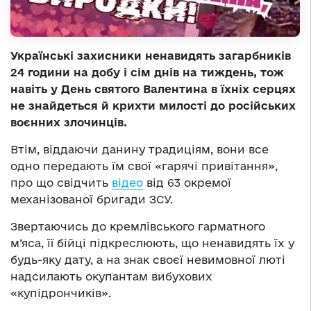
Українські захисники ненавидять загарбників
24 години на добу і сім днів на тиждень, тож
навіть у День святого Валентина в їхніх серцях
не знайдеться й крихти милості до російських
воєнних злочинців.
Втім, віддаючи данину традиціям, вони все
одно передають їм свої «гарячі привітання»,
про що свідчить
відео
від 63 окремої
механізованої бригади ЗСУ.
Звертаючись до кремлівського гарматного
м’яса, її бійці підкреслюють, що ненавидять їх у
будь-яку дату, а на знак своєї невимовної люті
надсилають окупантам вибухових
«купідрончиків».