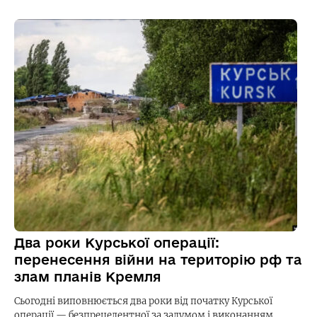
Два роки Курської операції:
перенесення війни на територію рф та
злам планів Кремля
Сьогодні виповнюється два роки від початку Курської
операції — безпрецедентної за задумом і виконанням