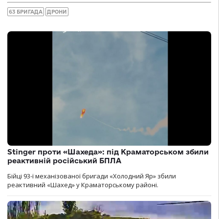
63 БРИГАДА
ДРОНИ
Stinger проти «Шахеда»: під Краматорськом збили
реактивній російський БПЛА
Бійці 93-ї механізованої бригади «Холодний Яр» збили
реактивний «Шахед» у Краматорському районі.