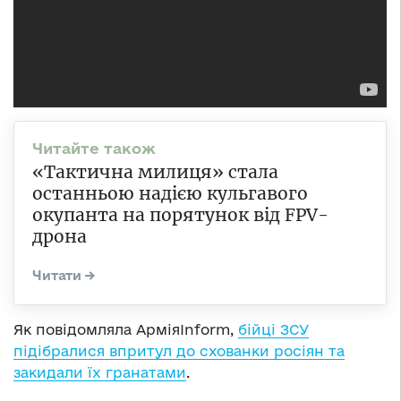
«Тактична милиця» стала
останньою надією кульгавого
окупанта на порятунок від FPV-
дрона
Як повідомляла АрміяInform,
бійці ЗСУ
підібралися впритул до схованки росіян та
закидали їх гранатами
.