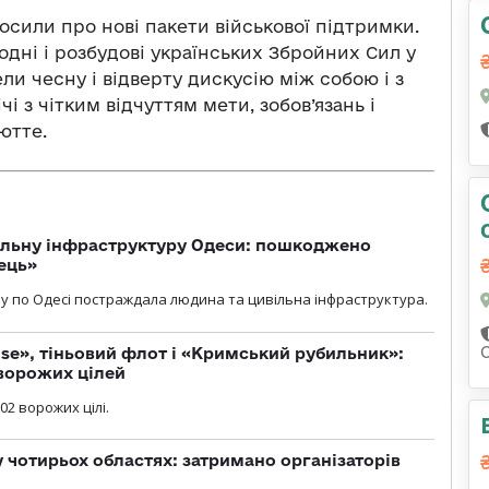
лосили про нові пакети військової підтримки.
годні і розбудові українських Збройних Сил у
ли чесну і відверту дискусію між собою і з
і з чітким відчуттям мети, зобов’язань і
ютте.
вільну інфраструктуру Одеси: пошкоджено
ець»
у по Одесі постраждала людина та цивільна інфраструктура.
se», тіньовий флот і «Кримський рубильник»:
ворожих цілей
02 ворожих цілі.
у чотирьох областях: затримано організаторів