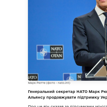
Марк Рютте (фото - nato.int)
Генеральний секретар НАТО Марк Рют
Альянсу продовжувати підтримку Укр
Про це він сказав за підсумками мініс