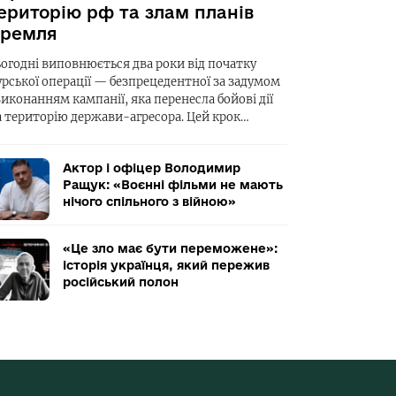
ериторію рф та злам планів
ремля
ьогодні виповнюється два роки від початку
урської операції — безпрецедентної за задумом
виконанням кампанії, яка перенесла бойові дії
а територію держави-агресора. Цей крок…
Актор і офіцер Володимир
Ращук: «Воєнні фільми не мають
нічого спільного з війною»
«Це зло має бути переможене»:
історія українця, який пережив
російський полон