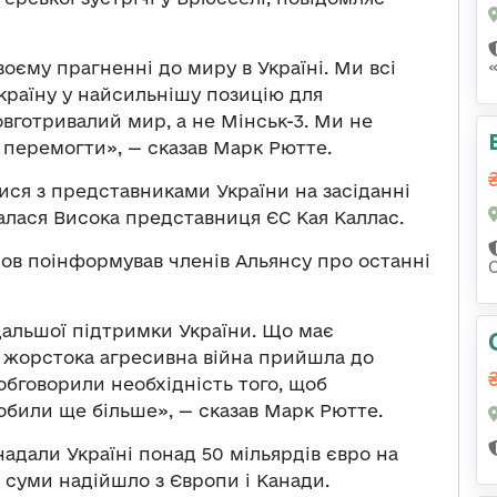
воєму прагненні до миру в Україні. Ми всі
країну у найсильнішу позицію для
овготривалий мир, а не Мінськ-3. Ми не
перемогти», — сказав Марк Рютте.
ися з представниками України на засіданні
алася Висока представниця ЄС Кая Каллас.
ов поінформував членів Альянсу про останні
альшої підтримки України. Що має
я жорстока агресивна війна прийшла до
 обговорили необхідність того, щоб
обили ще більше», — сказав Марк Рютте.
надали Україні понад 50 мільярдів євро на
 суми надійшло з Європи і Канади.