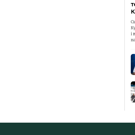
т
К
С
К
і 
н