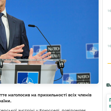
16
16
16
В
те наголосив на прихильності всіх членів
аїни.
терської зустрічі у Брюсселі, повідомляє