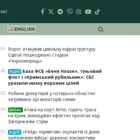
НАС
ENGLISH
:51
Ворог атакував цивільну інфраструктуру
Одеси: пошкоджено стадіон
«Чорноморець»
:35
База ФСБ «Беня House», тіньовий
ВІДЕО
флот і «Кримський рубильник»: СБС
уразили низку ворожих цілей
:22
Робили дезертирів у чотирьох областях:
затримано організаторів схеми
:06
Атака на порт Ялти, горить траса
АНОНС
на Крим, винищувач ефектно пролітає над
Запоріжжям: стрім
:51
«Рейд» «привітав» окупантів із днем
ВІДЕО
залізничних військ: уражено локомотиви