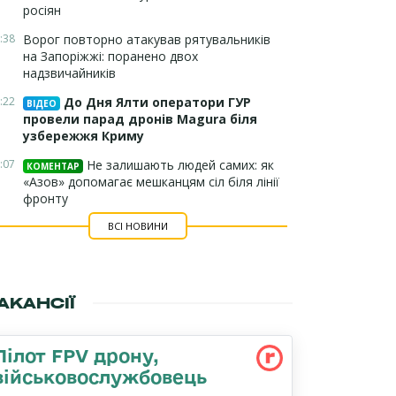
росіян
:38
Ворог повторно атакував рятувальників
на Запоріжжі: поранено двох
надзвичайників
:22
До Дня Ялти оператори ГУР
ВІДЕО
провели парад дронів Magura біля
узбережжя Криму
:07
Не залишають людей самих: як
КОМЕНТАР
«Азов» допомагає мешканцям сіл біля лінії
фронту
ВСІ НОВИНИ
АКАНСІЇ
Пілот FPV дрону,
військовослужбовець