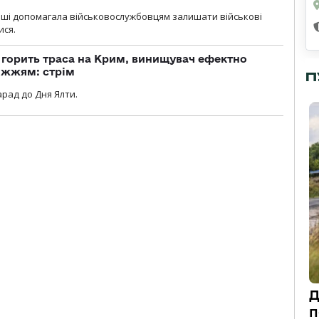
роші допомагала військовослужбовцям залишати військові
ися.
, горить траса на Крим, винищувач ефектно
іжжям: стрім
П
рад до Дня Ялти.
Д
п