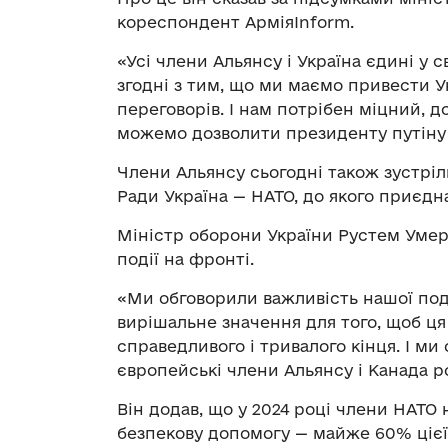
кореспондент АрміяInform.
«Усі члени Альянсу і Україна єдині у с
згодні з тим, що ми маємо привести У
переговорів. І нам потрібен міцний, д
можемо дозволити президенту путіну 
Члени Альянсу сьогодні також зустріл
Ради Україна — НАТО, до якого приєдн
Міністр оборони України Рустем Умер
події на фронті.
«Ми обговорили важливість нашої под
вирішальне значення для того, щоб ц
справедливого і тривалого кінця. І ми
європейські члени Альянсу і Канада р
Він додав, що у 2024 році члени НАТО 
безпекову допомогу — майже 60% цієї