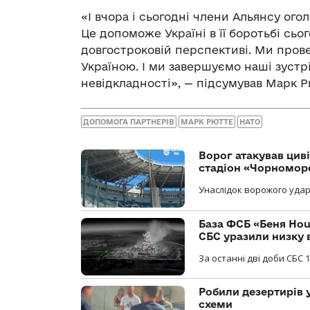
«І вчора і сьогодні члени Альянсу ого
Це допоможе Україні в її боротьбі сьо
довгостроковій перспективі. Ми прове
Україною. І ми завершуємо наші зустріч
невідкладності», — підсумував Марк Р
ДОПОМОГА ПАРТНЕРІВ
МАРК РЮТТЕ
НАТО
Ворог атакував ци
стадіон «Чорномор
Унаслідок ворожого удар
База ФСБ «Беня Hou
СБС уразили низку 
За останні дві доби СБС 1
Робили дезертирів 
схеми