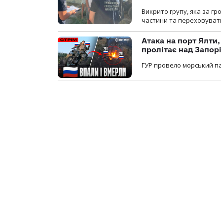
Викрито групу, яка за г
частини та переховуват
Атака на порт Ялти
пролітає над Запор
ГУР провело морський па