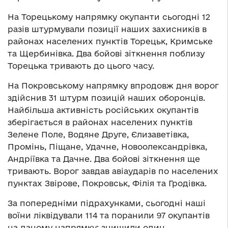
На Торецькому напрямку окупанти сьогодні 12
разів штурмували позиції наших захисників в
районах населених пунктів Торецьк, Кримське
та Щербинівка. Два бойові зіткнення поблизу
Торецька тривають до цього часу.
На Покровському напрямку впродовж дня ворог
здійснив 31 штурм позицій наших оборонців.
Найбільша активність російських окупантів
зберігається в районах населених пунктів
Зелене Поле, Водяне Друге, Єлизаветівка,
Промінь, Піщане, Удачне, Новоолександрівка,
Андріївка та Дачне. Два бойові зіткнення ще
тривають. Ворог завдав авіаударів по населених
пунктах Звірове, Покровськ, Філія та Гродівка.
За попередніми підрахунками, сьогодні наші
воїни ліквідували 114 та поранили 97 окупантів
на даному напрямку; знищили один