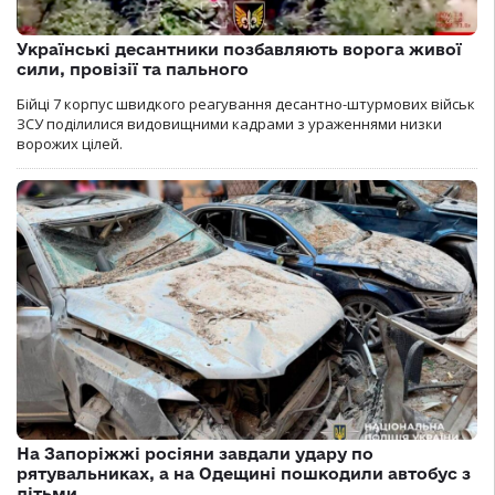
Українські десантники позбавляють ворога живої
сили, провізії та пального
Бійці 7 корпус швидкого реагування десантно-штурмових військ
ЗСУ поділилися видовищними кадрами з ураженнями низки
ворожих цілей.
На Запоріжжі росіяни завдали удару по
рятувальниках, а на Одещині пошкодили автобус з
дітьми