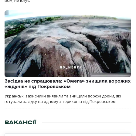
всім, не існує.
Засідка не спрацювала: «Омега» знищила ворожих
«ждунів» під Покровськом
Українські захисники виявили та знищили ворожі дрони, які
готували засідку на одному з териконів під Покровськом.
ВАКАНСІЇ