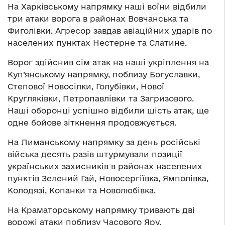
На Харківському напрямку наші воїни відбили
три атаки ворога в районах Вовчанська та
Фиголівки. Агресор завдав авіаційних ударів по
населених пунктах Нестерне та Слатине.
Ворог здійснив сім атак на наші укріплення на
Куп’янському напрямку, поблизу Богуславки,
Степової Новосілки, Голубівки, Нової
Кругляківки, Петропавлівки та Загризового.
Наші оборонці успішно відбили шість атак, ще
одне бойове зіткнення продовжується.
На Лиманському напрямку за день російські
війська десять разів штурмували позиції
українських захисників в районах населених
пунктів Зелений Гай, Новосергіївка, Ямполівка,
Колодязі, Копанки та Новолюбівка.
На Краматорському напрямку тривають дві
ворожі атаки поблизу Часового Яру.