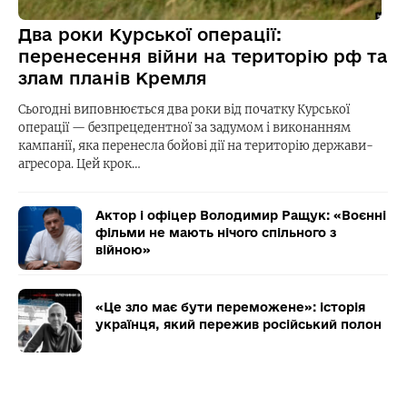
Два роки Курської операції:
перенесення війни на територію рф та
злам планів Кремля
Сьогодні виповнюється два роки від початку Курської
операції — безпрецедентної за задумом і виконанням
кампанії, яка перенесла бойові дії на територію держави-
агресора. Цей крок…
Актор і офіцер Володимир Ращук: «Воєнні
фільми не мають нічого спільного з
війною»
«Це зло має бути переможене»: історія
українця, який пережив російський полон