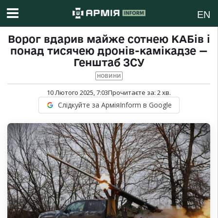
EN
Ворог вдарив майже сотнею КАБів і
понад тисячею дронів-камікадзе —
Генштаб ЗСУ
НОВИНИ
10 Лютого 2025, 7:03
Прочитаєте за:
2
хв.
Слідкуйте за АрміяInform в Google