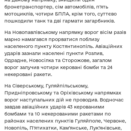
бронетранспортер, сім автомобілів, п’ять
мотоциклів, чотири БПЛА, крім того, суттєво
пошкодили танк та дві гармати загарбників.
На Новопавлівському напрямку ворог вісім разів
марно намагався прорватися поблизу
населеного пункту Костянтинопіль. Авіаційних
ударів зазнали населені пункти Розлив,
Одрадне, Новосілка та Сторожове, загалом
ворог залучив чотири керовані бомби та 24
некеровані ракети.
На Сіверському, Гуляйпільському,
Придніпровському та Оріхівському напрямках
ворог наступальних дій не проводив. Водночас
завдав авіаційних ударів 43 керованими
бомбами та 10 некерованими ракетами по
районах населених пунктів Гуляйполе, Червоне,
Новопіль, П’ятихатки, Кам’янське, Лук’янівське,