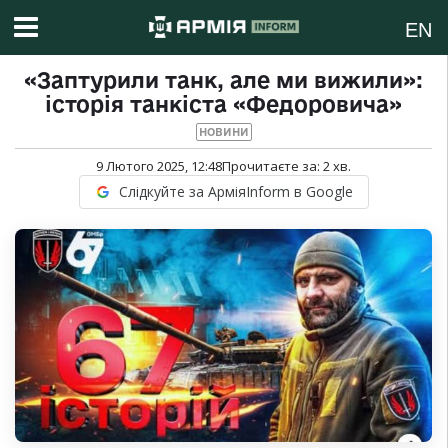
EN
«Заптурили танк, але ми вижили»:
історія танкіста «Федоровича»
НОВИНИ
9 Лютого 2025, 12:48
Прочитаєте за:
2
хв.
Слідкуйте за АрміяInform в Google