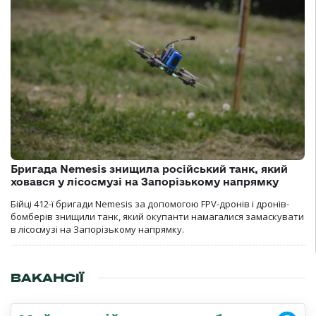
Бригада Nemesis знищила російський танк, який
ховався у лісосмузі на Запорізькому напрямку
Бійці 412-ї бригади Nemesis за допомогою FPV-дронів і дронів-
бомберів знищили танк, який окупанти намагалися замаскувати
в лісосмузі на Запорізькому напрямку.
ВАКАНСІЇ