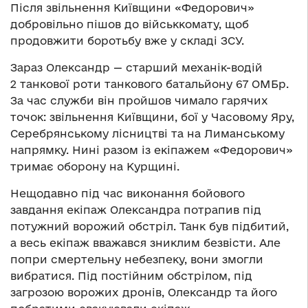
Після звільнення Київщини «Федорович»
добровільно пішов до військкомату, щоб
продовжити боротьбу вже у складі ЗСУ.
Зараз Олександр — старший механік-водій
2 танкової роти танкового батальйону 67 ОМБр.
За час служби він пройшов чимало гарячих
точок: звільнення Київщини, бої у Часовому Яру,
Серебрянському лісництві та на Лиманському
напрямку. Нині разом із екіпажем «Федорович»
тримає оборону на Курщині.
Нещодавно під час виконання бойового
завдання екіпаж Олександра потрапив під
потужний ворожий обстріл. Танк був підбитий,
а весь екіпаж вважався зниклим безвісти. Але
попри смертельну небезпеку, вони змогли
вибратися. Під постійним обстрілом, під
загрозою ворожих дронів, Олександр та його