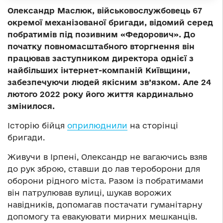
Олександр Маслюк, військовослужбовець 67
окремої механізованої бригади, відомий серед
побратимів під позивним «Федорович». До
початку повномасштабного вторгнення він
працював заступником директора однієї з
найбільших інтернет-компаній Київщини,
забезпечуючи людей якісним зв’язком. Але 24
лютого 2022 року його життя кардинально
змінилося.
Історію бійця
оприлюднили
на сторінці
бригади.
Живучи в Ірпені, Олександр не вагаючись взяв
до рук зброю, ставши до лав тероборони для
оборони рідного міста. Разом із побратимами
він патрулював вулиці, шукав ворожих
навідників, допомагав постачати гуманітарну
допомогу та евакуювати мирних мешканців.