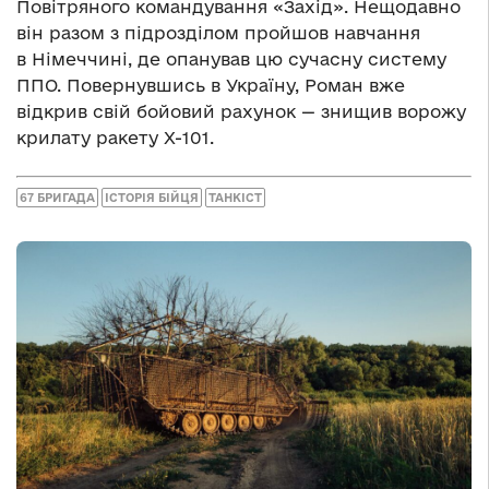
Повітряного командування «Захід». Нещодавно
він разом з підрозділом пройшов навчання
в Німеччині, де опанував цю сучасну систему
ППО. Повернувшись в Україну, Роман вже
відкрив свій бойовий рахунок — знищив ворожу
крилату ракету Х-101.
67 БРИГАДА
ІСТОРІЯ БІЙЦЯ
ТАНКІСТ