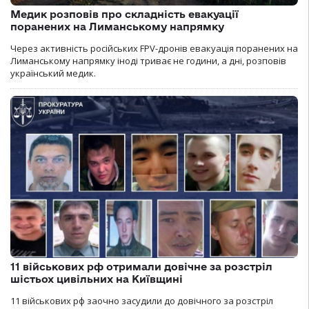
Медик розповів про складність евакуації
поранених на Лиманському напрямку
Через активність російських FPV-дронів евакуація поранених на
Лиманському напрямку іноді триває не години, а дні, розповів
український медик.
11 військових рф отримали довічне за розстріл
шістьох цивільних на Київщині
11 військових рф заочно засудили до довічного за розстріл