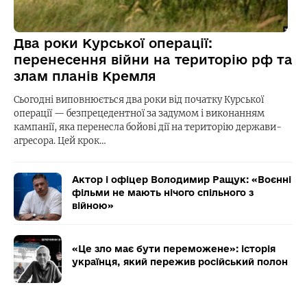
Два роки Курської операції:
перенесення війни на територію рф та
злам планів Кремля
Сьогодні виповнюється два роки від початку Курської
операції — безпрецедентної за задумом і виконанням
кампанії, яка перенесла бойові дії на територію держави-
агресора. Цей крок…
Актор і офіцер Володимир Ращук: «Воєнні
фільми не мають нічого спільного з
війною»
«Це зло має бути переможене»: історія
українця, який пережив російський полон