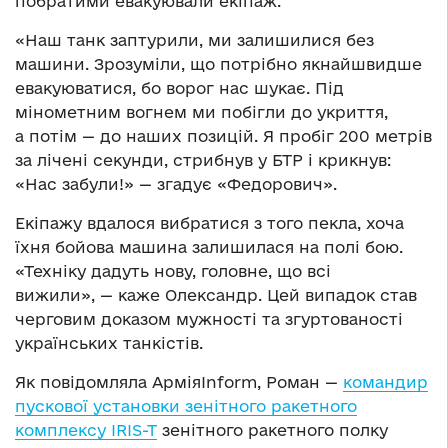
побратими евакуювали екіпаж.
«Наш танк заптурили, ми залишилися без
машини. Зрозуміли, що потрібно якнайшвидше
евакуюватися, бо ворог нас шукає. Під
мінометним вогнем ми побігли до укриття,
а потім — до наших позицій. Я пробіг 200 метрів
за лічені секунди, стрибнув у БТР і крикнув:
«Нас забули!» — згадує «Федорович».
Екіпажу вдалося вибратися з того пекла, хоча
їхня бойова машина залишилася на полі бою.
«Техніку дадуть нову, головне, що всі
вижили», — каже Олександр. Цей випадок став
черговим доказом мужності та згуртованості
українських танкістів.
Як повідомляла АрміяInform, Роман —
командир
пускової установки зенітного ракетного
комплексу IRIS-T
зенітного ракетного полку