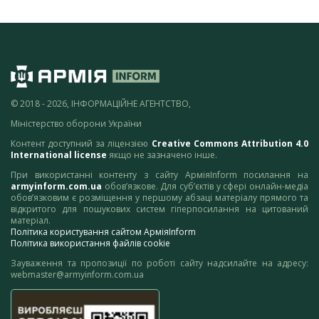
© 2018 - 2026, ІНФОРМАЦІЙНЕ АГЕНТСТВО,
Міністерство оборони України
Контент доступний за ліцензією
Creative Commons Attribution 4.0
International license
якщо не зазначено інше.
При використанні контенту з сайту АрміяInform посилання на
armyinform.com.ua
обов’язкове. Для суб’єктів у сфері онлайн-медіа
обов’язковим є розміщення у першому абзаці матеріалу прямого та
відкритого для пошукових систем гіперпосилання на цитований
матеріал.
Політика користування сайтом АрміяInform
Політика використання файлів cookie
Зауваження та пропозиції по роботі сайту надсилайте на адресу:
webmaster@armyinform.com.ua