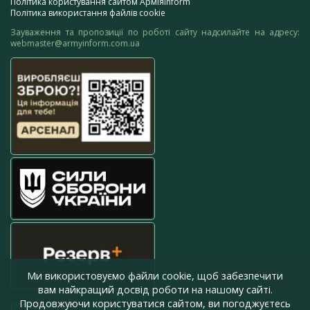
Політика користування сайтом АрміяInform
Політика використання файлів cookie
Зауваження та пропозиції по роботі сайту надсилайте на адресу:
webmaster@armyinform.com.ua
Ми використовуємо файли cookie, щоб забезпечити
вам найкращий досвід роботи на нашому сайті.
Продовжуючи користуватися сайтом, ви погоджуєтесь
press@armyinform.com.ua