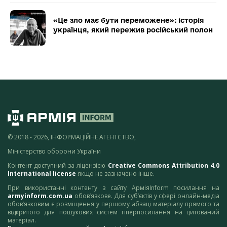
«Це зло має бути переможене»: історія
українця, який пережив російський полон
© 2018 - 2026, ІНФОРМАЦІЙНЕ АГЕНТСТВО,
Міністерство оборони України
Контент доступний за ліцензією
Creative Commons Attribution 4.0
International license
якщо не зазначено інше.
При використанні контенту з сайту АрміяInform посилання на
armyinform.com.ua
обов’язкове. Для суб’єктів у сфері онлайн-медіа
обов’язковим є розміщення у першому абзаці матеріалу прямого та
відкритого для пошукових систем гіперпосилання на цитований
матеріал.