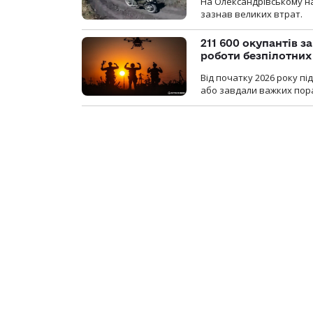
На Олександрівському на
зазнав великих втрат.
211 600 окупантів з
роботи безпілотних
Від початку 2026 року п
або завдали важких пора