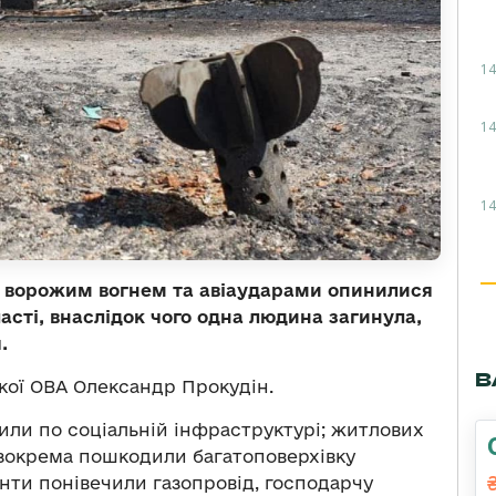
14
14
14
ід ворожим вогнем та авіаударами опинилися
асті, внаслідок чого одна людина загинула,
.
В
кої ОВА Олександр Прокудін.
били по соціальній інфраструктурі; житлових
 зокрема пошкодили багатоповерхівку
анти понівечили газопровід, господарчу