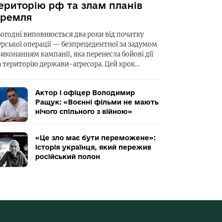
ериторію рф та злам планів
ремля
ьогодні виповнюється два роки від початку
урської операції — безпрецедентної за задумом
виконанням кампанії, яка перенесла бойові дії
а територію держави-агресора. Цей крок…
Актор і офіцер Володимир
Ращук: «Воєнні фільми не мають
нічого спільного з війною»
«Це зло має бути переможене»:
історія українця, який пережив
російський полон