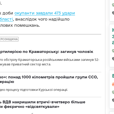
.
вж доби
окупанти завдали 473 удари
бласті
, внаслідок чого надійшло
тлових помешкань.
ЕРСОНЩИНА
ртилерією по Краматорську: загинув чоловік
го обстрілу Краматорська російськими військами загинув 52-
акував приватний сектор міста.
о»: понад 1000 кілометрів пройшли групи ССО,
перацію
ео процесу підготовки Курської операції.
ь ВДВ накришили втричі-вчетверо більше
ти феєрично «відсвяткували»