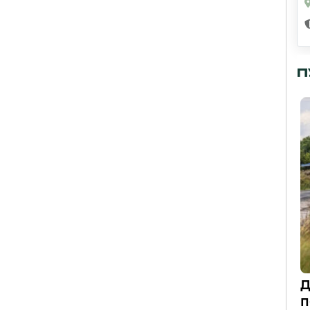
П
Д
п