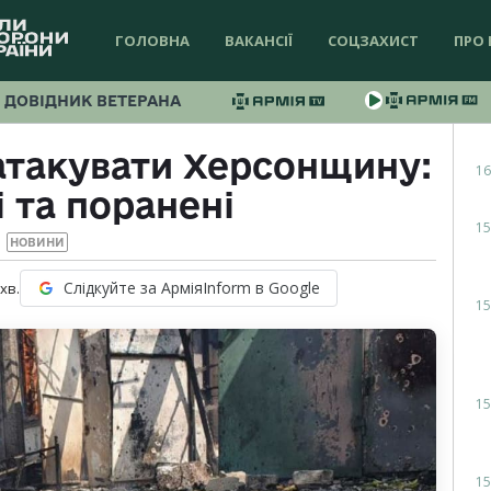
ГОЛОВНА
ВАКАНСІЇ
СОЦЗАХИСТ
ПРО 
ДОВІДНИК ВЕТЕРАНА
атакувати Херсонщину:
16
і та поранені
15
НОВИНИ
Слідкуйте за АрміяInform в Google
хв.
15
15
15