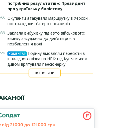
потрібних результатів»: Президент
про українську балістику
:55
Окупанти атакували маршрутку в Херсоні,
постраждали п’ятеро пасажирів
:39
Заклала вибухівку під авто військового:
киянку засуджено до дев’яти років
позбавлення волі
:26
Годину вмовляли пересісти з
КОМЕНТАР
інвалідного візка на НРК: під Куп’янськом
дивом врятували пенсіонерку
ВСІ НОВИНИ
АКАНСІЇ
Солдат
від 21000 до 121000 грн