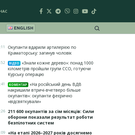
НАС
ENGLISH
:11
Окупанти вдарили артилерією по
Краматорську: загинув чоловік
:52
«Знали кожне дерево»: понад 1000
ВІДЕО
кілометрів пройшли групи ССО, готуючи
Курську операцію
:41
«На російський день ВДВ
КОМЕНТАР
накришили втричі-вчетверо більше
окупантів»: окупанти феєрично
«відсвяткували»
:26
211 600 окупантів за сім місяців: Сили
оборони показали результат роботи
безпілотних систем
:09
«На етапі 2026–2027 років досягнемо