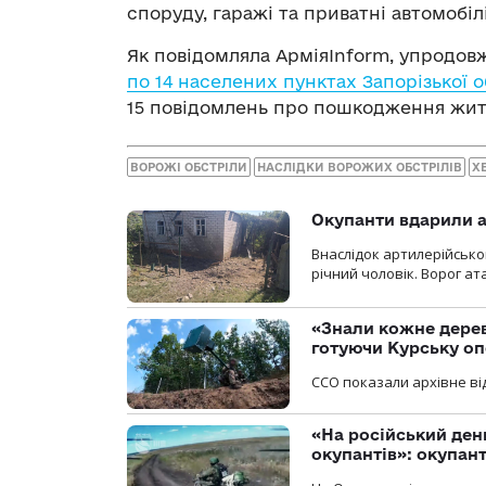
споруду, гаражі та приватні автомобілі
Як повідомляла АрміяInform, упродо
по 14 населених пунктах Запорізької о
15 повідомлень про пошкодження жи
ВОРОЖІ ОБСТРІЛИ
НАСЛІДКИ ВОРОЖИХ ОБСТРІЛІВ
Х
Окупанти вдарили а
Внаслідок артилерійсько
річний чоловік. Ворог ат
«Знали кожне дерев
готуючи Курську о
ССО показали архівне від
«На російський ден
окупантів»: окупан