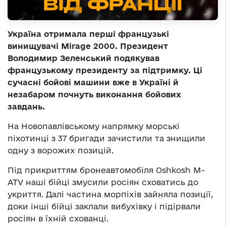
Україна отримала перші французькі
винищувачі Mirage 2000. Президент
Володимир Зеленський подякував
французькому президенту за підтримку. Ці
сучасні бойові машини вже в Україні й
незабаром почнуть виконання бойових
завдань.
На Новопавлівському напрямку морські
піхотинці з 37 бригади зачистили та знищили
одну з ворожих позицій.
Під прикриттям бронеавтомобіля Oshkosh M-
ATV наші бійці змусили росіян сховатись до
укриття. Далі частина морпіхів зайняла позиції,
доки інші бійці заклали вибухівку і підірвали
росіян в їхній схованці.