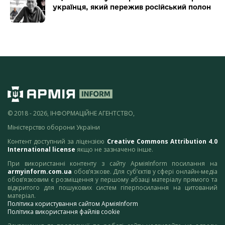
українця, який пережив російський полон
© 2018 - 2026, ІНФОРМАЦІЙНЕ АГЕНТСТВО,
Міністерство оборони України
Контент доступний за ліцензією
Creative Commons Attribution 4.0
International license
якщо не зазначено інше.
При використанні контенту з сайту АрміяInform посилання на
armyinform.com.ua
обов’язкове. Для суб’єктів у сфері онлайн-медіа
обов’язковим є розміщення у першому абзаці матеріалу прямого та
відкритого для пошукових систем гіперпосилання на цитований
матеріал.
Політика користування сайтом АрміяInform
Політика використання файлів cookie