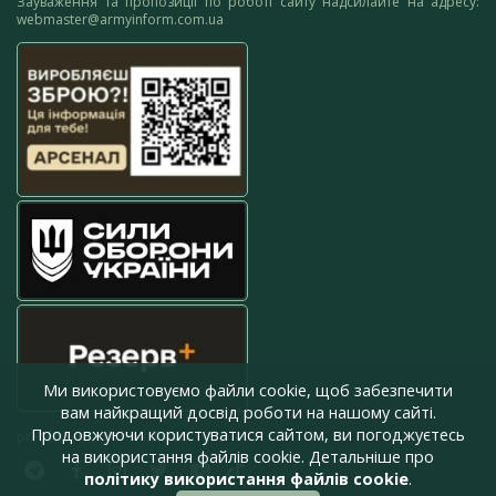
Зауваження та пропозиції по роботі сайту надсилайте на адресу:
webmaster@armyinform.com.ua
Ми використовуємо файли cookie, щоб забезпечити
вам найкращий досвід роботи на нашому сайті.
Продовжуючи користуватися сайтом, ви погоджуєтесь
press@armyinform.com.ua
на використання файлів cookie. Детальніше про
політику використання файлів cookie
.