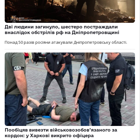
Дві людини загинуло, шестеро постраждали
внаслідок обстрілів рф на Дніпропетровщині
Понад 50 разів росіяни атакували Дніпропетровську області.
Пообіцяв вивезти військовозобов’язаного за
кордон: у Харкові викрито офіцера