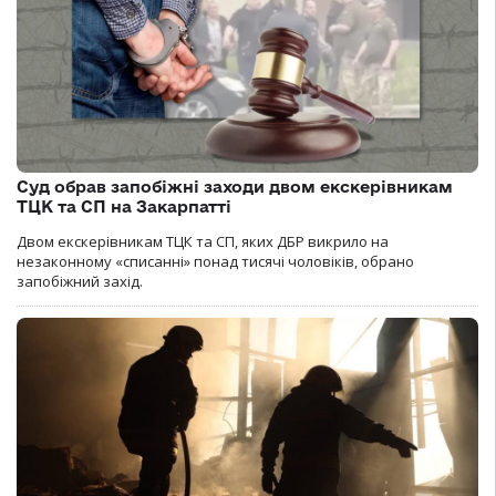
Суд обрав запобіжні заходи двом екскерівникам
ТЦК та СП на Закарпатті
Двом екскерівникам ТЦК та СП, яких ДБР викрило на
незаконному «списанні» понад тисячі чоловіків, обрано
запобіжний захід.