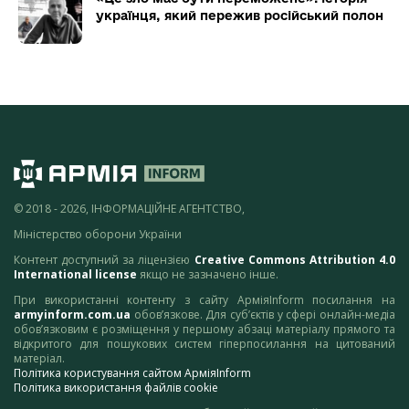
українця, який пережив російський полон
© 2018 - 2026, ІНФОРМАЦІЙНЕ АГЕНТСТВО,
Міністерство оборони України
Контент доступний за ліцензією
Creative Commons Attribution 4.0
International license
якщо не зазначено інше.
При використанні контенту з сайту АрміяInform посилання на
armyinform.com.ua
обов’язкове. Для суб’єктів у сфері онлайн-медіа
обов’язковим є розміщення у першому абзаці матеріалу прямого та
відкритого для пошукових систем гіперпосилання на цитований
матеріал.
Політика користування сайтом АрміяInform
Політика використання файлів cookie