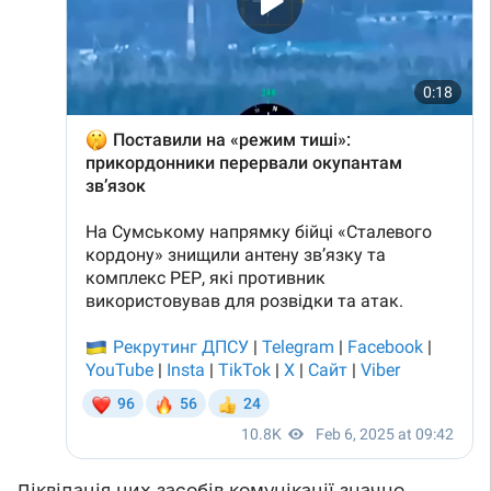
Ліквідація цих засобів комунікації значно