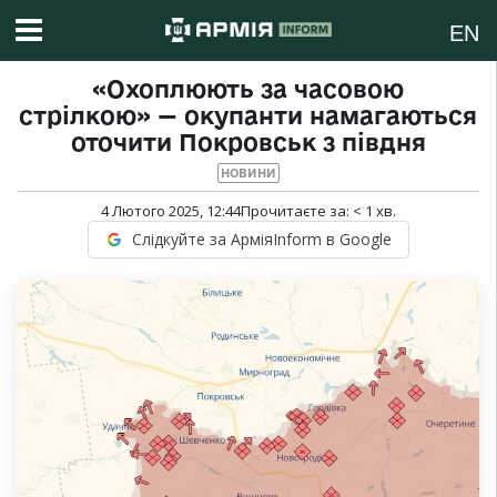
EN
«Охоплюють за часовою
стрілкою» — окупанти намагаються
оточити Покровськ з півдня
НОВИНИ
4 Лютого 2025, 12:44
Прочитаєте за:
< 1
хв.
Слідкуйте за АрміяInform в Google