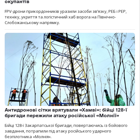
окупантів
FPV-дрони прикордонників уразили засоби зв’язку, РЕБ і РЕР,
техніку, укриття та логістичний хаб ворога на Північно-
Слобожанському напрямку.
Антидронові сітки врятували «Хамві»: бійці 128-ї
бригади пережили атаку російської «Молнії»
Бійці 128-ї Закарпатської бригади, повертаючись із бойового
завдання, потрапили під атаку російського ударного
безпілотника «Молнія».