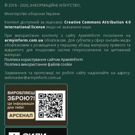
© 2018 - 2026, ІНФОРМАЦІЙНЕ АГЕНТСТВО,
Міністерство оборони України
Контент доступний за ліцензією
Creative Commons Attribution 4.0
International license
якщо не зазначено інше.
При використанні контенту з сайту АрміяInform посилання на
armyinform.com.ua
обов’язкове. Для суб’єктів у сфері онлайн-медіа
обов’язковим є розміщення у першому абзаці матеріалу прямого та
відкритого для пошукових систем гіперпосилання на цитований
матеріал.
Політика користування сайтом АрміяInform
Політика використання файлів cookie
Зауваження та пропозиції по роботі сайту надсилайте на адресу:
webmaster@armyinform.com.ua