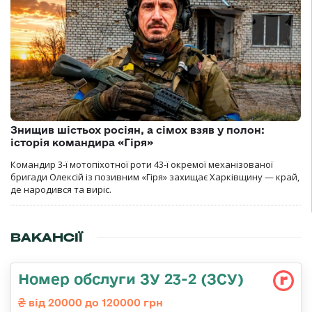
Знищив шістьох росіян, а сімох взяв у полон:
історія командира «Гіря»
Командир 3-ї мотопіхотної роти 43-ї окремої механізованої
бригади Олексій із позивним «Гіря» захищає Харківщину — край,
де народився та виріс.
ВАКАНСІЇ
Номер обслуги ЗУ 23-2 (ЗСУ)
від 20000 до 120000 грн