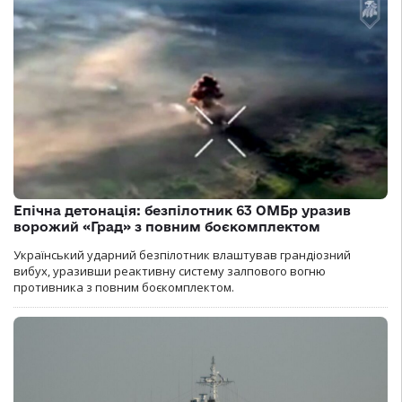
Епічна детонація: безпілотник 63 ОМБр уразив
ворожий «Град» з повним боєкомплектом
Український ударний безпілотник влаштував грандіозний
вибух, уразивши реактивну систему залпового вогню
противника з повним боєкомплектом.