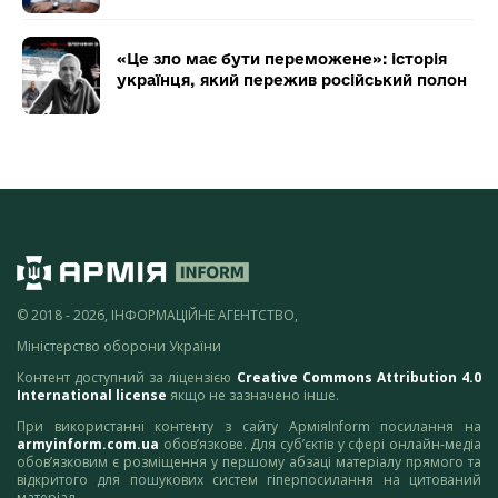
«Це зло має бути переможене»: історія
українця, який пережив російський полон
© 2018 - 2026, ІНФОРМАЦІЙНЕ АГЕНТСТВО,
Міністерство оборони України
Контент доступний за ліцензією
Creative Commons Attribution 4.0
International license
якщо не зазначено інше.
При використанні контенту з сайту АрміяInform посилання на
armyinform.com.ua
обов’язкове. Для суб’єктів у сфері онлайн-медіа
обов’язковим є розміщення у першому абзаці матеріалу прямого та
відкритого для пошукових систем гіперпосилання на цитований
матеріал.