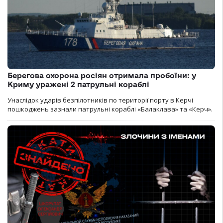
Берегова охорона росіян отримала пробоїни: у
Криму уражені 2 патрульні кораблі
Унаслідок ударів безпілотників по території порту в Керчі
пошкоджень зазнали патрульні кораблі «Балаклава» та «Керч».