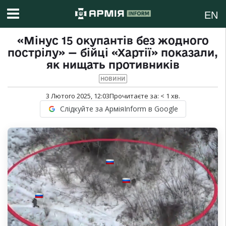
EN
«Мінус 15 окупантів без жодного
пострілу» — бійці «Хартії» показали,
як нищать противників
НОВИНИ
3 Лютого 2025, 12:03
Прочитаєте за:
< 1
хв.
Слідкуйте за АрміяInform в Google