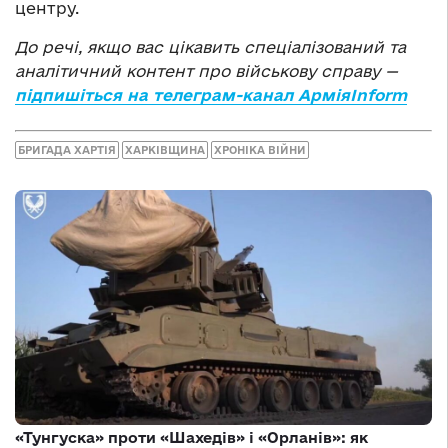
центру.
До речі, якщо вас цікавить спеціалізований та
аналітичний контент про військову справу —
підпишіться на телеграм-канал АрміяInform
БРИГАДА ХАРТІЯ
ХАРКІВЩИНА
ХРОНІКА ВІЙНИ
«Тунгуска» проти «Шахедів» і «Орланів»: як