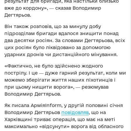
результат для бригади, яка настільки близько
вже до кордону», ― сказав Володимир
Дегтярьов.
Він також розповів, що за минулу добу
підрозділам бригади вдалося знищити понад
два десятки росіян. За словами Дегтярьова, всіх
цих росіян було ліквідовано за допомогою
ударних дронів чи дистанційного мінування.
«Фактично, не було здійснено жодного
пострілу. І це ― дуже гарний результат, коли ми
можемо зберігати життя наших піхотинців і
при цьому нищити ворога», ― резюмував
Володимир Дегтярьов.
Як писала АрміяInform, у другій половині січня
Володимир Дегтярьов
повідовляв
, що на
Харківщині триває операція, що має на меті
максимально «відсунути» ворога від обласного