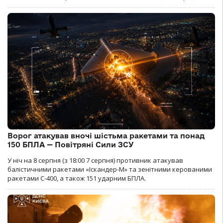
Ворог атакував вночі шістьма ракетами та понад
150 БПЛА — Повітряні Сили ЗСУ
У ніч на 8 серпня (з 18:00 7 серпня) противник атакував
балістичними ракетами «Іскандер-М» та зенітними керованими
ракетами С-400, а також 151 ударним БПЛА.