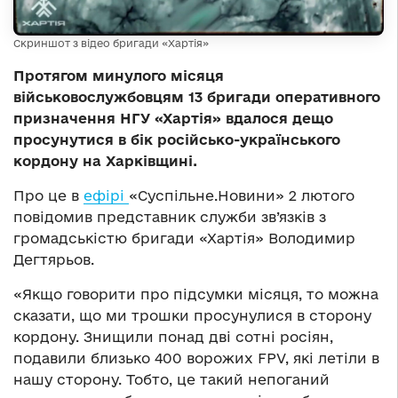
Скриншот з відео бригади «Хартія»
Протягом минулого місяця
військовослужбовцям 13 бригади оперативного
призначення НГУ «Хартія» вдалося дещо
просунутися в бік російсько-українського
кордону на Харківщині.
Про це в
ефірі
«Суспільне.Новини» 2 лютого
повідомив представник служби зв’язків з
громадськістю бригади «Хартія» Володимир
Дегтярьов.
«Якщо говорити про підсумки місяця, то можна
сказати, що ми трошки просунулися в сторону
кордону. Знищили понад дві сотні росіян,
подавили близько 400 ворожих FPV, які летіли в
нашу сторону. Тобто, це такий непоганий