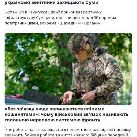
українські зенітники захищають Суми
Екіпаж ЗРГК «Тунгуска», який прикриває критичну
інфраструктуру Сумщини, вже знищив понад 30 ворожих
повітряних цілей, зокрема «Шахеди» й «Орлани».
«Без зв’язку люди залишаються сліпими
кошенятами»: чому військовий зв’язок називають
головною нервовою системою фронту
Їхня робота часто залишається непомітною, але від неї напряму
залежить бойова робота та життя кожного бійця на передовій.