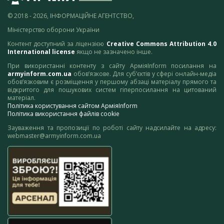
© 2018 - 2026, ІНФОРМАЦІЙНЕ АГЕНТСТВО,
Міністерство оборони України
Контент доступний за ліцензією
Creative Commons Attribution 4.0
International license
якщо не зазначено інше.
При використанні контенту з сайту АрміяInform посилання на
armyinform.com.ua
обов’язкове. Для суб’єктів у сфері онлайн-медіа
обов’язковим є розміщення у першому абзаці матеріалу прямого та
відкритого для пошукових систем гіперпосилання на цитований
матеріал.
Політика користування сайтом АрміяInform
Політика використання файлів cookie
Зауваження та пропозиції по роботі сайту надсилайте на адресу:
webmaster@armyinform.com.ua