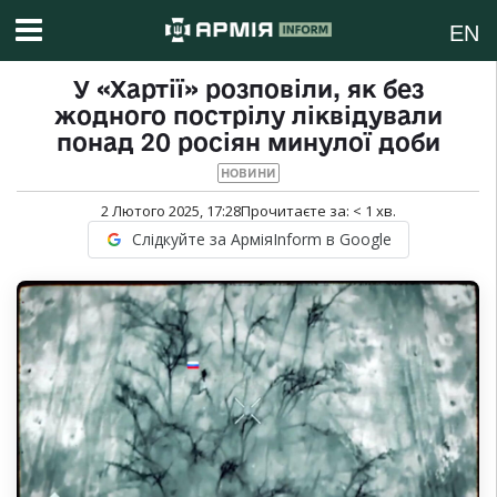
EN
У «Хартії» розповіли, як без
жодного пострілу ліквідували
понад 20 росіян минулої доби
НОВИНИ
2 Лютого 2025, 17:28
Прочитаєте за:
< 1
хв.
Слідкуйте за АрміяInform в Google