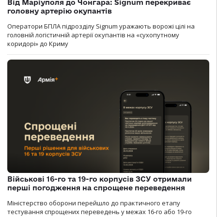
Від Маріуполя до Чонгара: Signum перекриває
головну артерію окупантів
Оператори БПЛА підрозділу Signum уражають ворожі цілі на
головній логістичній артерії окупантів на «сухопутному
коридорі» до Криму
Військові 16-го та 19-го корпусів ЗСУ отримали
перші погодження на спрощене переведення
Міністерство оборони перейшло до практичного етапу
тестування спрощених переведень у межах 16-го або 19-го