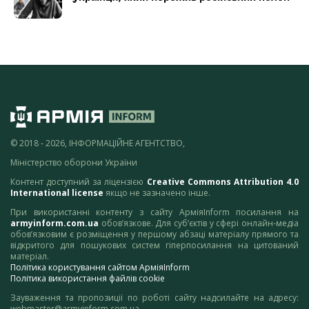
© 2018 - 2026, ІНФОРМАЦІЙНЕ АГЕНТСТВО,
Міністерство оборони України
Контент доступний за ліцензією
Creative Commons Attribution 4.0
International license
якщо не зазначено інше.
При використанні контенту з сайту АрміяInform посилання на
armyinform.com.ua
обов’язкове. Для суб’єктів у сфері онлайн-медіа
обов’язковим є розміщення у першому абзаці матеріалу прямого та
відкритого для пошукових систем гіперпосилання на цитований
матеріал.
Політика користування сайтом АрміяInform
Політика використання файлів cookie
Зауваження та пропозиції по роботі сайту надсилайте на адресу:
webmaster@armyinform.com.ua