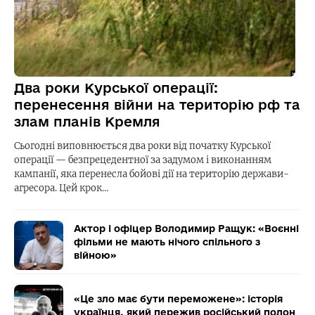
Два роки Курської операції:
перенесення війни на територію рф та
злам планів Кремля
Сьогодні виповнюється два роки від початку Курської
операції — безпрецедентної за задумом і виконанням
кампанії, яка перенесла бойові дії на територію держави-
агресора. Цей крок…
Актор і офіцер Володимир Ращук: «Воєнні
фільми не мають нічого спільного з
війною»
«Це зло має бути переможене»: історія
українця, який пережив російський полон