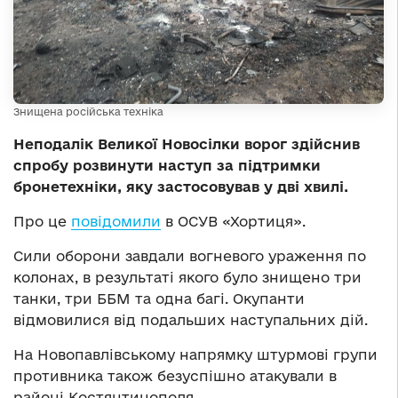
Знищена російська техніка
Неподалік Великої Новосілки ворог здійснив
спробу розвинути наступ за підтримки
бронетехніки, яку застосовував у дві хвилі.
Про це
повідомили
в ОСУВ «Хортиця».
Сили оборони завдали вогневого ураження по
колонах, в результаті якого було знищено три
танки, три ББМ та одна багі. Окупанти
відмовилися від подальших наступальних дій.
На Новопавлівському напрямку штурмові групи
противника також безуспішно атакували в
районі Костянтинополя.