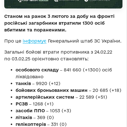
Станом на ранок 3 лютого за добу на фронті
російські загарбники втратили 1300 осіб
вбитими та пораненими.
Про це
інформує
Генеральний штаб ЗС України.
Загальні бойові втрати противника з 24.02.22
по 03.02.25 орієнтовно становлять:
особового складу ‒
841 660 (+1300) осіб
ліквідовано
танків ‒
9920 (+12)
бойових броньованих машин ‒
20 685 (+18)
артилерійських систем ‒
22 589 (+51)
РСЗВ ‒
1268 (+1)
засоби ППО ‒
1053 (+3)
літаків ‒
369 (0)
гелікоптерів ‒
331 (0)