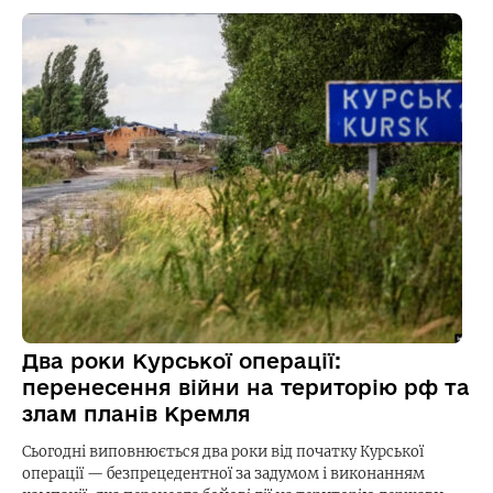
Два роки Курської операції:
перенесення війни на територію рф та
злам планів Кремля
Сьогодні виповнюється два роки від початку Курської
операції — безпрецедентної за задумом і виконанням