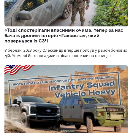
«Тоді спостерігали власними очима, тепер за нас
бачать дрони»: історія «Таксиста», який
повернувся із СЗЧ
У березні 2023 року Олександр вперше прибув у район бойових
дій. Увечері його посадили в пікап і повезли на позицію.