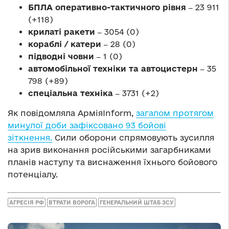
БПЛА оперативно-тактичного рівня ‒
23 911
(+118)
крилаті ракети ‒
3054 (0)
кораблі / катери ‒
28 (0)
підводні човни ‒
1 (0)
автомобільної техніки та автоцистерн ‒
35
798 (+89)
спеціальна техніка ‒
3731 (+2)
Як повідомляла АрміяInform,
загалом протягом
минулої доби зафіксовано 93 бойові
зіткнення.
Сили оборони спрямовують зусилля
на зрив виконання російськими загарбниками
планів наступу та виснаження їхнього бойового
потенціалу.
АГРЕСІЯ РФ
ВТРАТИ ВОРОГА
ГЕНЕРАЛЬНИЙ ШТАБ ЗСУ