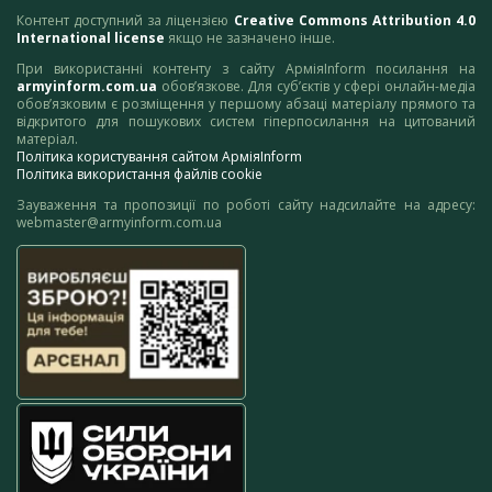
Контент доступний за ліцензією
Creative Commons Attribution 4.0
International license
якщо не зазначено інше.
При використанні контенту з сайту АрміяInform посилання на
armyinform.com.ua
обов’язкове. Для суб’єктів у сфері онлайн-медіа
обов’язковим є розміщення у першому абзаці матеріалу прямого та
відкритого для пошукових систем гіперпосилання на цитований
матеріал.
Політика користування сайтом АрміяInform
Політика використання файлів cookie
Зауваження та пропозиції по роботі сайту надсилайте на адресу:
webmaster@armyinform.com.ua