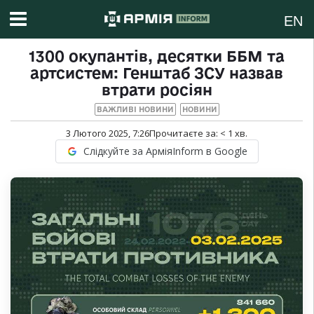
EN
1300 окупантів, десятки ББМ та
артсистем: Генштаб ЗСУ назвав
втрати росіян
ВАЖЛИВІ НОВИНИ
НОВИНИ
3 Лютого 2025, 7:26
Прочитаєте за:
< 1
хв.
Слідкуйте за АрміяInform в Google