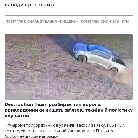
нападу противника.
ПОВІТРЯНЕ КОМАНДУВАННЯ «ПІВДЕНЬ»
ПОВІТРЯНІ СИЛИ ЗСУ
ППО
Destruction Team розбирає тил ворога:
прикордонники нищать зв’язок, техніку й логістику
окупантів
FPV-дрони прикордонників уразили засоби зв’язку, РЕБ і РЕР,
техніку, укриття та логістичний хаб ворога на Північно-
Слобожанському напрямку.