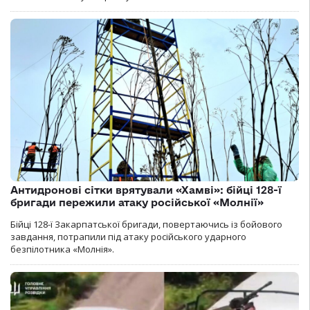
Антидронові сітки врятували «Хамві»: бійці 128-ї
бригади пережили атаку російської «Молнії»
Бійці 128-ї Закарпатської бригади, повертаючись із бойового
завдання, потрапили під атаку російського ударного
безпілотника «Молнія».