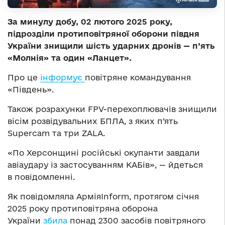
За минулу добу, 02 лютого 2025 року,
підрозділи протиповітряної оборони півдня
України знищили шість ударних дронів — п’ять
«Молнія» та один «Ланцет».
Про це
інформує
повітряне командування
«Південь».
Також розрахунки FPV-перехоплювачів знищили
вісім розвідувальних БПЛА, з яких п’ять
Supercam та три ZALA.
«По Херсонщині російські окупанти завдали
авіаудару із застосуванням КАБів», — йдеться
в повідомленні.
Як повідомляла АрміяInform, протягом січня
2025 року протиповітряна оборона
України
збила
понад 2300 засобів повітряного