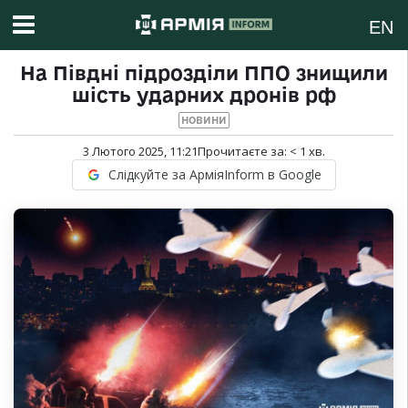
EN
На Півдні підрозділи ППО знищили
шість ударних дронів рф
НОВИНИ
3 Лютого 2025, 11:21
Прочитаєте за:
< 1
хв.
Слідкуйте за АрміяInform в Google