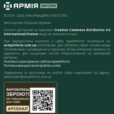
© 2018 - 2026, ІНФОРМАЦІЙНЕ АГЕНТСТВО,
Міністерство оборони України
Контент доступний за ліцензією
Creative Commons Attribution 4.0
International license
якщо не зазначено інше.
При використанні контенту з сайту АрміяInform посилання на
armyinform.com.ua
обов’язкове. Для суб’єктів у сфері онлайн-медіа
обов’язковим є розміщення у першому абзаці матеріалу прямого та
відкритого для пошукових систем гіперпосилання на цитований
матеріал.
Політика користування сайтом АрміяInform
Політика використання файлів cookie
Зауваження та пропозиції по роботі сайту надсилайте на адресу:
webmaster@armyinform.com.ua